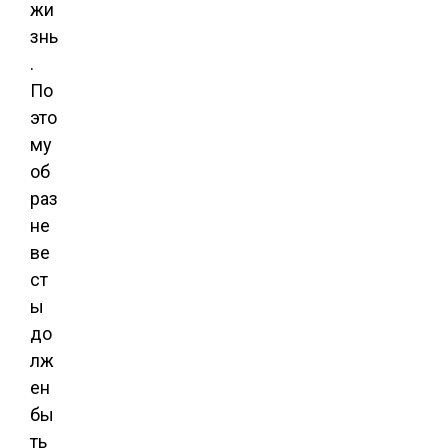
жи
знь
.
По
это
му
об
раз
не
ве
ст
ы
до
лж
ен
бы
ть