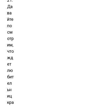
21.
Да
ва
йте
по
см
отр
им,
что
жд
ет
лю
бит
ел
ьн
иц
кра