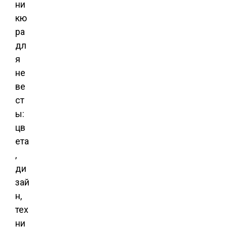
ни
кю
ра
дл
я
не
ве
ст
ы:
цв
ета
,
ди
зай
н,
тех
ни