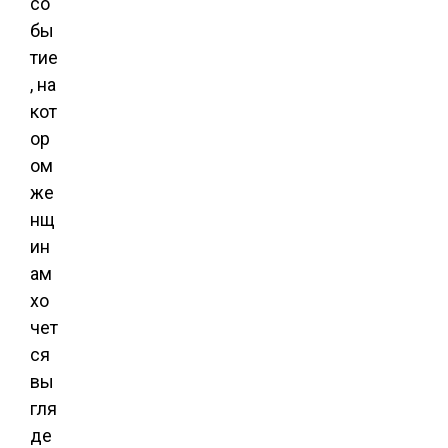
со
бы
тие
, на
кот
ор
ом
же
нщ
ин
ам
хо
чет
ся
вы
гля
де