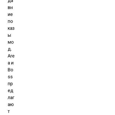
да
вн
ие
по
каз
ы
мо
д.
Are
a и
Bo
ss
пр
ед
лаг
аю
т