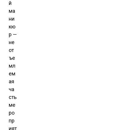
й
ма
ни
кю
р —
не
от
ъе
мл
ем
ая
ча
сть
ме
ро
пр
ият