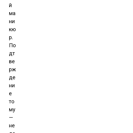
й
ма
ни
кю
р.
По
дт
ве
рж
де
ни
е
то
му
—
не