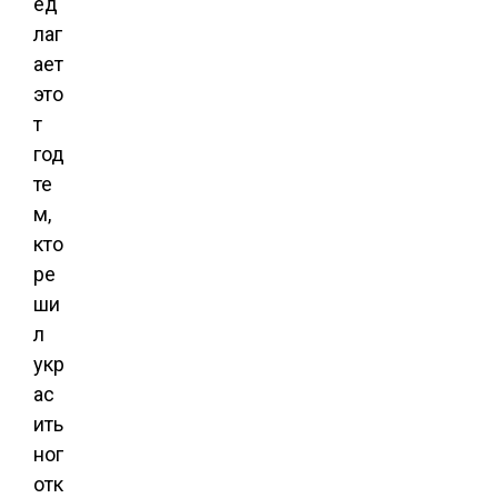
ед
лаг
ает
это
т
год
те
м,
кто
ре
ши
л
укр
ас
ить
ног
отк