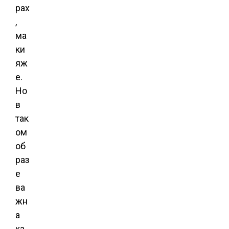
рах
,
ма
ки
яж
е.
Но
в
так
ом
об
раз
е
ва
жн
а
ка