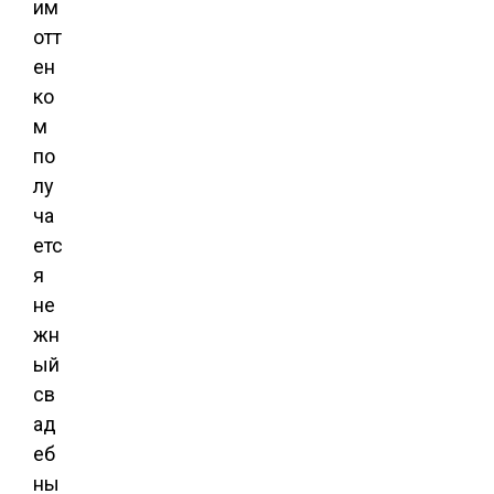
им
отт
ен
ко
м
по
лу
ча
етс
я
не
жн
ый
св
ад
еб
ны