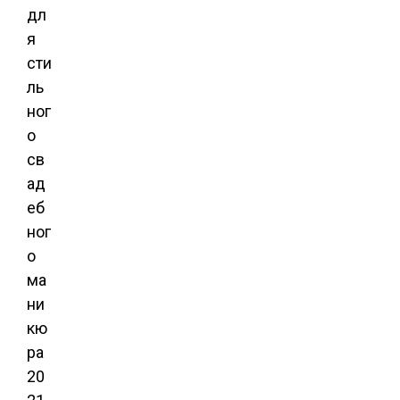
дл
я
сти
ль
ног
о
св
ад
еб
ног
о
ма
ни
кю
ра
20