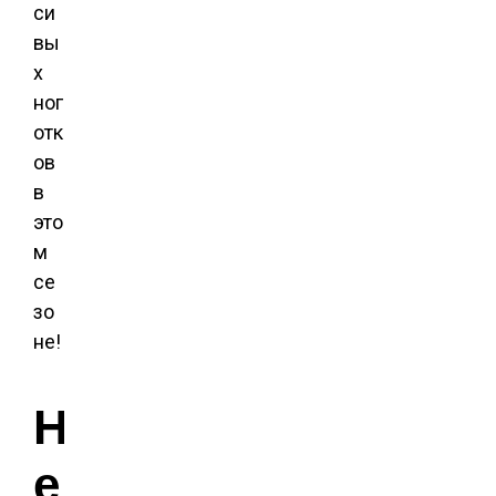
си
вы
х
ног
отк
ов
в
это
м
се
зо
не!
Н
е