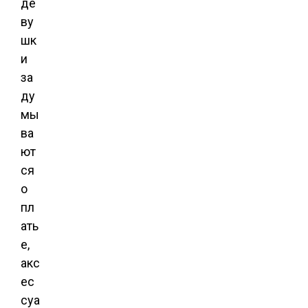
де
ву
шк
и
за
ду
мы
ва
ют
ся
о
пл
ать
е,
акс
ес
суа