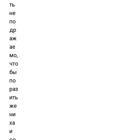
ть
не
по
др
аж
ае
мо,
что
бы
по
раз
ить
же
ни
ха
и
со