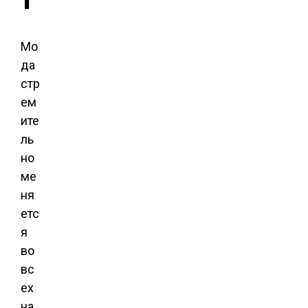
Мо
да
стр
ем
ите
ль
но
ме
ня
етс
я
во
вс
ех
на