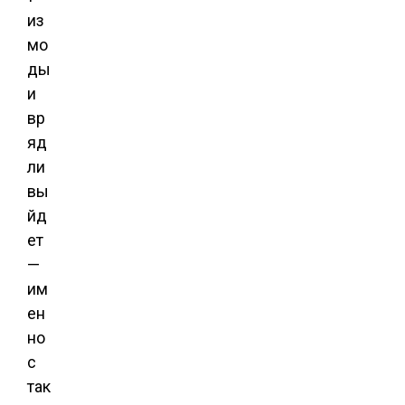
из
мо
ды
и
вр
яд
ли
вы
йд
ет
—
им
ен
но
с
так