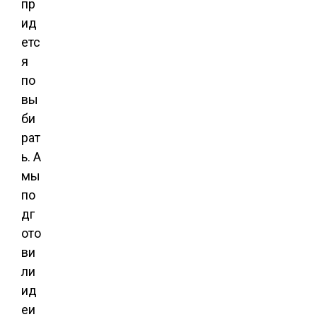
пр
ид
етс
я
по
вы
би
рат
ь. А
мы
по
дг
ото
ви
ли
ид
еи