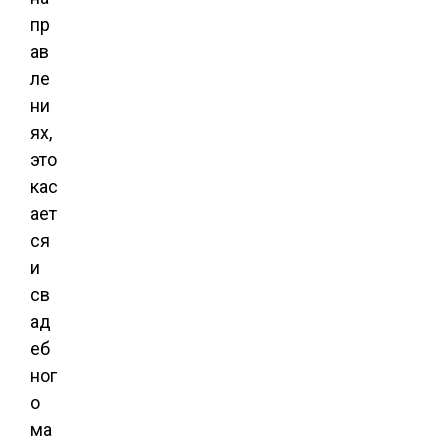
пр
ав
ле
ни
ях,
это
кас
ает
ся
и
св
ад
еб
ног
о
ма