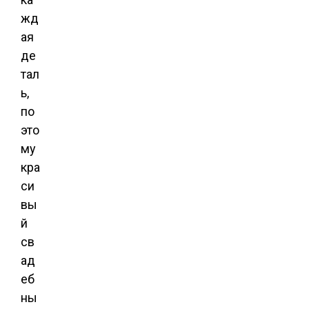
жд
ая
де
тал
ь,
по
это
му
кра
си
вы
й
св
ад
еб
ны