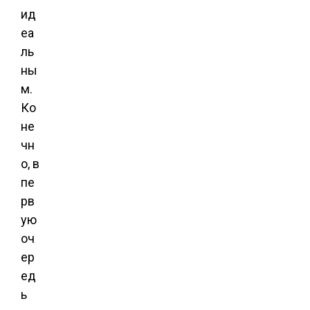
ид
еа
ль
ны
м.
Ко
не
чн
о, в
пе
рв
ую
оч
ер
ед
ь