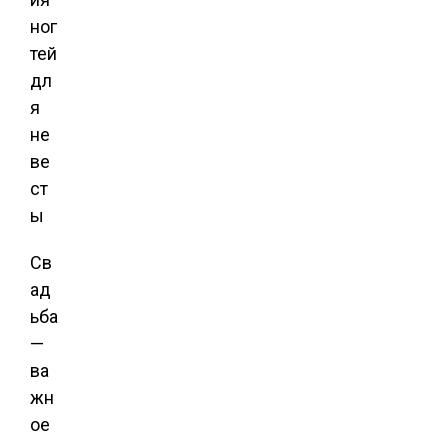
Св
ад
ьба
—
ва
жн
ое