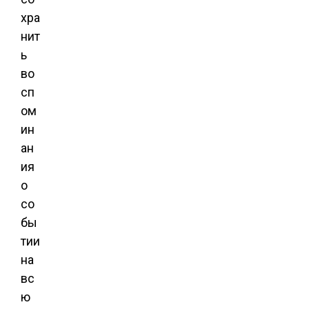
хра
нит
ь
во
сп
ом
ин
ан
ия
о
со
бы
тии
на
вс
ю