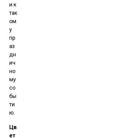
и к
так
ом
у
пр
аз
дн
ич
но
му
со
бы
ти
ю.
Цв
ет