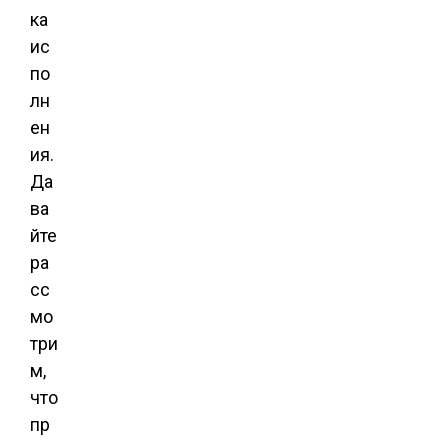
ка
ис
по
лн
ен
ия.
Да
ва
йте
ра
сс
мо
три
м,
что
пр