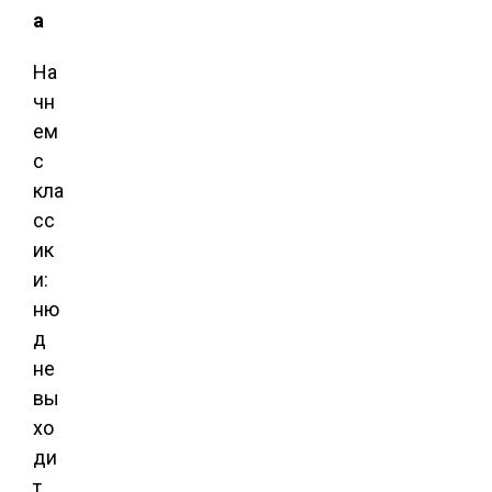
а
На
чн
ем
с
кла
сс
ик
и:
ню
д
не
вы
хо
ди
т