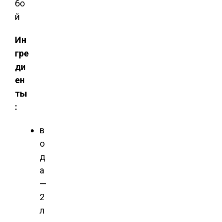
Ин
гре
ди
ен
ты
:
в
о
д
а
—
2
л