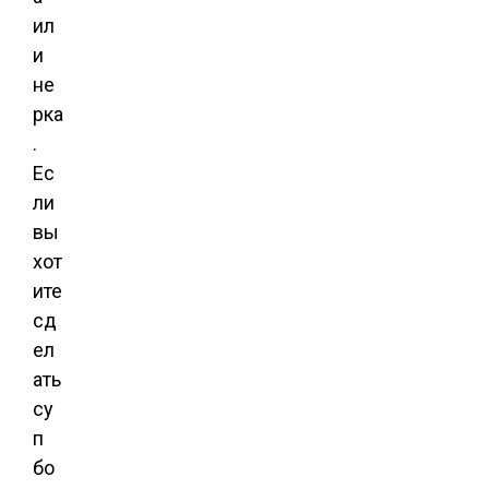
ил
и
не
рка
.
Ес
ли
вы
хот
ите
сд
ел
ать
су
п
бо