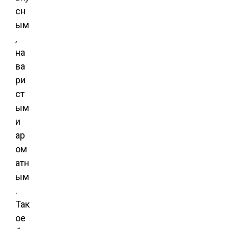
сн
ым
,
на
ва
ри
ст
ым
и
ар
ом
атн
ым
.
Так
ое