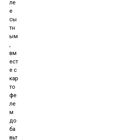
ле
е
сы
тн
ым
,
вм
ест
е с
кар
то
фе
ле
м
до
ба
вьт