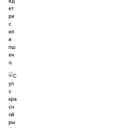
йд
ет
ри
с
ил
и
пш
ен
о.