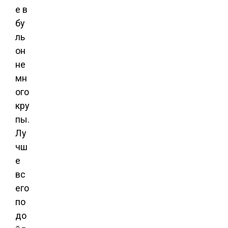
е в
бу
ль
он
не
мн
ого
кру
пы.
Лу
чш
е
вс
его
по
до