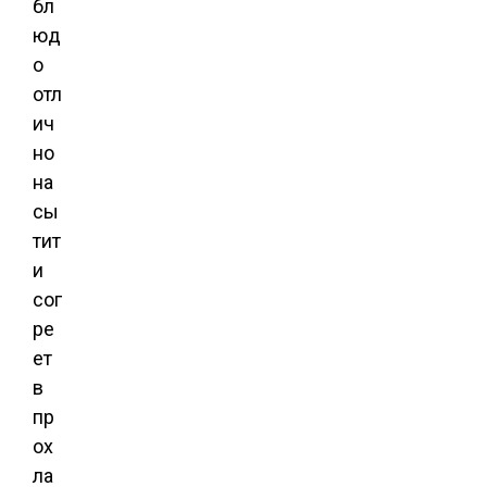
бл
юд
о
отл
ич
но
на
сы
тит
и
сог
ре
ет
в
пр
ох
ла