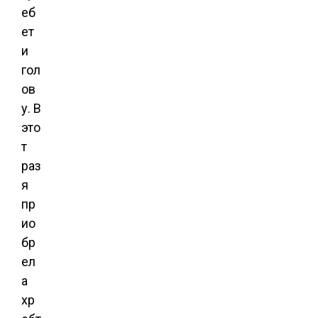
еб
ет
и
гол
ов
у. В
это
т
раз
я
пр
ио
бр
ел
а
хр