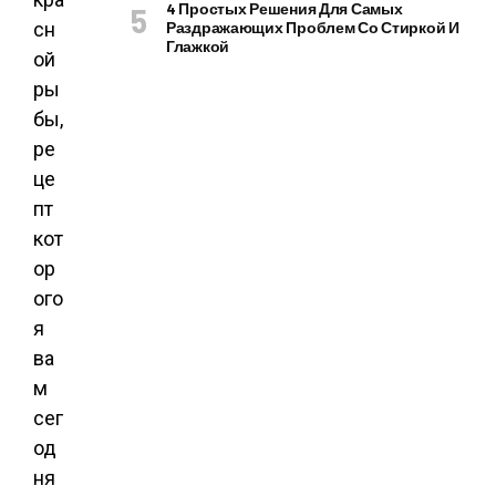
4 Простых Решения Для Самых
сн
Раздражающих Проблем Со Стиркой И
Глажкой
ой
ры
бы,
ре
це
пт
кот
ор
ого
я
ва
м
сег
од
ня