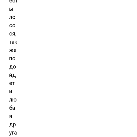
ебт
ы
ло
со
ся,
так
же
по
до
йд
ет
и
лю
ба
я
др
уга