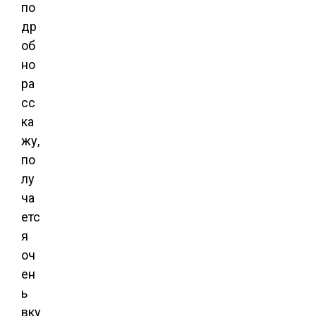
по
др
об
но
ра
сс
ка
жу,
по
лу
ча
етс
я
оч
ен
ь
вку