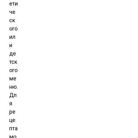
ети
че
ск
ого
ил
и
де
тск
ого
ме
ню.
Дл
я
ре
це
пта
мо