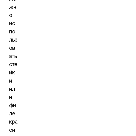
жн
о
ис
по
льз
ов
ать
сте
йк
и
ил
и
фи
ле
кра
сн