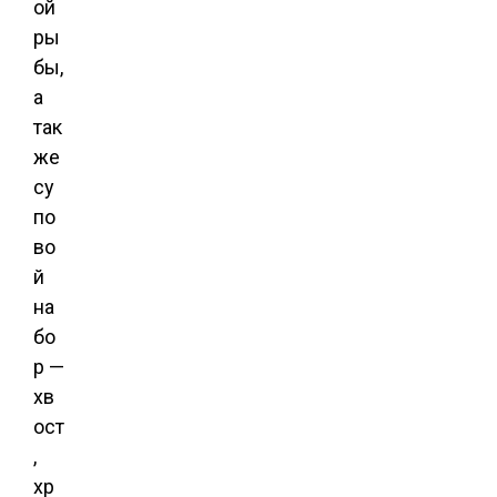
ой
ры
бы,
а
так
же
су
по
во
й
на
бо
р —
хв
ост
,
хр