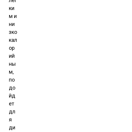
лег
ки
м и
ни
зко
кал
ор
ий
ны
м,
по
до
йд
ет
дл
я
ди