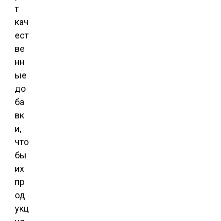
т
кач
ест
ве
нн
ые
до
ба
вк
и,
что
бы
их
пр
од
укц