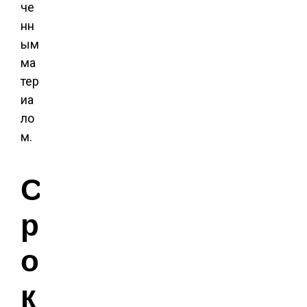
че
нн
ым
ма
тер
иа
ло
м.
С
р
о
к