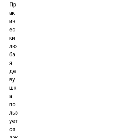
Пр
акт
ич
ес
ки
лю
ба
я
де
ву
шк
а
по
льз
ует
ся
лак