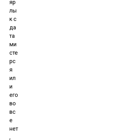
яр
лы
к с
да
та
ми
сте
рс
я
ил
и
его
во
вс
е
нет
,