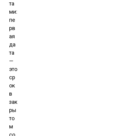
та
ми:
пе
рв
ая
да
та
—
это
ср
ок
в
зак
ры
то
м
со