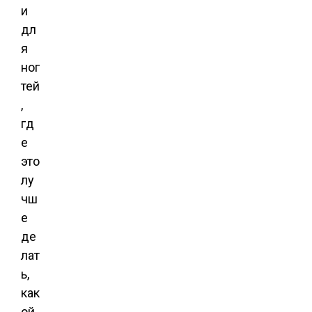
и
дл
я
ног
тей
,
гд
е
это
лу
чш
е
де
лат
ь,
как
ой