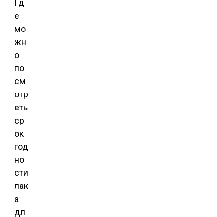
Гд
е
мо
жн
о
по
см
отр
еть
ср
ок
год
но
сти
лак
а
дл