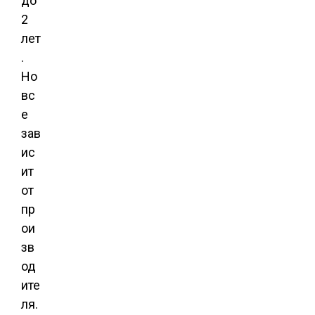
до
2
лет
.
Но
вс
е
зав
ис
ит
от
пр
ои
зв
од
ите
ля.