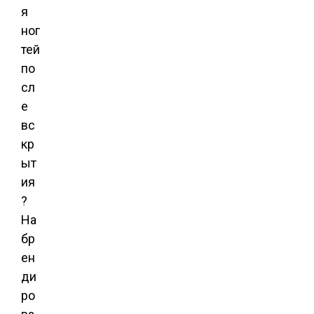
я
ног
тей
по
сл
е
вс
кр
ыт
ия
?
На
бр
ен
ди
ро