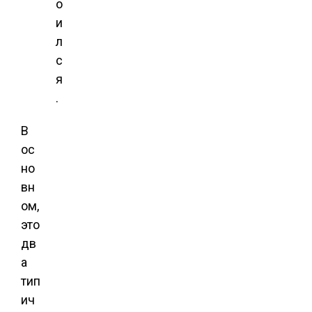
о
и
л
с
я
.
В
ос
но
вн
ом,
это
дв
а
тип
ич