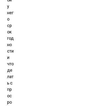
у
нег
о
ср
ок
год
но
сти
и
что
де
лат
ь с
пр
ос
ро