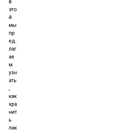
в
это
й
мы
пр
ед
лаг
ае
м
узн
ать
,
как
хра
нит
ь
лак