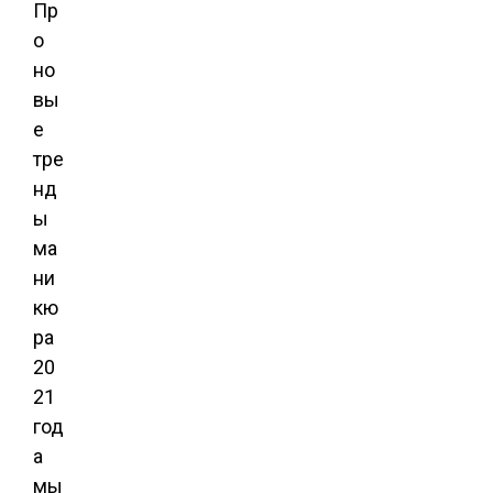
Пр
о
но
вы
е
тре
нд
ы
ма
ни
кю
ра
20
21
год
а
мы