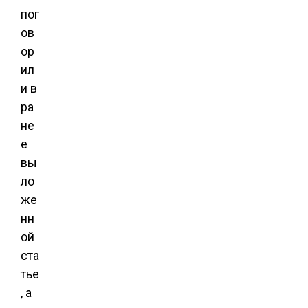
пог
ов
ор
ил
и в
ра
не
е
вы
ло
же
нн
ой
ста
тье
, а