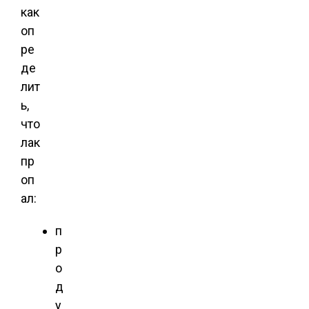
как
оп
ре
де
лит
ь,
что
лак
пр
оп
ал:
п
р
о
д
у