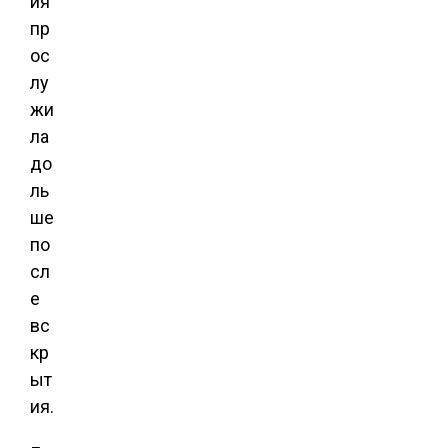
ия
пр
ос
лу
жи
ла
до
ль
ше
по
сл
е
вс
кр
ыт
ия.