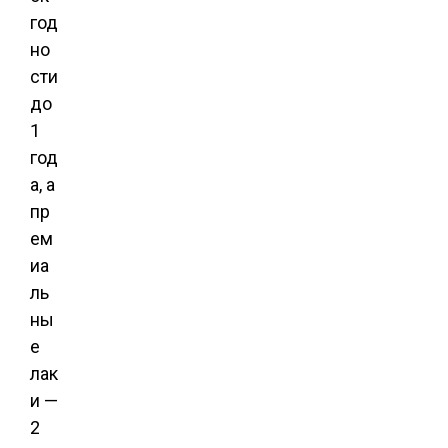
год
но
сти
до
1
год
а, а
пр
ем
иа
ль
ны
е
лак
и —
2