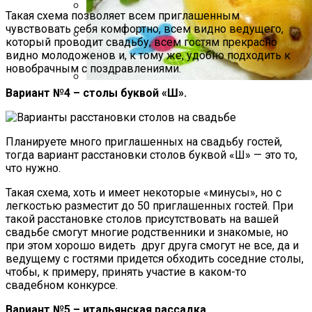
Такая схема позволяет всем приглашенным
чувствовать себя комфортно, всем видно ведущего,
Какие Растения Сажать Для Удачи,
который проводит свадьбу, всем гостям прекрасно
Любви И Богатства
видно молодоженов и, к тому же, удобно подходить к
Полезные Советы, Которые Помогут
новобрачным с поздравлениями.
Скрыть Полный Живот
Вариант №4 – столы буквой «Ш».
Пирожки С Мясом «Поросята»
Планируете много приглашенных на свадьбу гостей,
тогда вариант расстановки столов буквой «Ш» — это то,
что нужно.
Такая схема, хоть и имеет некоторые «минусы», но с
легкостью разместит до 50 приглашенных гостей. При
такой расстановке столов присутствовать на вашей
свадьбе смогут многие родственники и знакомые, но
при этом хорошо видеть друг друга смогут не все, да и
ведущему с гостями придется обходить соседние столы,
чтобы, к примеру, принять участие в каком-то
свадебном конкурсе.
Вариант №5 – итальянская рассадка.