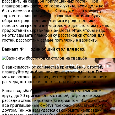
рассадить на свадьбе приглашенных гостей. При
планировании рассадки гостей, учтите, всем должно
быть весело и комфортно. К тому же на атмосферу
торжества сильно влияет, насколько активно будут
общаться родственники жениха и родственники
Как Повторно Использовать Воду
невесты за праздничным столом, а для этого им нужно
После Варки Риса
предоставить «правильные» места. Итак, чтобы надолго
Почему Нельзя Вырывать Седые
не откладывать планировку расстановки столов для
Волосы И Как Замаскировать Седину
гостей, рассмотрим самые популярные варианты.
Без Окрашивания
Вариант №1 – один общий стол для всех.
Необычная Пицца Из Слоеного Теста
В зависимости от количества приглашенных гостей,
планируйте один большой прямоугольный стол. Его
можно организовать из двух — трех столов меньшего
размера, которые выставляются в одну линию.
Ваша свадьба будет проходить в тесном семейном
кругу, до 20 приглашенных гостей, тогда эта схема
рассадки станет идеальным вариантом. В этом случае
все приглашенные смогут прекрасно общаться друг с
другом. Так же вам удастся сэкономить на праздничном