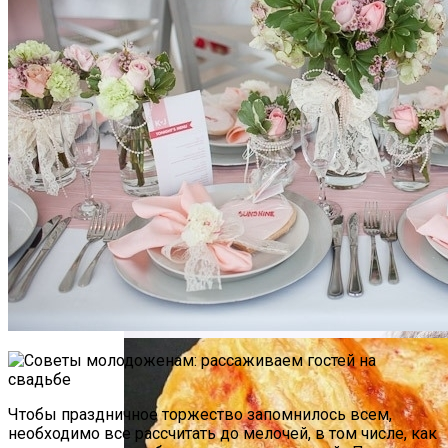
Почему Нельзя Повторно Кипятить
Воду Для Приготовления Чая Или Кофе
Маникюр «Достойная»
Мясной Рулет С Соевым Соусом И
Кунжутом
Чтобы праздничное торжество запомнилось всем,
необходимо все рассчитать до мелочей, в том числе, как