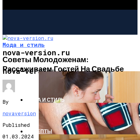
Мода и стиль
nova-version.ru
Советы Молодоженам:
Рассаживаем Гостей На Свадьбе
ИНТЕРЕСНОЕ И ПОЗНАВАТЕЛЬНОЕ
nova-version.ru
МОДА И СТИЛЬ
By
novaversion
Published
РЕЦЕПТЫ
01.03.2024