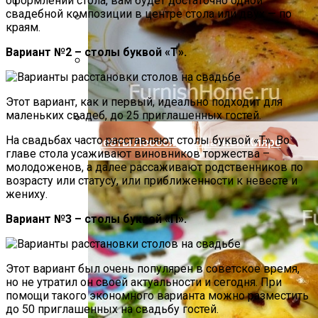
оформлении стола, вам будет достаточно одной
свадебной композиции в центре стола или двух — по
краям.
Компактно, Красиво, Удобно: 7
Вариант №2 – столы буквой «Т».
Нестандартных Идей Для Хранения
Обуви
Психологи Назвали 9 Признаков Того,
Что Вы Никогда Не Разбогатеете
Этот вариант, как и первый, идеально подходит для
маленьких свадеб, до 25 приглашенных гостей.
На свадьбах часто расставляют столы буквой «Т». Во
Хребты Лосося В Томатном Кляре
главе стола усаживают виновников торжества –
молодоженов, а далее рассаживают родственников по
возрасту или статусу, или приближенности к невесте и
жениху.
Вариант №3 – столы буквой «П».
Этот вариант был очень популярен в советское время,
но не утратил он своей актуальности и сегодня. При
помощи такого экономного варианта можно разместить
до 50 приглашенных на свадьбу гостей.