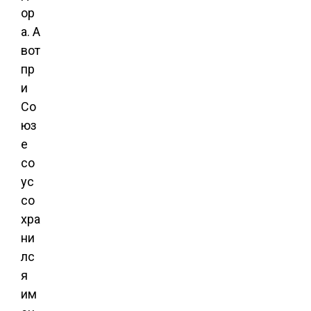
ор
а. А
вот
пр
и
Со
юз
е
со
ус
со
хра
ни
лс
я
им