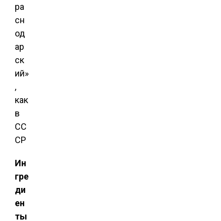
Ин
гре
ди
ен
ты