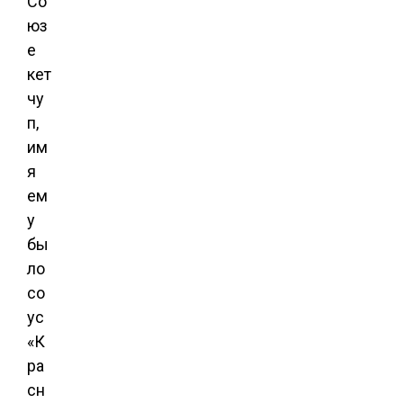
Со
юз
е
кет
чу
п,
им
я
ем
у
бы
ло
со
ус
«К
ра
сн