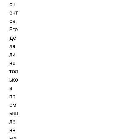
он
ент
ов.
Его
де
ла
ли
не
тол
ько
в
пр
ом
ыш
ле
нн
ых