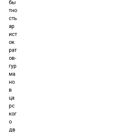
бы
тно
сть
ар
ист
ок
рат
ов-
гур
ма
но
в
ца
рс
ког
о
дв