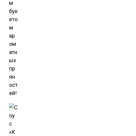
м
бук
ето
м
ар
ом
атн
ых
пр
ян
ост
ей!