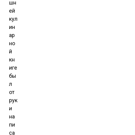
шн
ей
кул
ин
ар
но
й
кн
иге
бы
л
от
рук
и
на
пи
са