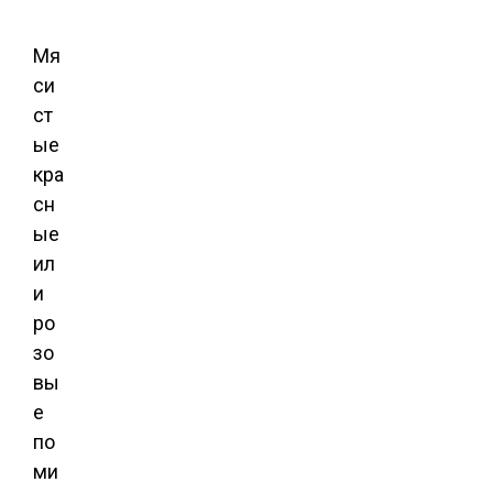
Мя
си
ст
ые
кра
сн
ые
ил
и
ро
зо
вы
е
по
ми