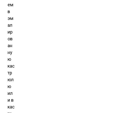
ем
в
эм
ал
ир
ов
ан
ну
ю
кас
тр
юл
ю
ил
и в
кас