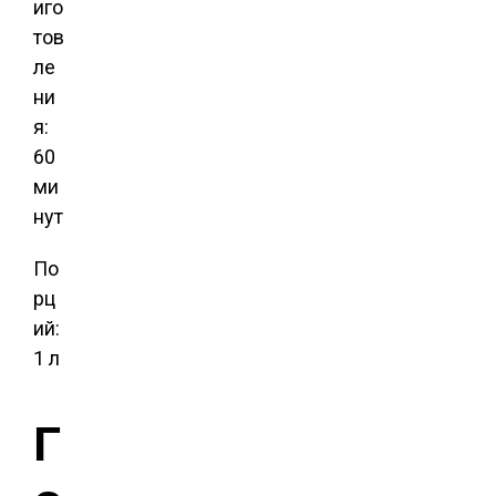
иго
тов
ле
ни
я:
60
ми
нут
По
рц
ий:
1 л
Г