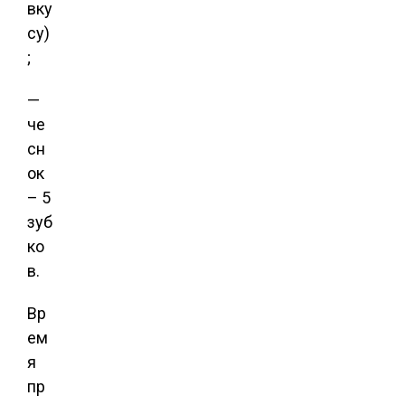
вку
су)
;
—
че
сн
ок
– 5
зуб
ко
в.
Вр
ем
я
пр