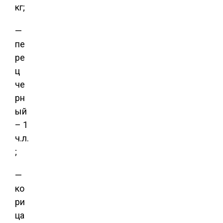
кг;
—
пе
ре
ц
че
рн
ый
– 1
ч.л.
;
—
ко
ри
ца