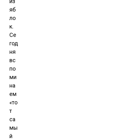
из
яб
ло
к.
Се
год
ня
вс
по
ми
на
ем
«то
т
са
мы
й