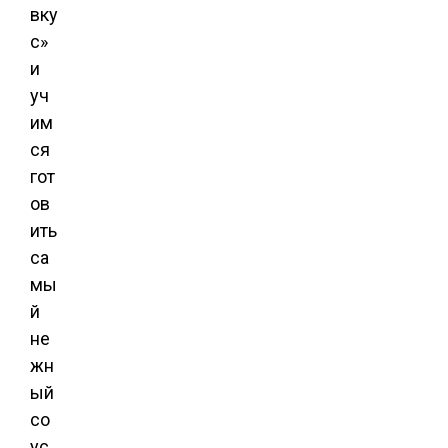
вку
с»
и
уч
им
ся
гот
ов
ить
са
мы
й
не
жн
ый
со
ус