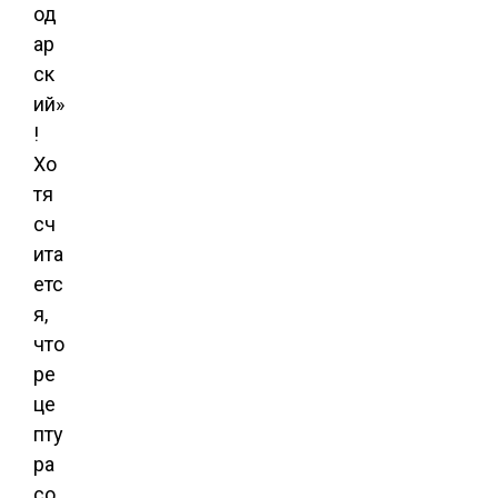
од
ар
ск
ий»
!
Хо
тя
сч
ита
етс
я,
что
ре
це
пту
ра
со