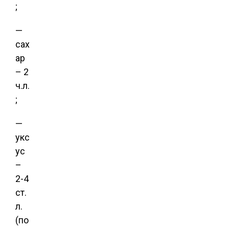
;
—
сах
ар
– 2
ч.л.
;
—
укс
ус
–
2-4
ст.
л.
(по