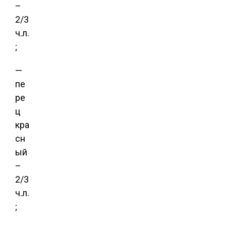
–
2/3
ч.л.
;
—
пе
ре
ц
кра
сн
ый
–
2/3
ч.л.
;