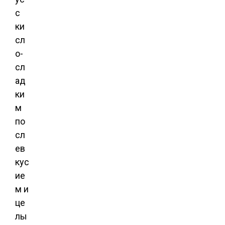
с
ки
сл
о-
сл
ад
ки
м
по
сл
ев
кус
ие
м и
це
лы