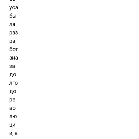
уса
бы
ла
раз
ра
бот
ана
за
до
лго
до
ре
во
лю
ци
и, в