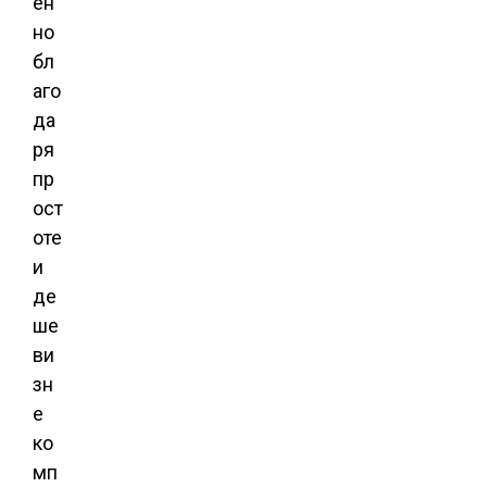
ен
но
бл
аго
да
ря
пр
ост
оте
и
де
ше
ви
зн
е
ко
мп