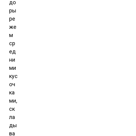
до
ры
ре
же
м
ср
ед
ни
ми
кус
оч
ка
ми,
ск
ла
ды
ва