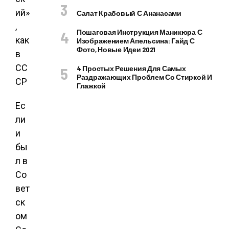
Салат Крабовый С Ананасами
Пошаговая Инструкция Маникюра С
Изображением Апельсина: Гайд С
Фото, Новые Идеи 2021
4 Простых Решения Для Самых
Раздражающих Проблем Со Стиркой И
Глажкой
Ес
ли
и
бы
л в
Со
вет
ск
ом