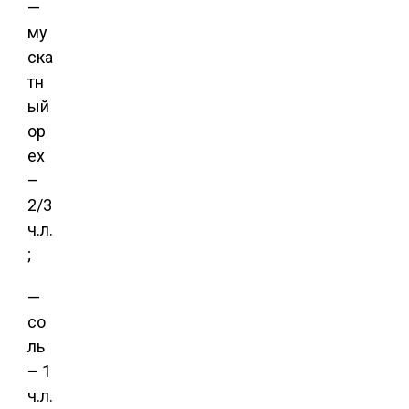
—
му
ска
тн
ый
ор
ех
–
2/3
ч.л.
;
—
со
ль
– 1
ч.л.