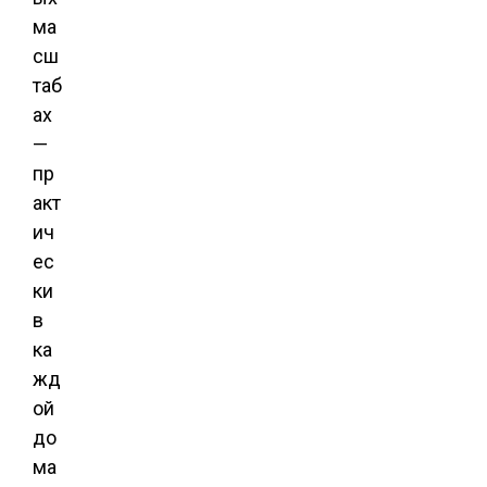
ма
сш
таб
ах
—
пр
акт
ич
ес
ки
в
ка
жд
ой
до
ма