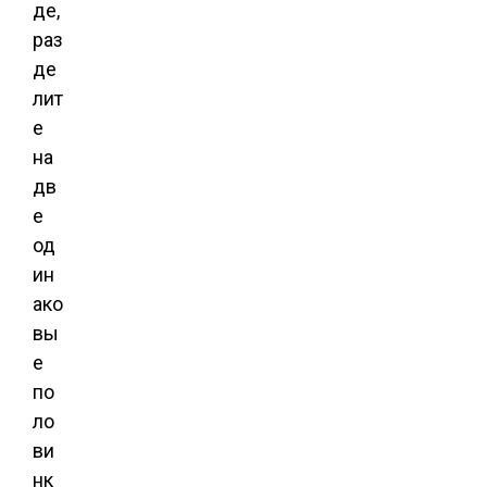
де,
раз
де
лит
е
на
дв
е
од
ин
ако
вы
е
по
ло
ви
нк