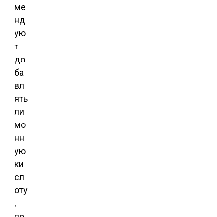
ме
нд
ую
т
до
ба
вл
ять
ли
мо
нн
ую
ки
сл
оту
,
по