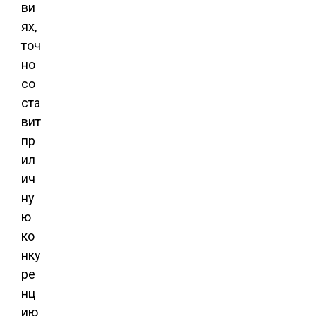
ви
ях,
точ
но
со
ста
вит
пр
ил
ич
ну
ю
ко
нку
ре
нц
ию