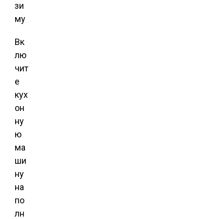
Вк
лю
чит
е
кух
он
ну
ю
ма
ши
ну
на
по
лн