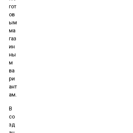
гот
ов
ым
ма
газ
ин
ны
м
ва
ри
ант
ам.
В
со
зд
ан