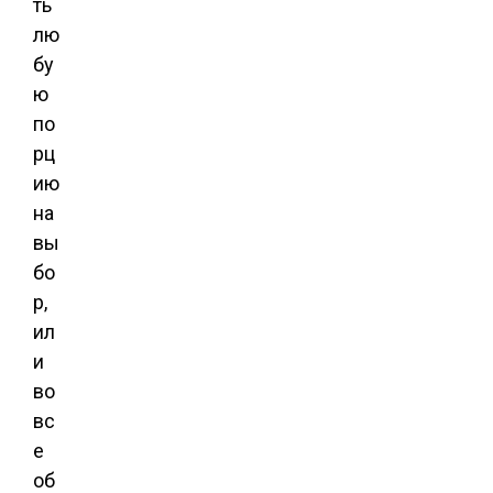
ть
лю
бу
ю
по
рц
ию
на
вы
бо
р,
ил
и
во
вс
е
об