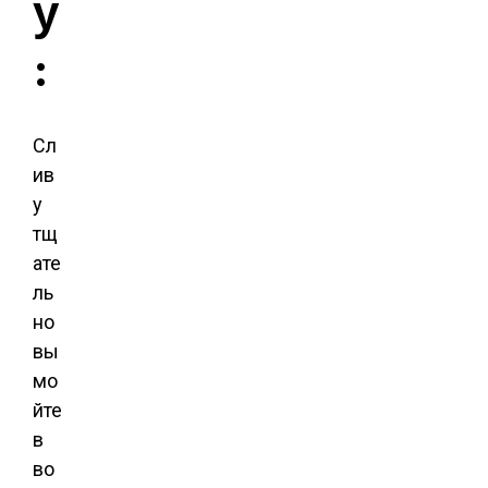
у
:
Сл
ив
у
тщ
ате
ль
но
вы
мо
йте
в
во