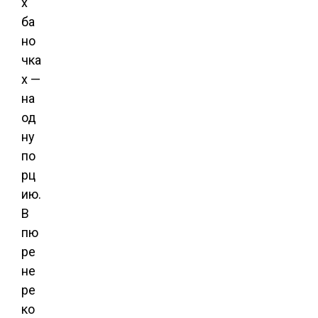
х
ба
но
чка
х —
на
од
ну
по
рц
ию.
В
пю
ре
не
ре
ко