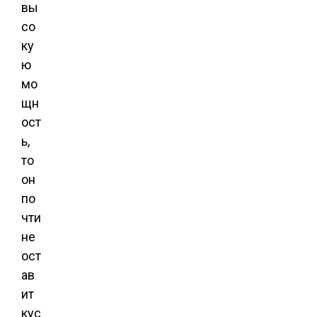
вы
со
ку
ю
мо
щн
ост
ь,
то
он
по
чти
не
ост
ав
ит
кус