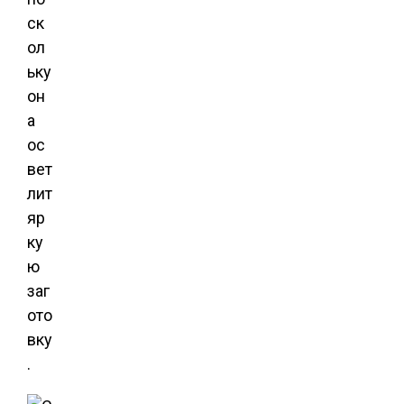
ск
ол
ьку
он
а
ос
вет
лит
яр
ку
ю
заг
ото
вку
.