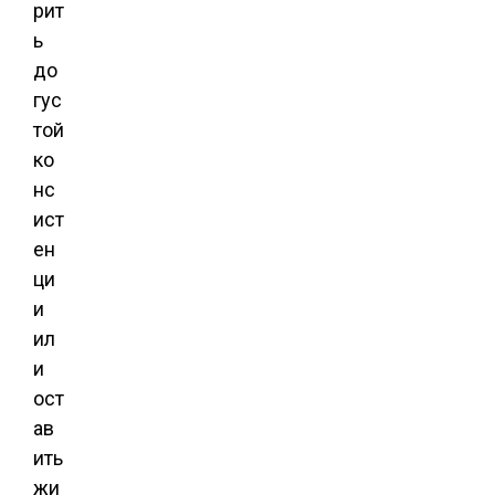
рит
ь
до
гус
той
ко
нс
ист
ен
ци
и
ил
и
ост
ав
ить
жи