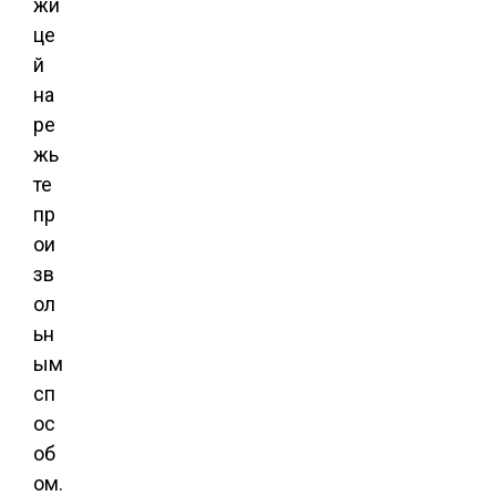
жи
це
й
на
ре
жь
те
пр
ои
зв
ол
ьн
ым
сп
ос
об
ом.