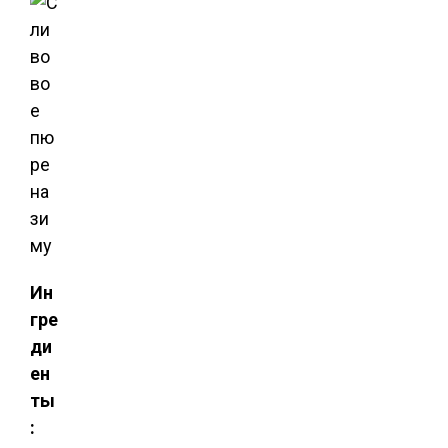
Ин
гре
ди
ен
ты
: