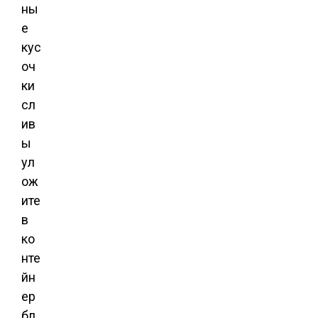
ны
е
кус
оч
ки
сл
ив
ы
ул
ож
ите
в
ко
нте
йн
ер
бл