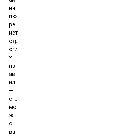
ии
пю
ре
нет
стр
оги
х
пр
ав
ил
—
его
мо
жн
о
ва