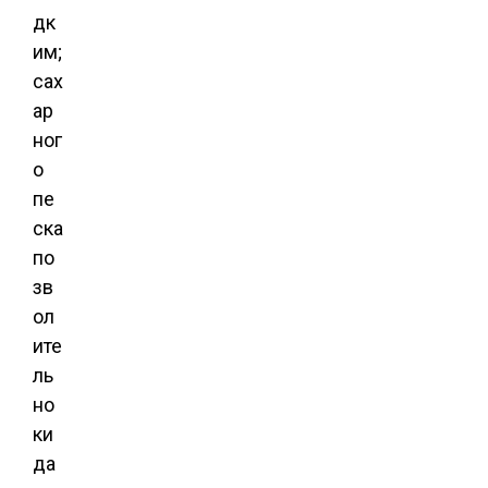
дк
им;
сах
ар
ног
о
пе
ска
по
зв
ол
ите
ль
но
ки
да