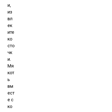
и,
из
вл
ек
ите
ко
сто
чк
и.
Мя
кот
ь
вм
ест
е с
ко