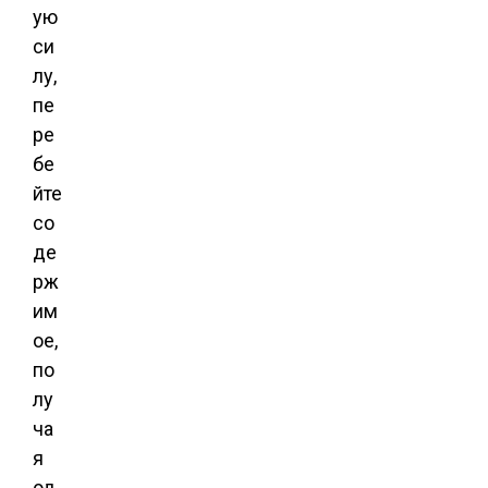
ую
си
лу,
пе
ре
бе
йте
со
де
рж
им
ое,
по
лу
ча
я
од