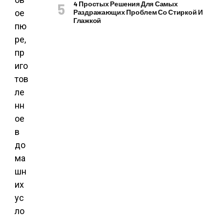
4 Простых Решения Для Самых
ое
Раздражающих Проблем Со Стиркой И
Глажкой
пю
ре,
пр
иго
тов
ле
нн
ое
в
до
ма
шн
их
ус
ло