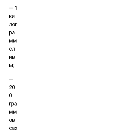
— 1
ки
лог
ра
мм
сл
ив
ы;
—
20
0
гра
мм
ов
сах