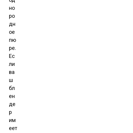
но
ро
дн
ое
пю
ре.
Ес
ли
ва
ш
бл
ен
де
р
им
еет