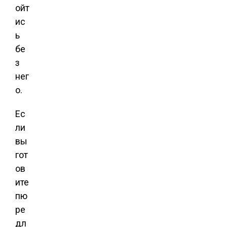
ойт
ис
ь
бе
з
нег
о.
Ес
ли
вы
гот
ов
ите
пю
ре
дл