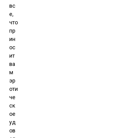
вс
е,
что
пр
ин
ос
ит
ва
м
эр
оти
че
ск
ое
уд
ов