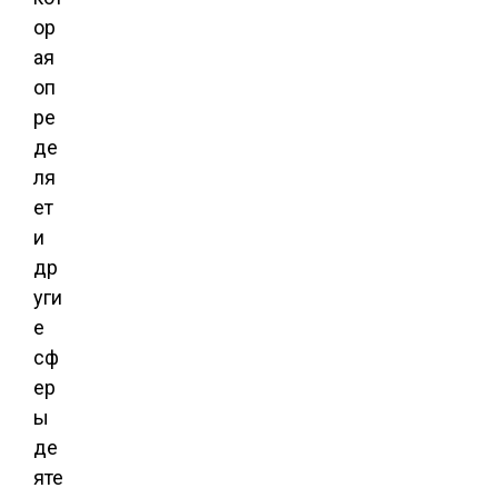
ор
ая
оп
ре
де
ля
ет
и
др
уги
е
сф
ер
ы
де
яте