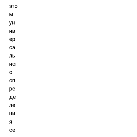
это
м
ун
ив
ер
са
ль
ног
о
оп
ре
де
ле
ни
я
се