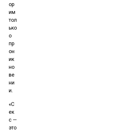
ор
им
тол
ько
о
пр
он
ик
но
ве
ни
и.
«С
ек
с —
это