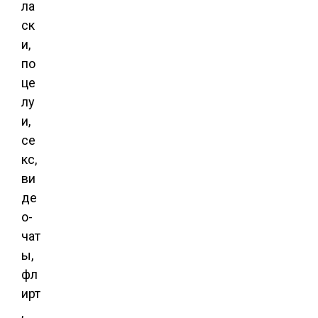
ла
ск
и,
по
це
лу
и,
се
кс,
ви
де
о-
чат
ы,
фл
ирт
,