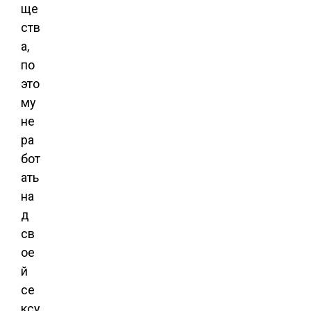
ще
ств
а,
по
это
му
не
ра
бот
ать
на
д
св
ое
й
се
ксу