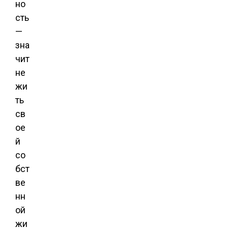
но
сть
—
зна
чит
не
жи
ть
св
ое
й
со
бст
ве
нн
ой
жи