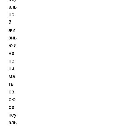
аль
но
й
жи
знь
ю и
не
по
ни
ма
ть
св
ою
се
ксу
аль