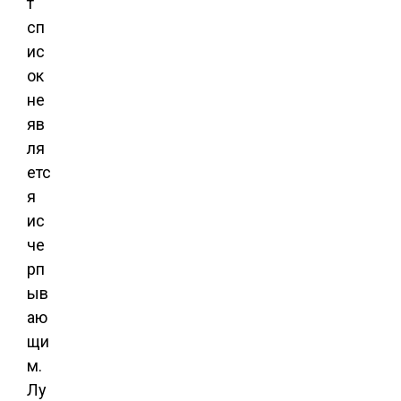
т
сп
ис
ок
не
яв
ля
етс
я
ис
че
рп
ыв
аю
щи
м.
Лу