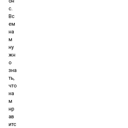
он
с.
Вс
ем
на
м
ну
жн
о
зна
ть,
что
на
м
нр
ав
итс