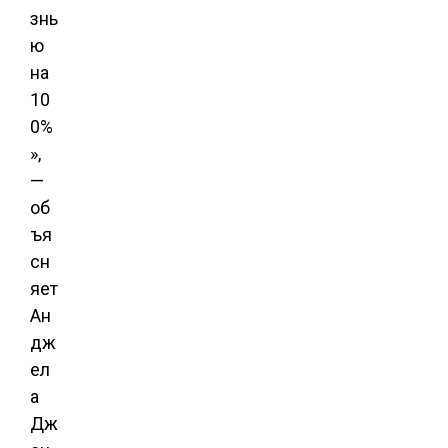
знь
ю
на
10
0%
»,
—
об
ъя
сн
яет
Ан
дж
ел
а
Дж