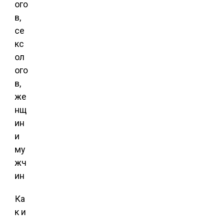
Ка
к и