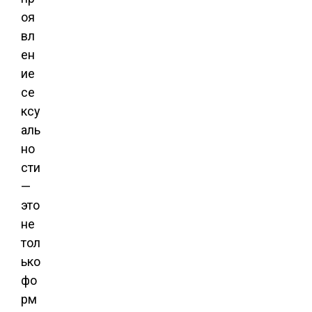
оя
вл
ен
ие
се
ксу
аль
но
сти
—
это
не
тол
ько
фо
рм