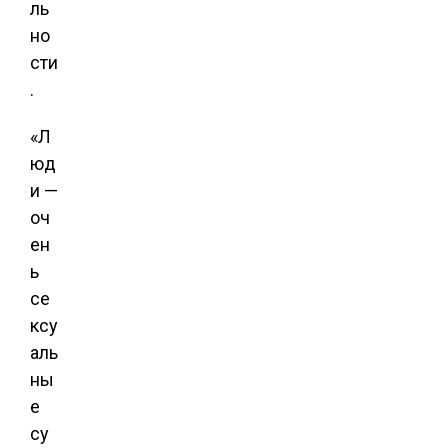
ль
но
сти
.
«Л
юд
и —
оч
ен
ь
се
ксу
аль
ны
е
су