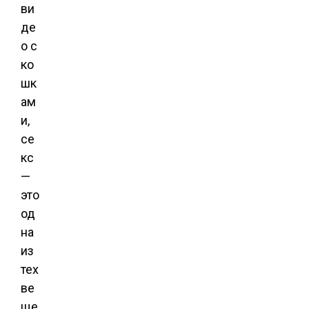
ви
де
о с
ко
шк
ам
и,
се
кс
—
это
од
на
из
тех
ве
ще