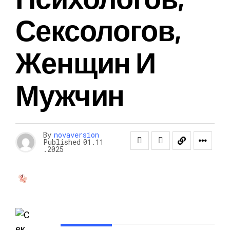
Сексологов,
Женщин И
Мужчин
By
novaversion
Published
01.11
.2025