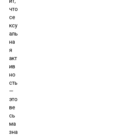
ит,
что
се
ксу
аль
на
я
акт
ив
но
сть
—
это
ве
сь
ма
зна