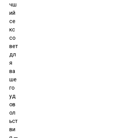
чш
ий
се
кс
со
вет
дл
я
ва
ше
го
уд
ов
ол
ьст
ви
я —