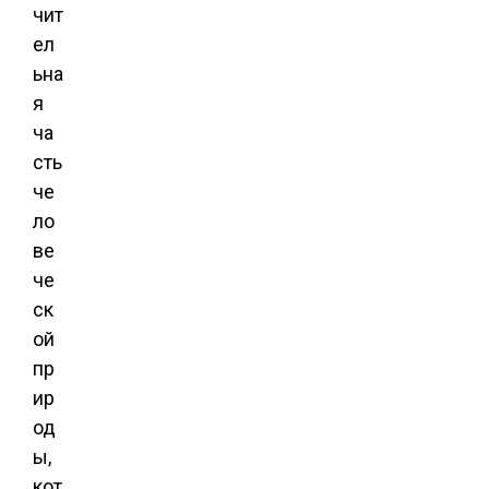
чит
ел
ьна
я
ча
сть
че
ло
ве
че
ск
ой
пр
ир
од
ы,
кот