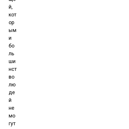
й,
кот
ор
ым
и
бо
ль
ши
нст
во
лю
де
й
не
мо
гут