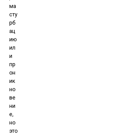
ма
сту
рб
ац
ию
ил
и
пр
он
ик
но
ве
ни
е,
но
это