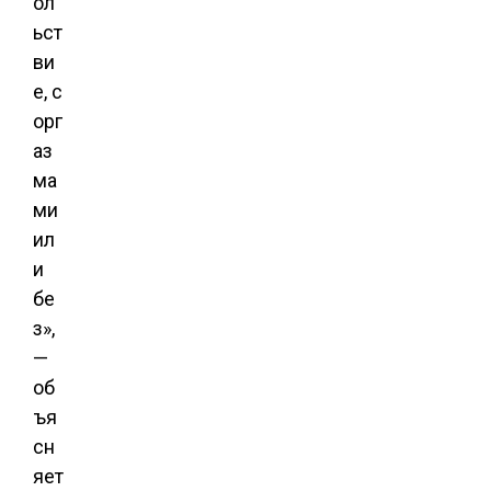
ол
ьст
ви
е, с
орг
аз
ма
ми
ил
и
бе
з»,
—
об
ъя
сн
яет