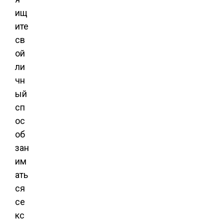
ищ
ите
св
ой
ли
чн
ый
сп
ос
об
зан
им
ать
ся
се
кс