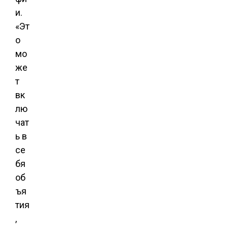
и.
«Эт
о
мо
же
т
вк
лю
чат
ь в
се
бя
об
ъя
тия
,