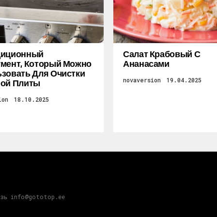
диционный
Салат Крабовый С
мент, Который Можно
Ананасами
зовать Для Очистки
novaversion
19.04.2025
ной Плиты
ion
18.10.2025
язь info@gototop.ee