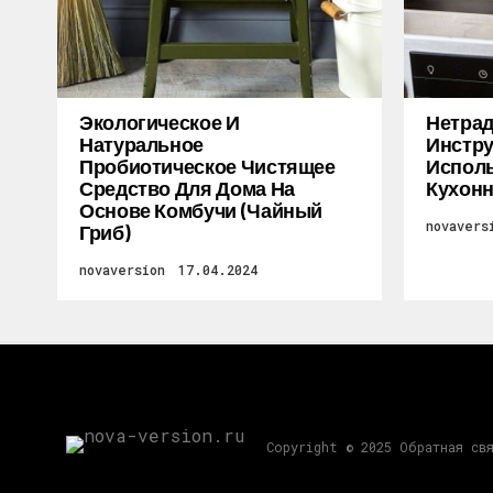
Экологическое И
Нетра
Натуральное
Инстру
Пробиотическое Чистящее
Исполь
Средство Для Дома На
Кухон
Основе Комбучи (чайный
novavers
Гриб)
novaversion
17.04.2024
Copyright © 2025 Обратная св