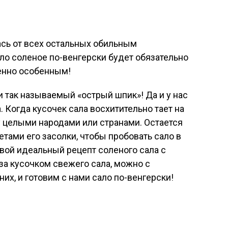
ась от всех остальных обильным
ало соленое по-венгерски будет обязательно
енно особенным!
 так называемый «острый шпик»! Да и у нас
. Когда кусочек сала восхитительно тает на
у целыми народами или странами. Остается
етами его засолки, чтобы пробовать сало в
свой идеальный рецепт соленого сала с
 за кусочком свежего сала, можно с
них, и готовим с нами сало по-венгерски!