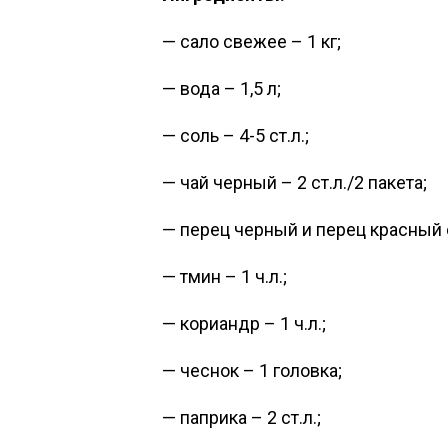
— сало свежее – 1 кг;
— вода – 1,5 л;
— соль – 4-5 ст.л.;
— чай черный – 2 ст.л./2 пакета;
— перец черный и перец красный о
— тмин – 1 ч.л.;
— кориандр – 1 ч.л.;
— чеснок – 1 головка;
— паприка – 2 ст.л.;