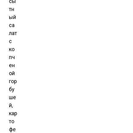
сы
тн
ый
са
лат
с
ко
пч
ен
ой
гор
бу
ше
й,
кар
то
фе