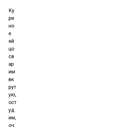
Ку
ри
но
е
яй
цо
св
ар
им
вк
рут
ую,
ост
уд
им,
оч