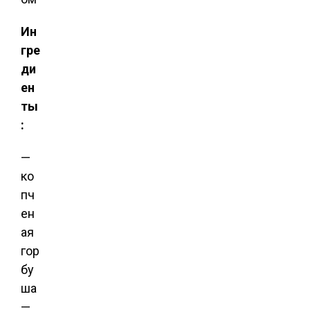
Ин
гре
ди
ен
ты
:
—
ко
пч
ен
ая
гор
бу
ша
—