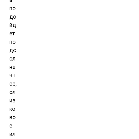
по
до
йд
ет
по
дс
ол
не
чн
ое,
ол
ив
ко
во
е
ил