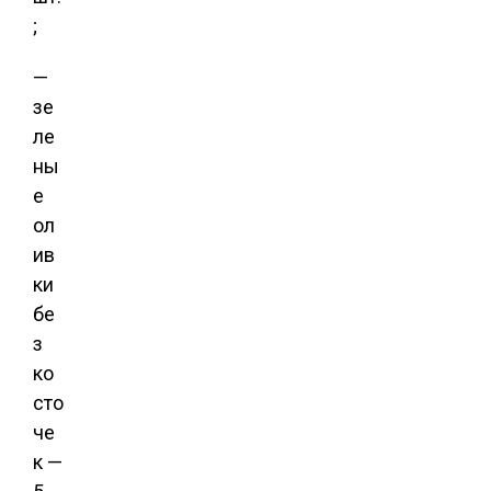
;
—
зе
ле
ны
е
ол
ив
ки
бе
з
ко
сто
че
к —