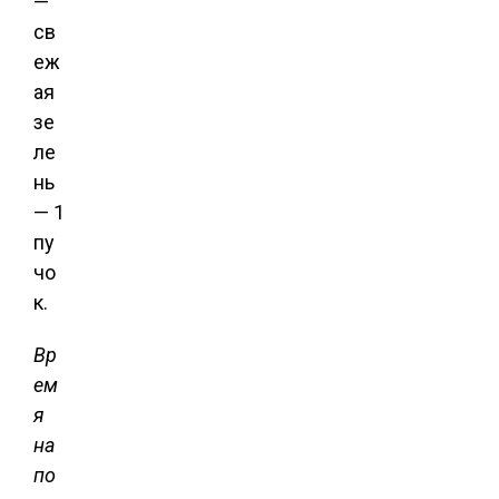
—
св
еж
ая
зе
ле
нь
— 1
пу
чо
к.
Вр
ем
я
на
по