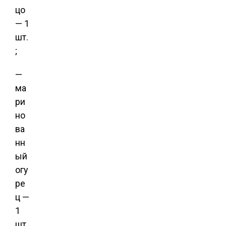
цо
— 1
шт.
;
—
ма
ри
но
ва
нн
ый
огу
ре
ц —
1
шт.