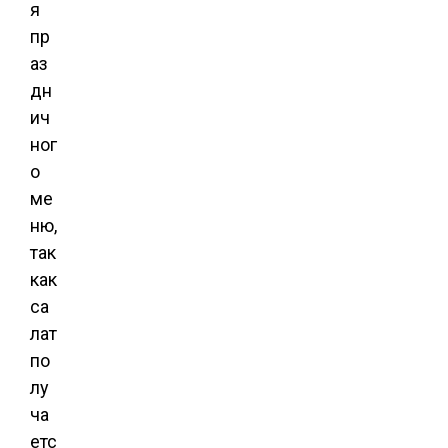
я
пр
аз
дн
ич
ног
о
ме
ню,
так
как
са
лат
по
лу
ча
етс