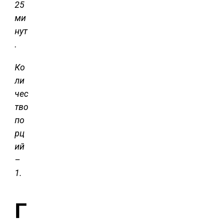
25
ми
нут
.
Ко
ли
чес
тво
по
рц
ий
–
1.
Г