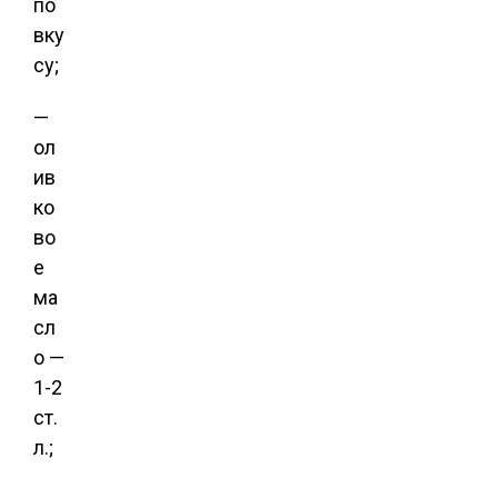
по
вку
су;
—
ол
ив
ко
во
е
ма
сл
о —
1-2
ст.
л.;