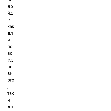
до
йд
ет
как
дл
я
по
вс
ед
не
вн
ого
,
так
и
дл