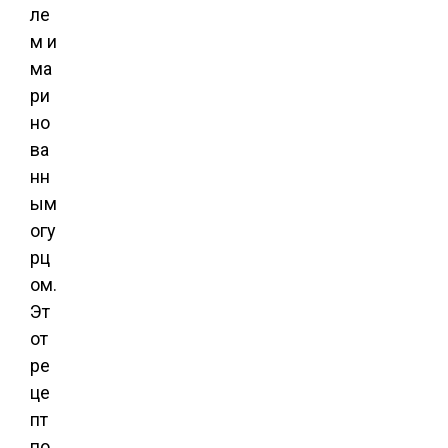
ле
м и
ма
ри
но
ва
нн
ым
огу
рц
ом.
Эт
от
ре
це
пт
по