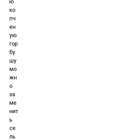
ю
ко
пч
ен
ую
гор
бу
шу
мо
жн
о
за
ме
нит
ь
се
ль