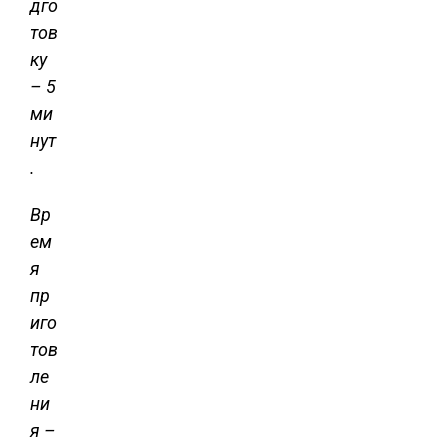
дго
тов
ку
– 5
ми
нут
.
Вр
ем
я
пр
иго
тов
ле
ни
я –