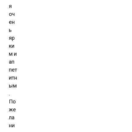
я
оч
ен
ь
яр
ки
м и
ап
пет
итн
ым
.
По
же
ла
ни