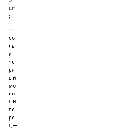
5
шт.
;
—
со
ль
и
че
рн
ый
мо
лот
ый
пе
ре
ц —