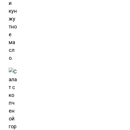
и
кун
жу
тно
е
ма
сл
о.