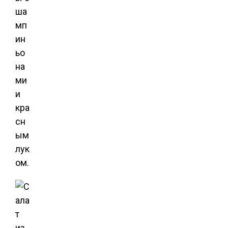
ша
мп
ин
ьо
на
ми
и
кра
сн
ым
лук
ом.