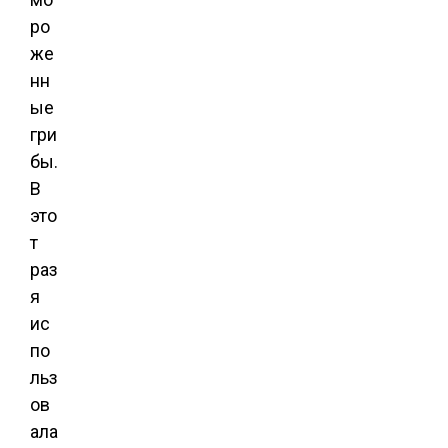
ро
же
нн
ые
гри
бы.
В
это
т
раз
я
ис
по
льз
ов
ала