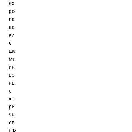
ко
ро
ле
вс
ки
е
ша
мп
ин
ьо
ны
с
ко
ри
чн
ев
ым