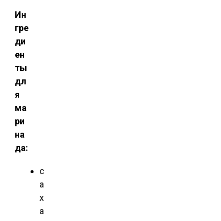
Ин
гре
ди
ен
ты
дл
я
ма
ри
на
да:
с
а
х
а