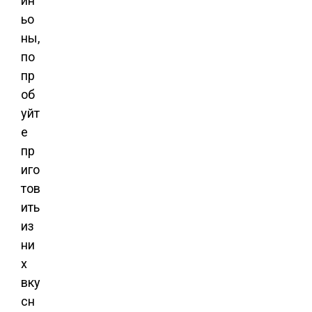
ин
ьо
ны,
по
пр
об
уйт
е
пр
иго
тов
ить
из
ни
х
вку
сн