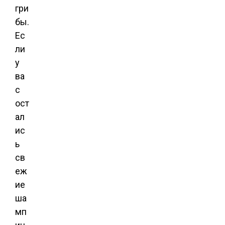
гри
бы.
Ес
ли
у
ва
с
ост
ал
ис
ь
св
еж
ие
ша
мп