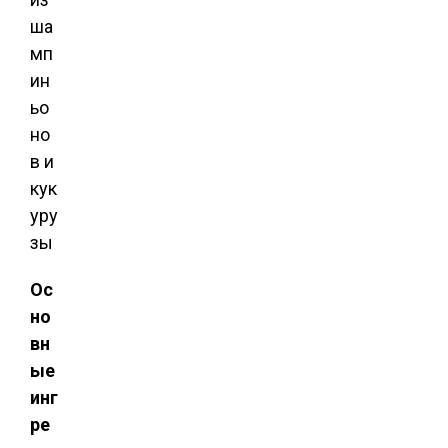
Ос
но
вн
ые
инг
ре