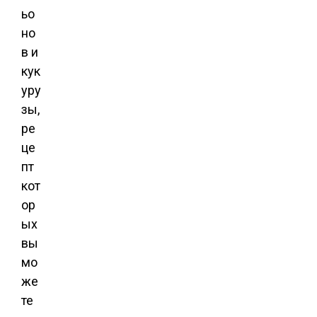
ьо
но
в и
кук
уру
зы,
ре
це
пт
кот
ор
ых
вы
мо
же
те