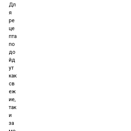
Дл
я
ре
це
пта
по
до
йд
ут
как
св
еж
ие,
так
и
за
мо