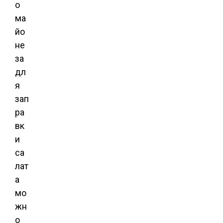
о
ма
йо
не
за
дл
я
зап
ра
вк
и
са
лат
а
мо
жн
о