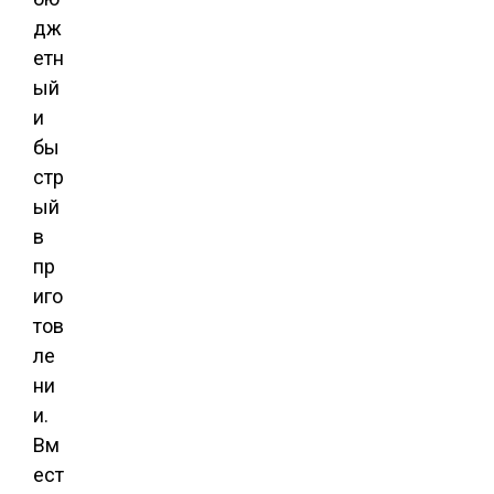
дж
етн
ый
и
бы
стр
ый
в
пр
иго
тов
ле
ни
и.
Вм
ест