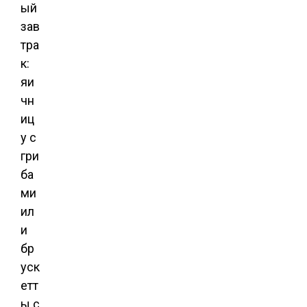
ый
зав
тра
к:
яи
чн
иц
у с
гри
ба
ми
ил
и
бр
уск
етт
ы с