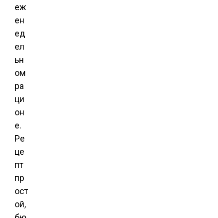
еж
ен
ед
ел
ьн
ом
ра
ци
он
е.
Ре
це
пт
пр
ост
ой,
бю