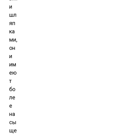
и
шл
яп
ка
ми,
он
и
им
ею
т
бо
ле
е
на
сы
ще