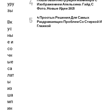
Изображением Апельсина: Гайд С
Фото, Новые Идеи 2021
4 Простых Решения Для Самых
Вк
Раздражающих Проблем Со Стиркой И
Глажкой
ус
ны
е и
со
чн
ые
са
лат
ы
из
ша
мп
ин