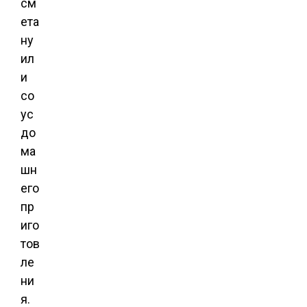
см
ета
ну
ил
и
со
ус
до
ма
шн
его
пр
иго
тов
ле
ни
я.