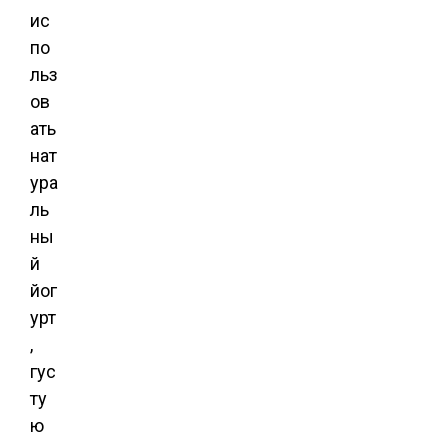
ис
по
льз
ов
ать
нат
ура
ль
ны
й
йог
урт
,
гус
ту
ю