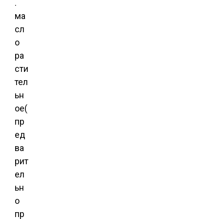
.
ма
сл
о
ра
сти
тел
ьн
ое(
пр
ед
ва
рит
ел
ьн
о
пр