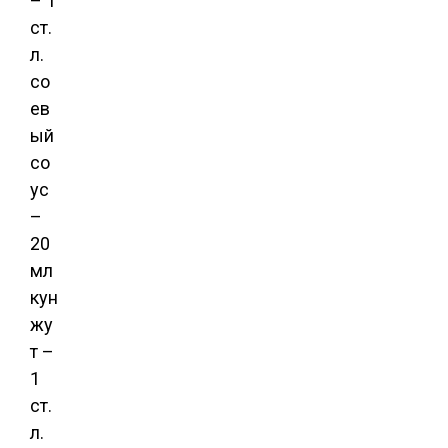
– 1
ст.
л.
со
ев
ый
со
ус
–
20
мл
кун
жу
т –
1
ст.
л.