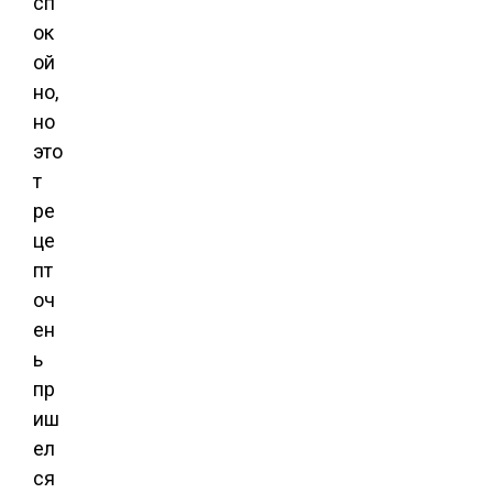
сп
ок
ой
но,
но
это
т
ре
це
пт
оч
ен
ь
пр
иш
ел
ся