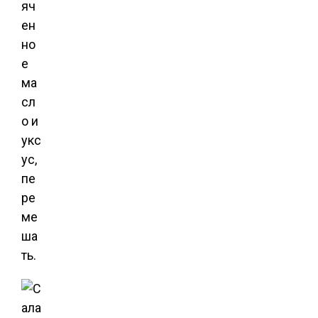
яч
ен
но
е
ма
сл
о и
укс
ус,
пе
ре
ме
ша
ть.