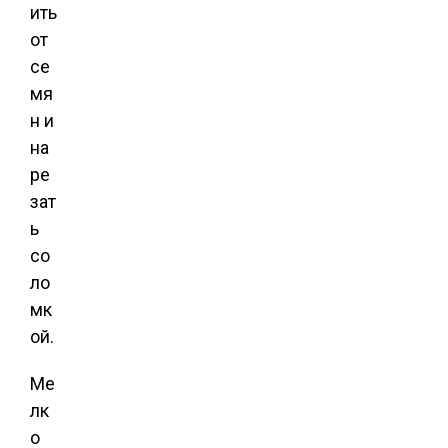
ить
от
се
мя
н и
на
ре
зат
ь
со
ло
мк
ой.
Ме
лк
о