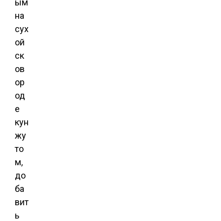
ым
на
сух
ой
ск
ов
ор
од
е
кун
жу
то
м,
до
ба
вит
ь