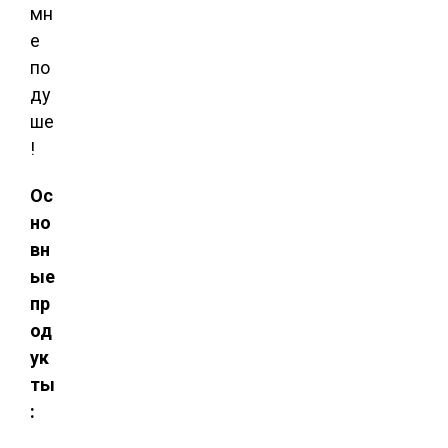
мн
е
по
ду
ше
!
Ос
но
вн
ые
пр
од
ук
ты
: