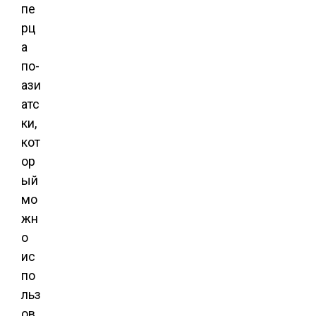
пе
рц
а
по-
ази
атс
ки,
кот
ор
ый
мо
жн
о
ис
по
льз
ов