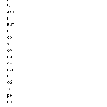
ц
зап
ра
вит
ь
со
ус
ом,
по
сы
пат
ь
об
жа
ре
нн