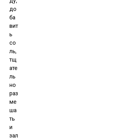
ду,
до
ба
вит
ь
со
ль,
тщ
ате
ль
но
раз
ме
ша
ть
и
зал