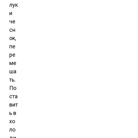
лук
и
че
сн
ок,
пе
ре
ме
ша
ть.
По
ста
вит
ь в
хо
ло
ди