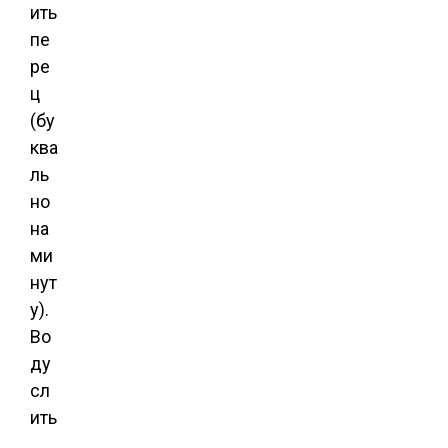
ить
пе
ре
ц
(бу
ква
ль
но
на
ми
нут
у).
Во
ду
сл
ить
.