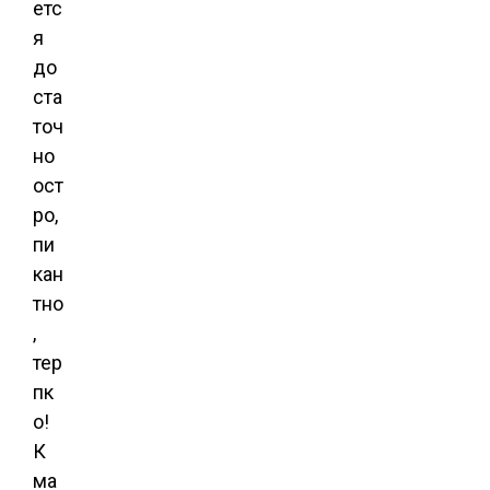
етс
я
до
ста
точ
но
ост
ро,
пи
кан
тно
,
тер
пк
о!
К
ма