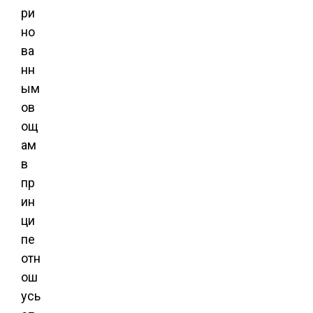
ри
но
ва
нн
ым
ов
ощ
ам
в
пр
ин
ци
пе
отн
ош
усь