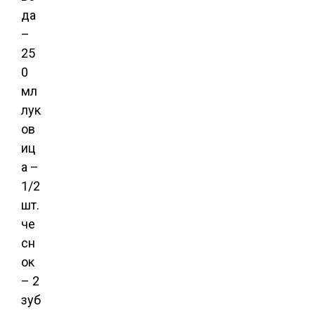
да
–
25
0
мл
лук
ов
иц
а –
1/2
шт.
че
сн
ок
– 2
зуб