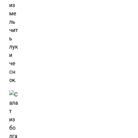
из
ме
ль
чит
ь
лук
и
че
сн
ок.