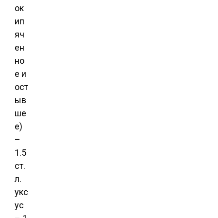
ок
ип
яч
ен
но
е и
ост
ыв
ше
е)
–
1.5
ст.
л.
укс
ус