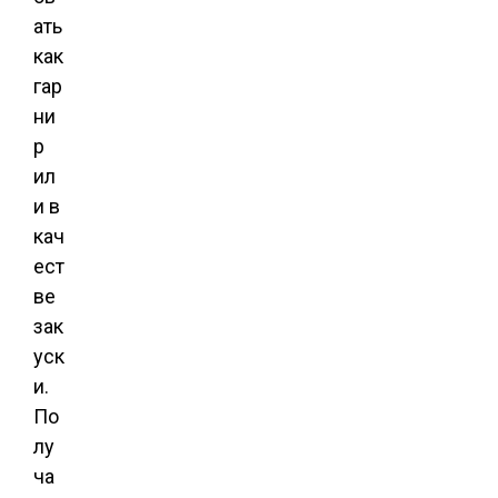
ать
как
гар
ни
р
ил
и в
кач
ест
ве
зак
уск
и.
По
лу
ча