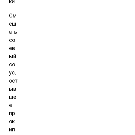
См
еш
ать
со
ев
ый
со
ус,
ост
ыв
ше
е
пр
ок
ип