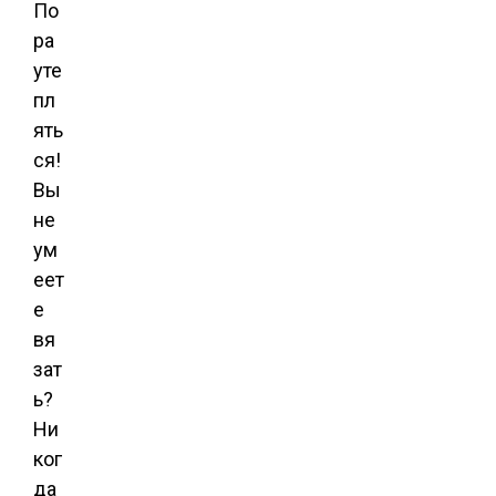
По
ра
уте
пл
ять
ся!
Вы
не
ум
еет
е
вя
зат
ь?
Ни
ког
да