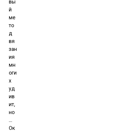
вы
й
ме
то
д
вя
зан
ия
мн
оги
х
уд
ив
ит,
но
…
Ок