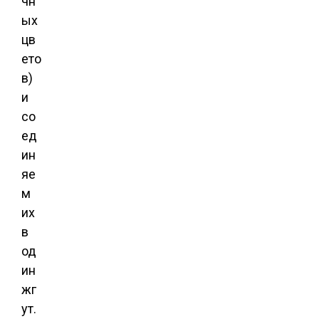
чн
ых
цв
ето
в)
и
со
ед
ин
яе
м
их
в
од
ин
жг
ут.