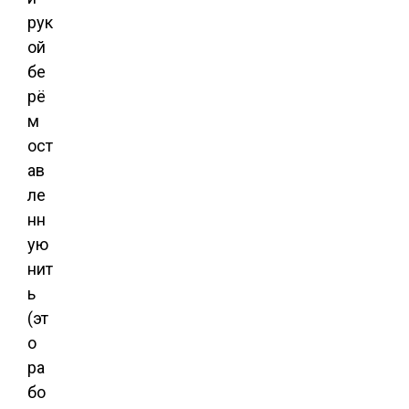
рук
ой
бе
рё
м
ост
ав
ле
нн
ую
нит
ь
(эт
о
ра
бо