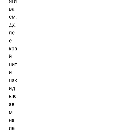
яги
ва
ем.
Да
ле
е
кра
й
нит
и
нак
ид
ыв
ае
м
на
ле