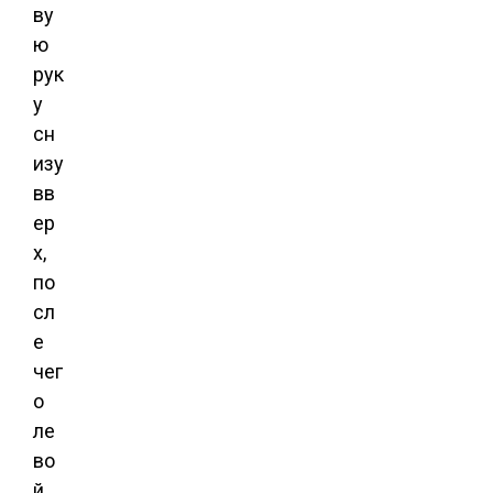
ву
ю
рук
у
сн
изу
вв
ер
х,
по
сл
е
чег
о
ле
во
й