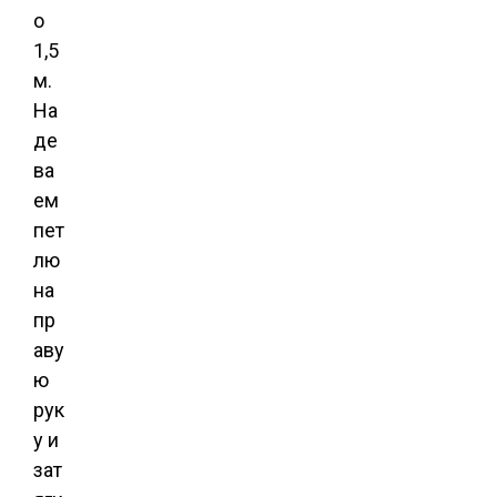
о
1,5
м.
На
де
ва
ем
пет
лю
на
пр
аву
ю
рук
у и
зат