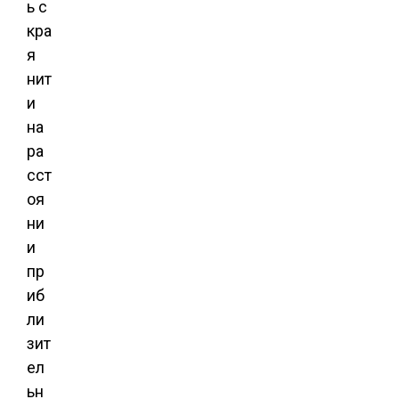
ь с
кра
я
нит
и
на
ра
сст
оя
ни
и
пр
иб
ли
зит
ел
ьн