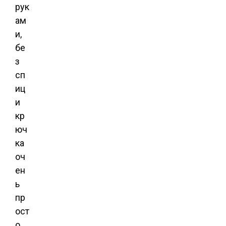
рук
ам
и,
бе
з
сп
иц
и
кр
юч
ка
оч
ен
ь
пр
ост
о.