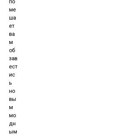
по
ме
ша
ет
ва
м
об
зав
ест
ис
ь
но
вы
м
мо
дн
ым