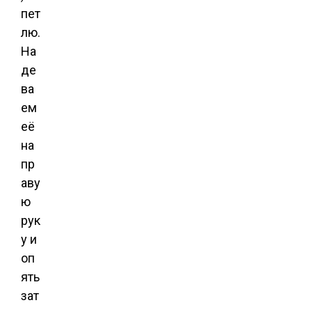
пет
лю.
На
де
ва
ем
её
на
пр
аву
ю
рук
у и
оп
ять
зат