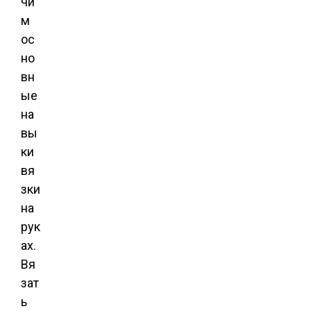
чи
м
ос
но
вн
ые
на
вы
ки
вя
зки
на
рук
ах.
Вя
зат
ь