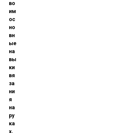
во
им
ос
но
вн
ые
на
вы
ки
вя
за
ни
я
на
ру
ка
х.