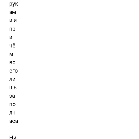
рук
ам
и и
пр
и
чё
м
вс
его
ли
шь
за
по
лч
аса
.
Ни