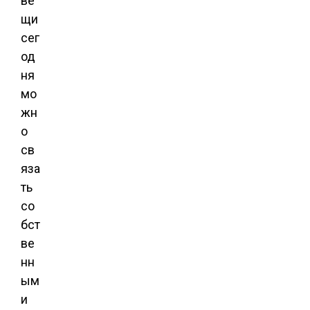
ве
щи
сег
од
ня
мо
жн
о
св
яза
ть
со
бст
ве
нн
ым
и