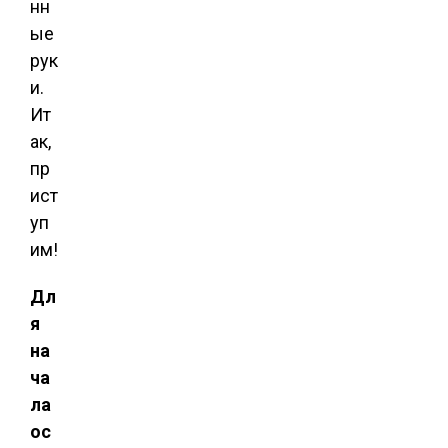
нн
ые
рук
и.
Ит
ак,
пр
ист
уп
им!
Дл
я
на
ча
ла
ос