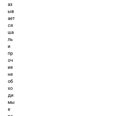
аз
ыв
ает
ся
ша
ль
и
пр
оч
ие
не
об
хо
ди
мы
е