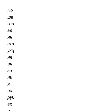
По
ша
гов
ая
ин
стр
укц
ия
вя
за
ни
я
на
рук
ах
и