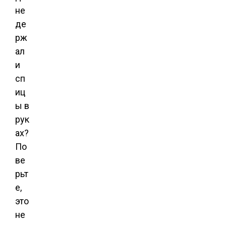
не
де
рж
ал
и
сп
иц
ы в
рук
ах?
По
ве
рьт
е,
это
не