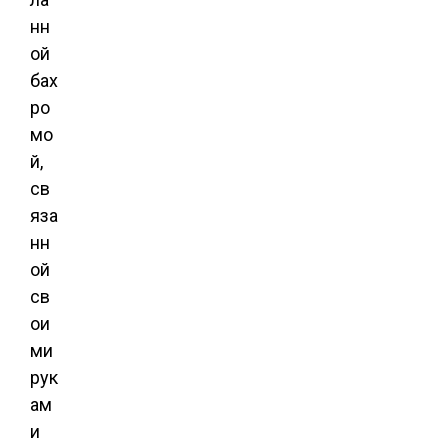
нн
ой
бах
ро
мо
й,
св
яза
нн
ой
св
ои
ми
рук
ам
и