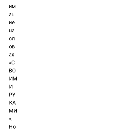
им
ан
ие
на
сл
ов
ах
«С
ВО
ИМ
И
РУ
КА
МИ
».
Но