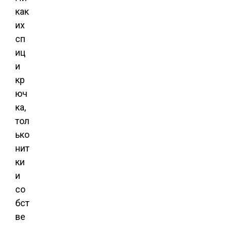
как
их
сп
иц
и
кр
юч
ка,
тол
ько
нит
ки
и
со
бст
ве