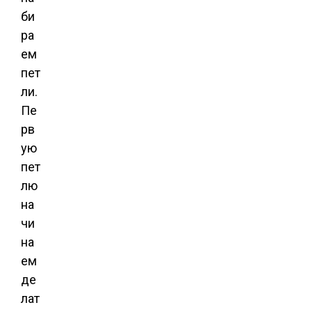
би
ра
ем
пет
ли.
Пе
рв
ую
пет
лю
на
чи
на
ем
де
лат