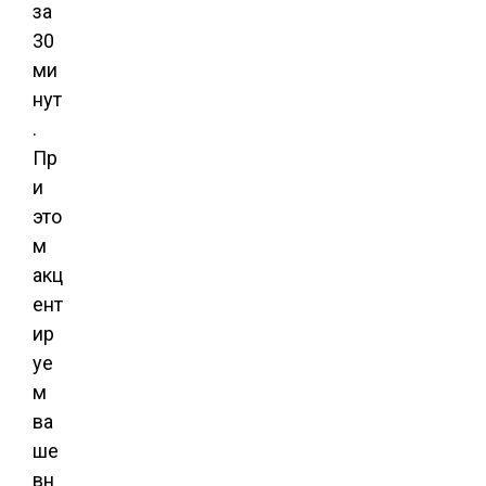
за
30
ми
нут
.
Пр
и
это
м
акц
ент
ир
уе
м
ва
ше
вн