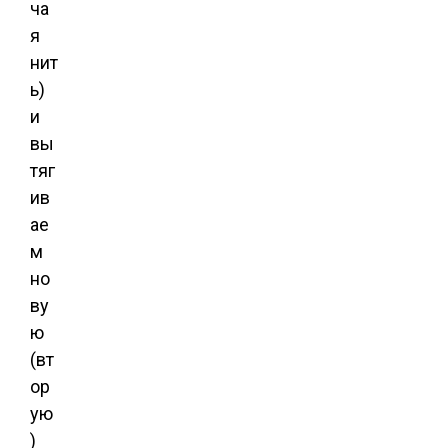
ча
я
нит
ь)
и
вы
тяг
ив
ае
м
но
ву
ю
(вт
ор
ую
)