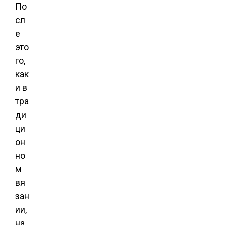
По
сл
е
это
го,
как
и в
тра
ди
ци
он
но
м
вя
зан
ии,
на