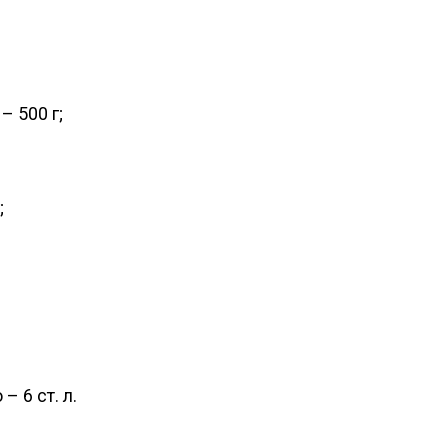
– 500 г;
;
 6 ст. л.