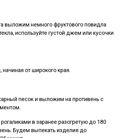
та выложим немного фруктового повидла
текла, используйте густой джем или кусочки
 начиная от широкого края.
харный песок и выложим на противень с
аментом.
рогаликами в заранее разогретую до 180
вень. Будем выпекать изделия до