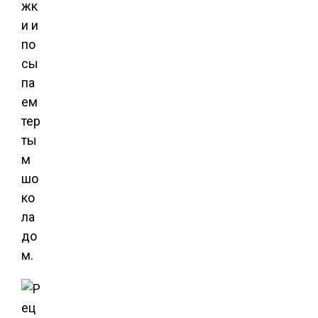
жк
и и
по
сы
па
ем
тер
ты
м
шо
ко
ла
до
м.