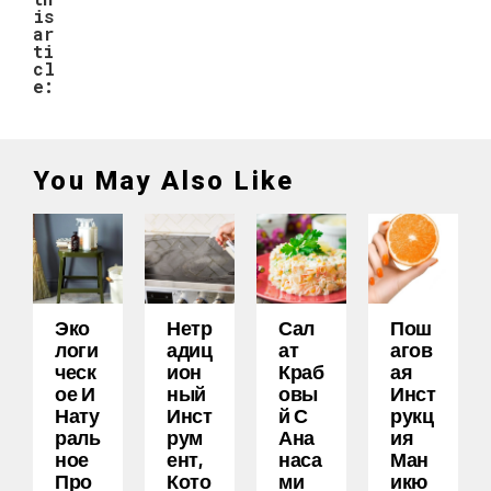
is
ar
ti
cl
e:
You May Also Like
Эко
Нетр
Сал
Пош
Логи
Адиц
Ат
Агов
Ческ
Ион
Краб
Ая
Ое И
Ный
Овы
Инст
Нату
Инст
Й С
Рукц
Раль
Рум
Ана
Ия
Ное
Ент,
Наса
Ман
Про
Кото
Ми
Икю