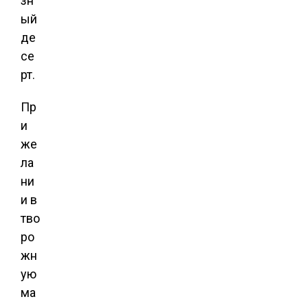
зн
ый
де
се
рт.
Пр
и
же
ла
ни
и в
тво
ро
жн
ую
ма