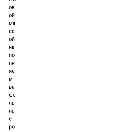
ов
ой
ма
сс
ой
на
по
лн
яе
м
ва
фе
ль
ны
е
ро