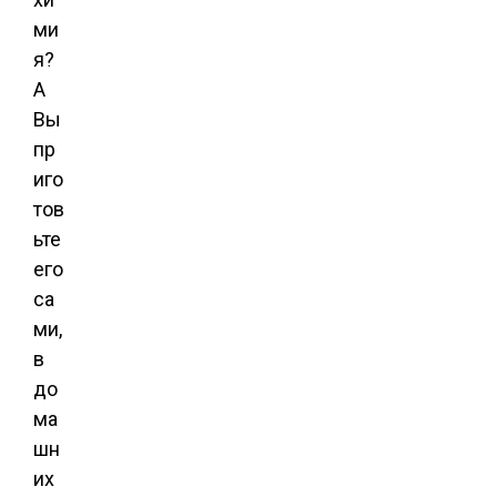
ми
я?
А
Вы
пр
иго
тов
ьте
его
са
ми,
в
до
ма
шн
их