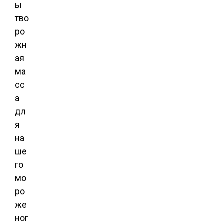
ы
тво
ро
жн
ая
ма
сс
а
дл
я
на
ше
го
мо
ро
же
ног