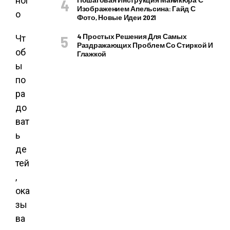
Изображением Апельсина: Гайд С
Фото, Новые Идеи 2021
4 Простых Решения Для Самых
Чт
Раздражающих Проблем Со Стиркой И
об
Глажкой
ы
по
ра
до
ват
ь
де
тей
,
ока
зы
ва