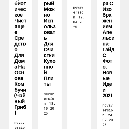
Биот
Рый
Ра С
novav
Ичес
Мож
Изо
ersio
Кое
Но
Бра
n
19.
Чист
Исп
Жен
04.20
Яще
Ольз
Ием
25
Е
Оват
Апе
Сре
Ь
Льси
Дств
Для
На:
О
Очи
Гайд
Для
Стки
С
Дом
Кухо
Фот
А На
Нно
О,
Осн
Й
Нов
Ове
Пли
Ые
Ком
Ты
Иде
Бучи
И
novav
(чай
2021
ersio
Ный
n
18.
novav
Гриб
10.20
ersio
)
25
n
24.
07.20
novav
26
ersio