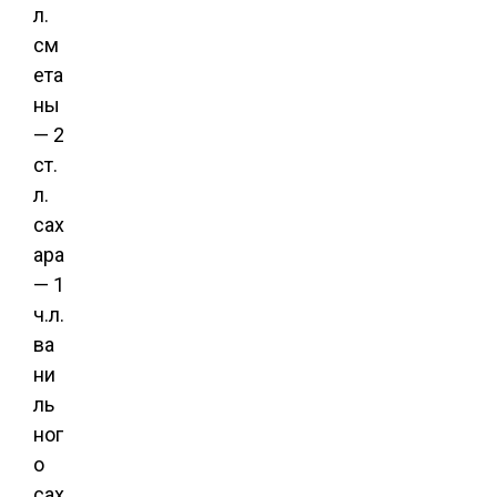
л.
см
ета
ны
— 2
ст.
л.
сах
ара
— 1
ч.л.
ва
ни
ль
ног
о
сах