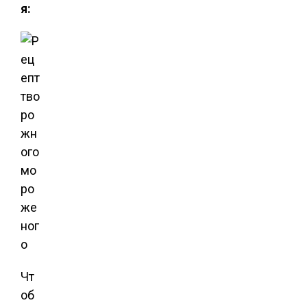
я:
Чт
об