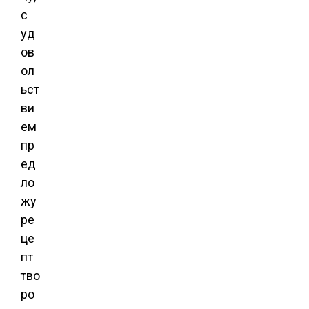
с
уд
ов
ол
ьст
ви
ем
пр
ед
ло
жу
ре
це
пт
тво
ро