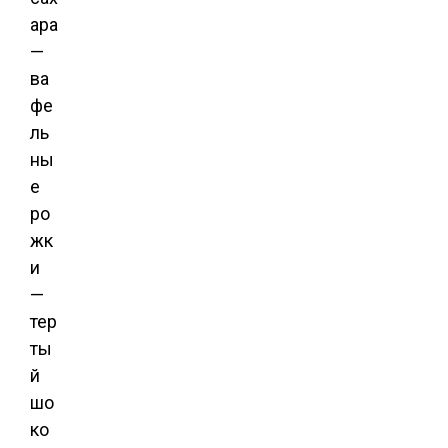
ара
—
ва
фе
ль
ны
е
ро
жк
и
—
тер
ты
й
шо
ко