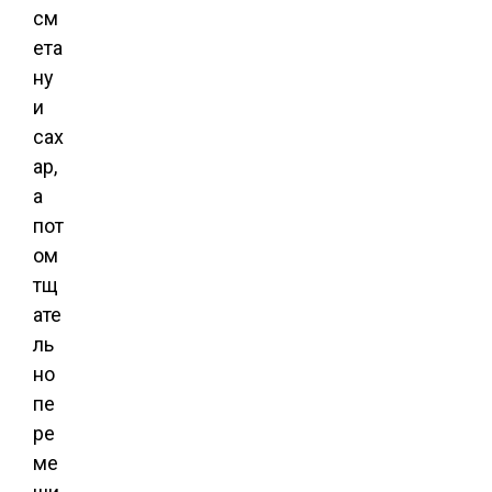
см
ета
ну
и
сах
ар,
а
пот
ом
тщ
ате
ль
но
пе
ре
ме