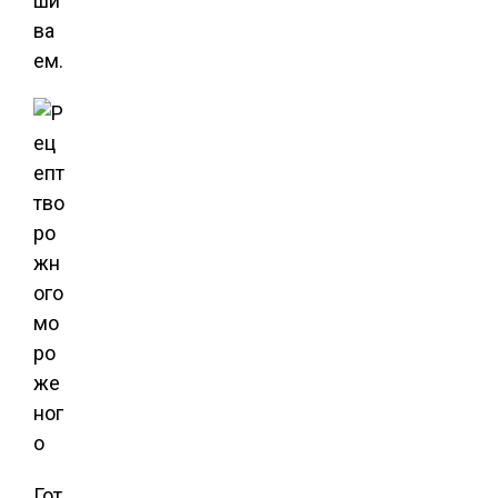
ши
ва
ем.
Гот