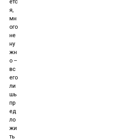
етс
я,
мн
ого
не
ну
жн
о –
вс
его
ли
шь
пр
ед
ло
жи
ть