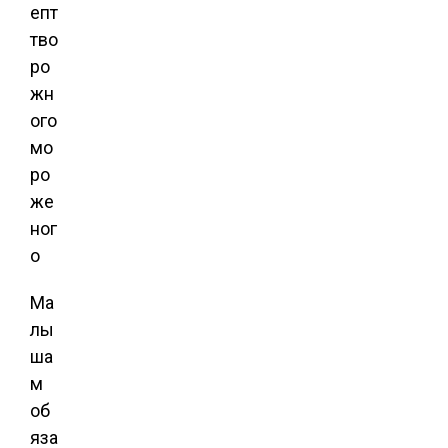
Ма
лы
ша
м
об
яза