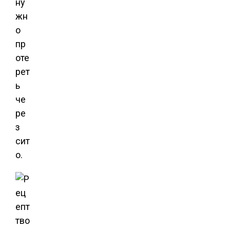
ну
жн
о
пр
оте
рет
ь
че
ре
з
сит
о.