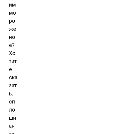
им
мо
ро
же
но
е?
Хо
тит
е
ска
зат
ь,
сп
ло
шн
ая
хи