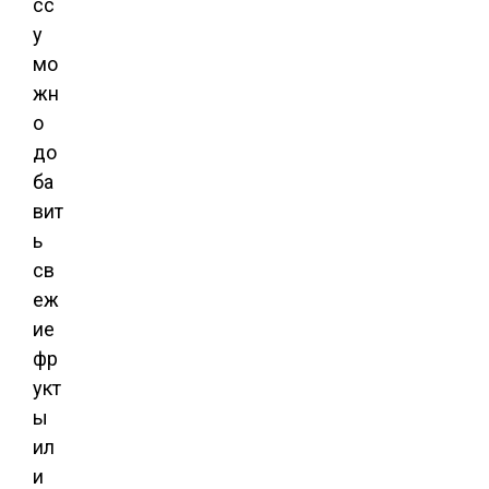
сс
у
мо
жн
о
до
ба
вит
ь
св
еж
ие
фр
укт
ы
ил
и