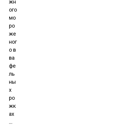
жн
ого
мо
ро
же
ног
о в
ва
фе
ль
ны
х
ро
жк
ах
…