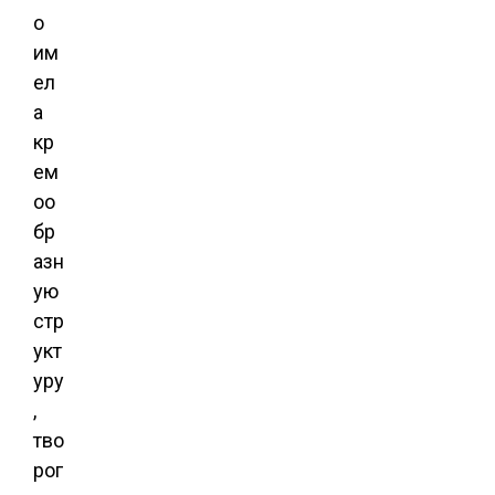
о
им
ел
а
кр
ем
оо
бр
азн
ую
стр
укт
уру
,
тво
рог