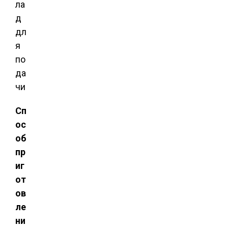
ла
д
дл
я
по
да
чи
Сп
ос
об
пр
иг
от
ов
ле
ни