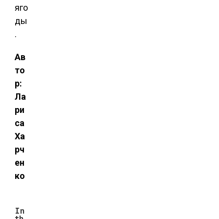
яго
ды
.
Ав
то
р:
Ла
ри
са
Ха
рч
ен
ко
In
th