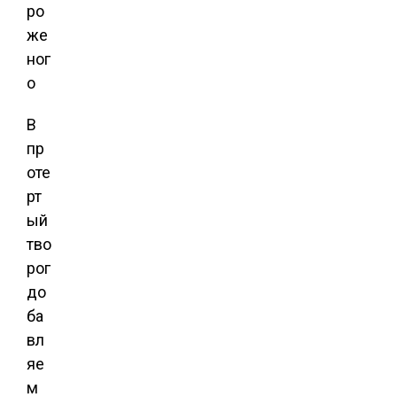
В
пр
оте
рт
ый
тво
рог
до
ба
вл
яе
м