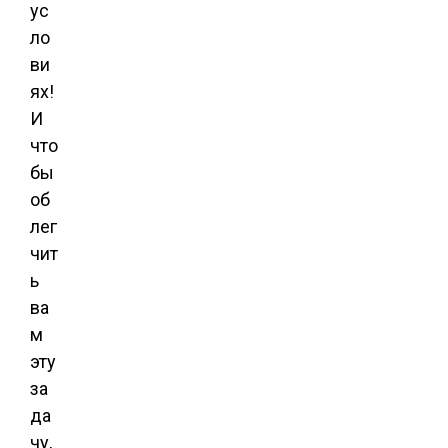
ус
ло
ви
ях!
И
что
бы
об
лег
чит
ь
ва
м
эту
за
да
чу,