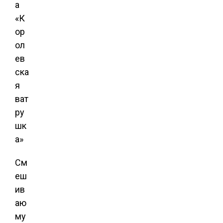
См
еш
ив
аю
му