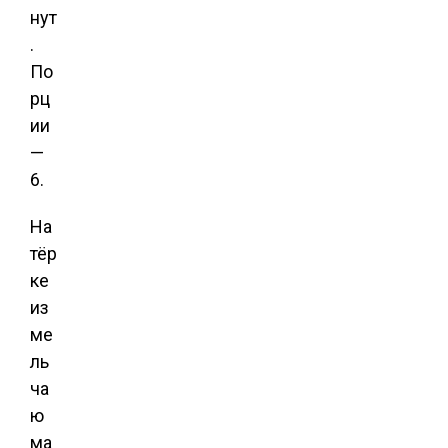
нут
.
По
рц
ии
—
6.
На
тёр
ке
из
ме
ль
ча
ю
ма