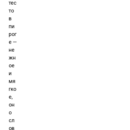
тес
то
в
пи
рог
е —
не
жн
ое
и
мя
гко
е,
он
о
сл
ов