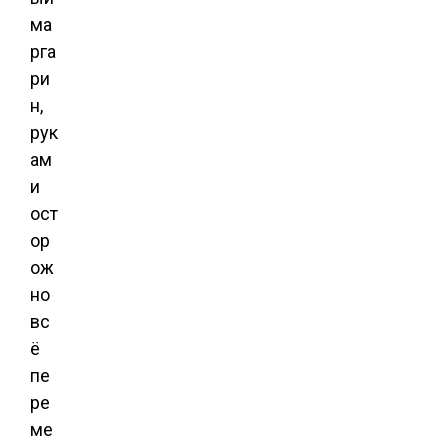
ма
рга
ри
н,
рук
ам
и
ост
ор
ож
но
вс
ё
пе
ре
ме