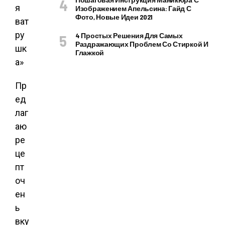
Изображением Апельсина: Гайд С
Фото, Новые Идеи 2021
4 Простых Решения Для Самых
Раздражающих Проблем Со Стиркой И
Глажкой
Пр
ед
лаг
аю
ре
це
пт
оч
ен
ь
вку