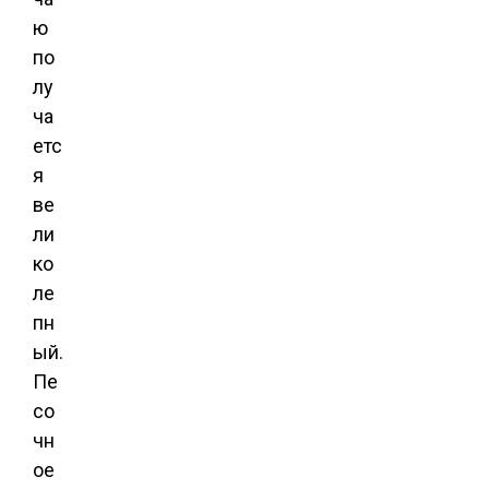
ю
по
лу
ча
етс
я
ве
ли
ко
ле
пн
ый.
Пе
со
чн
ое