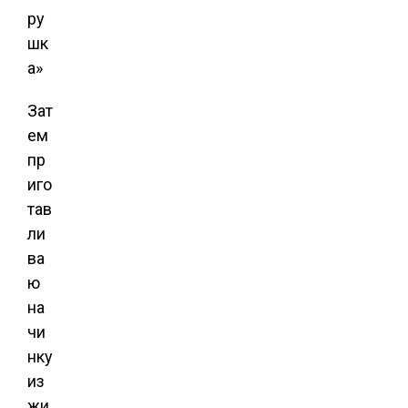
Зат
ем
пр
иго
тав
ли
ва
ю
на
чи
нку
из
жи