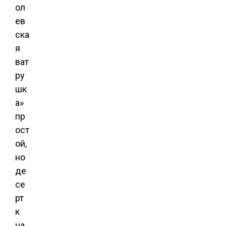
ол
ев
ска
я
ват
ру
шк
а»
пр
ост
ой,
но
де
се
рт
к
ча