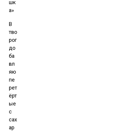
В
тво
рог
до
ба
вл
яю
пе
рет
ёрт
ые
с
сах
ар