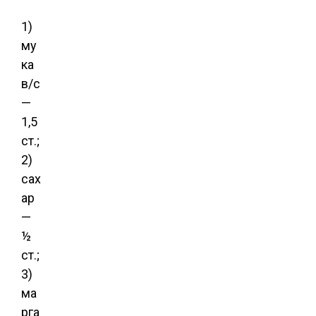
1)
му
ка
в/с
—
1,5
ст.;
2)
сах
ар
—
½
ст.;
3)
ма
рга