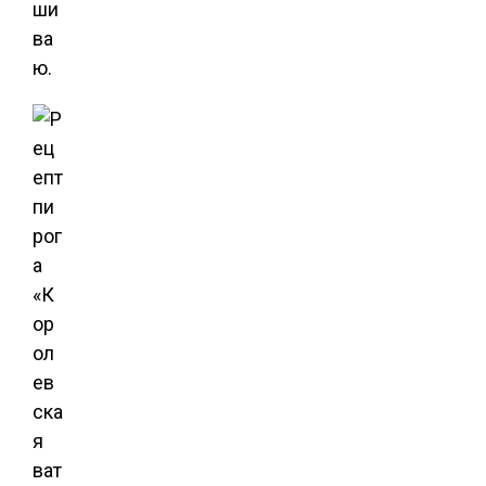
ши
ва
ю.