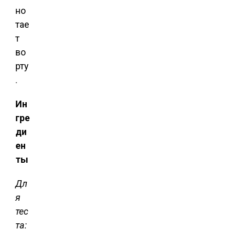
но
тае
т
во
рту
.
Ин
гре
ди
ен
ты
Дл
я
тес
та: