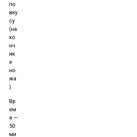
по
вку
су
(на
ко
нч
ик
е
но
жа
).
Вр
ем
я —
50
ми