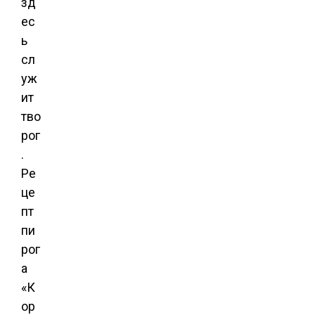
зд
ес
ь
сл
уж
ит
тво
рог
.
Ре
це
пт
пи
рог
а
«К
ор