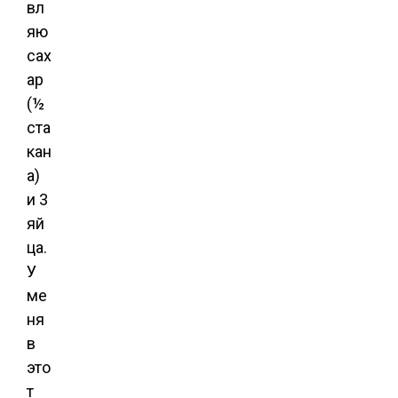
вл
яю
сах
ар
(½
ста
кан
а)
и 3
яй
ца.
У
ме
ня
в
это
т