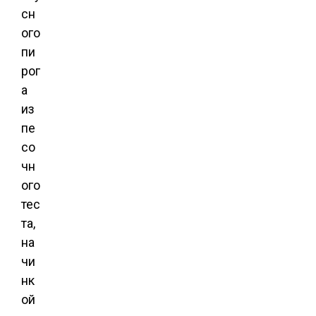
сн
ого
пи
рог
а
из
пе
со
чн
ого
тес
та,
на
чи
нк
ой