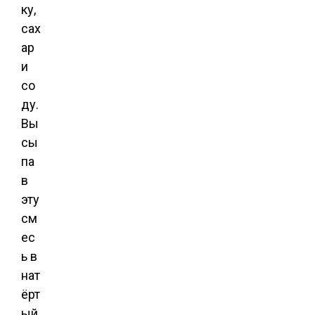
ку,
сах
ар
и
со
ду.
Вы
сы
па
в
эту
см
ес
ь в
нат
ёрт
ый