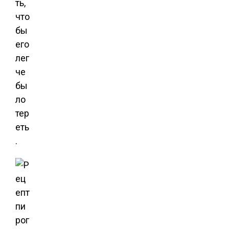
ть,
что
бы
его
лег
че
бы
ло
тер
еть
.