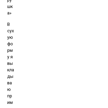
В
сух
ую
фо
рм
у я
вы
кла
ды
ва
ю
пр
им