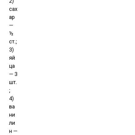
2)
сах
ар
—
½
ст.;
3)
яй
ца
— 3
шт.
;
4)
ва
ни
ли
н —