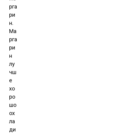
рга
ри
н.
Ма
рга
ри
н
лу
чш
е
хо
ро
шо
ох
ла
ди