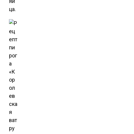
яй
ца.