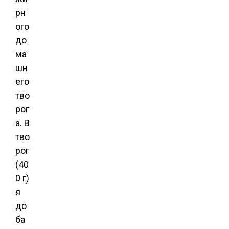
рн
ого
до
ма
шн
его
тво
рог
а. В
тво
рог
(40
0 г)
я
до
ба