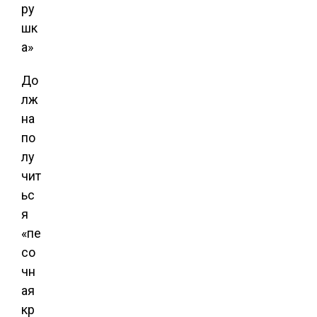
До
лж
на
по
лу
чит
ьс
я
«пе
со
чн
ая
кр