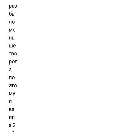
раз
бы
ло
ме
нь
ше
тво
рог
а,
по
это
му
я
вз
ял
а 2