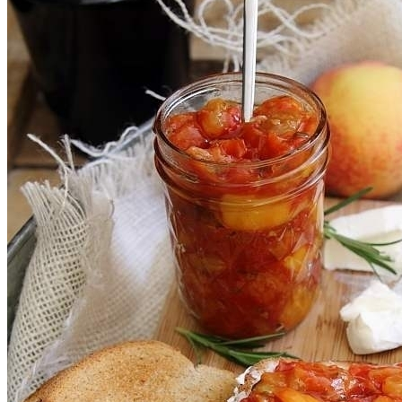
Почему Нельзя Повторно Кипятить
Воду Для Приготовления Чая Или Кофе
Стильный Маникюр В Клетку
Мясной Рулет С Соевым Соусом И
Кунжутом