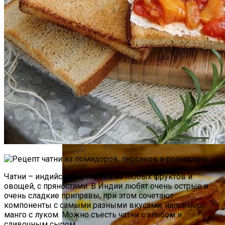
Как Повторно Использовать Воду
После Варки Риса
Маникюр «Достойная»
Необычная Пицца Из Слоеного Теста
Чатни – индийская приправа из любых фруктов и
овощей, с пряностями. В Индии любят очень острые и
очень сладкие приправы, при этом сочетают
компоненты с самыми разными вкусами, например,
манго с луком. Можно съесть чатни с хлебом и
сливочным сыром.