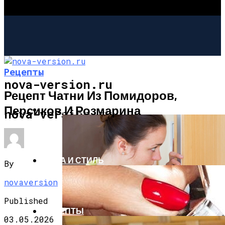
Рецепты
nova-version.ru
Рецепт Чатни Из Помидоров,
Персиков И Розмарина
ИНТЕРЕСНОЕ И ПОЗНАВАТЕЛЬНОЕ
nova-version.ru
МОДА И СТИЛЬ
By
novaversion
Published
РЕЦЕПТЫ
03.05.2026