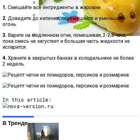
1.
Смешайте все ингредиенты в жаровне.
Какие Растения Сажать Для Удачи,
2.
Доведите до кипения, перемешайте и уменьшите
Любви И Богатства
огонь.
Психологи Назвали 9 Признаков Того,
Что Вы Никогда Не Разбогатеете
3.
Варите на медленном огне, помешивая, 2-2,5 часа,
пока смесь не загустеет и большая часть жидкости не
Пирожки С Мясом «Поросята»
испарится.
4.
Храните в закрытых банках в холодильнике не более
2 недель.
In this article:
В Тренде