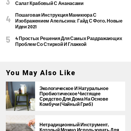
Салат Крабовый С Ананасами
Пошаговая Инструкция Маникюра С
Изображением Апельсина: Гайд С Фото, Новые
Идеи 2021
4 Простых Решения Для Самых Раздражающих
Проблем Со Стиркой И Глажкой
You May Also Like
Экологическое И Натуральное
Пробиотическое Чистящее
Средство Для Дома На Основе
Комбучи (чайный Гриб)
Нетрадиционный Инструмент,
Который Можно Использовать Для