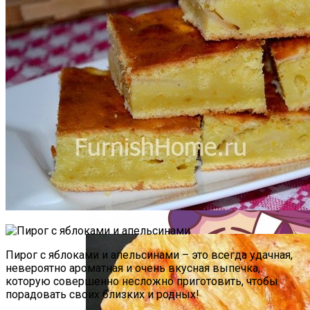
Почему Нельзя Повторно Кипятить
Воду Для Приготовления Чая Или Кофе
Полезные Советы, Которые Помогут
Скрыть Полный Живот
Мясной Рулет С Соевым Соусом И
Кунжутом
Пирог с яблоками и апельсинами – это всегда удачная,
невероятно ароматная и очень вкусная выпечка,
которую совершенно несложно приготовить, чтобы
порадовать своих близких и родных!