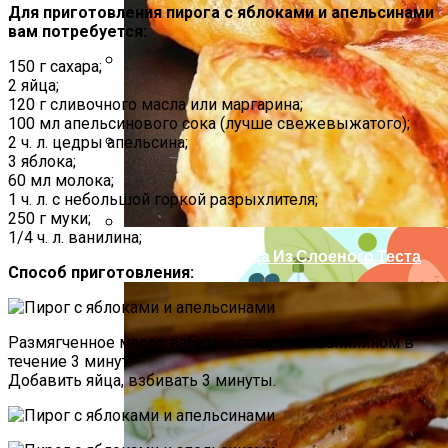
Для приготовления пирога с яблоками и апельсинами
вам потребуется:
150 г сахара;
2 яйца;
Как Повторно Использовать Воду
120 г сливочного масла или маргарина;
После Варки Риса
100 мл апельсинового сока (лучше свежевыжатого);
2 ч. л. цедры апельсина;
3 яблока;
Идеи Для Свиданий: 16 Самых Лучших
60 мл молока;
Романтических Встреч Для Вас Двоих
1 ч. л. с небольшой горкой разрыхлителя;
250 г муки;
1/4 ч. л. ванилина;
Необычная Пицца Из Слоеного Теста
Способ приготовления:
Размягченное масло взбить с сахаром и ванилином в
течение 3 минут.
Добавить яйца, взбивать 3 минуты.