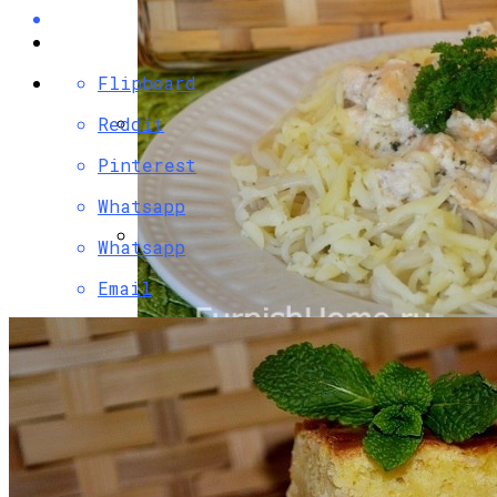
Flipboard
Reddit
Разбираемся, Какие Виды Проклятий
Pinterest
Соседи Могут Применить К Вашему
Whatsapp
Дому
Whatsapp
Психологи Назвали 9 Признаков Того,
Email
Что Вы Никогда Не Разбогатеете
Паста С Семгой В Сливочном Соусе