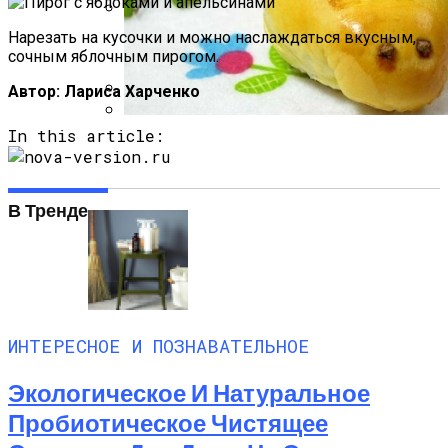
Нарезать на кусочки и можно наслаждаться вкусным,
Какие Растения Сажать Для Удачи,
сочным яблочным пирогом.
Любви И Богатства
Автор: Лариса Харченко
Короткие Женские Топы: Модный Писк
In this article:
Сезона Лета 2021 Года
Пирожки С Мясом «Поросята»
В Тренде
ИНТЕРЕСНОЕ И ПОЗНАВАТЕЛЬНОЕ
Экологическое И Натуральное
Пробиотическое Чистящее