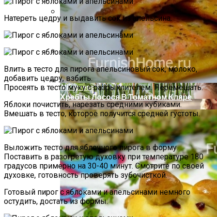
Натереть цедру и выдавить сок из апельсина.
Компактно, Красиво, Удобно: 7
Нестандартных Идей Для Хранения
Обуви
Аппаратная Домашняя Косметология С
Влить в тесто для пирога апельсиновый сок, молоко,
Помощью Гаджетов: Что Купить На
добавить цедру, взбить.
AliExpress
Просеять в тесто муку с разрыхлителем. Перемешать.
Хребты Лосося В Томатном Кляре
Яблоки почистить, нарезать средними кубиками.
Вмешать в тесто, которое получится средней густоты.
Выложить тесто для яблочного пирога в форму.
Поставить в разогретую духовку при температуре 180
градусов примерно на 30-40 минут. Смотрите по своей
духовке, готовность проверять зубочисткой.
Готовый пирог с яблоками и апельсинами немного
остудить, достать из формы.