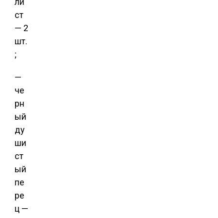
ли
ст
— 2
шт.
;
—
че
рн
ый
ду
ши
ст
ый
пе
ре
ц —