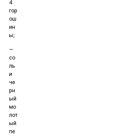
4
гор
ош
ин
ы;
—
со
ль
и
че
рн
ый
мо
лот
ый
пе