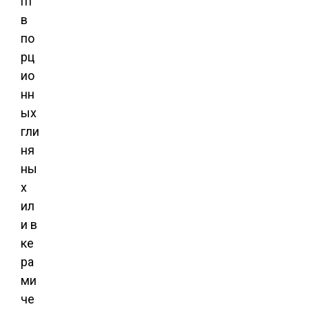
пт
в
по
рц
ио
нн
ых
гли
ня
ны
х
ил
и в
ке
ра
ми
че