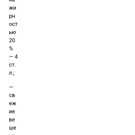
жи
рн
ост
ью
20
%
— 4
ст.
л.;
—
св
еж
ие
ве
ше