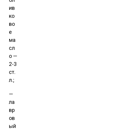
ив
ко
во
е
ма
сл
о —
2-3
ст.
л.;
—
ла
вр
ов
ый