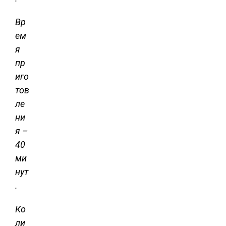
Вр
ем
я
пр
иго
тов
ле
ни
я –
40
ми
нут
.
Ко
ли