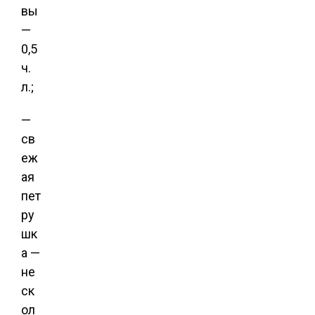
вы
—
0,5
ч.
л.;
—
св
еж
ая
пет
ру
шк
а —
не
ск
ол