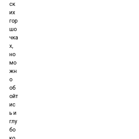
ск
их
гор
шо
чка
х,
но
мо
жн
о
об
ойт
ис
ь и
глу
бо
ко