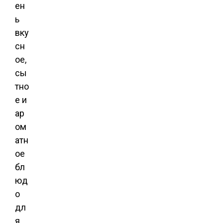
ен
ь
вку
сн
ое,
сы
тно
е и
ар
ом
атн
ое
бл
юд
о
дл
я