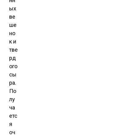
нн
ых
ве
ше
но
к и
тве
рд
ого
сы
ра.
По
лу
ча
етс
я
оч