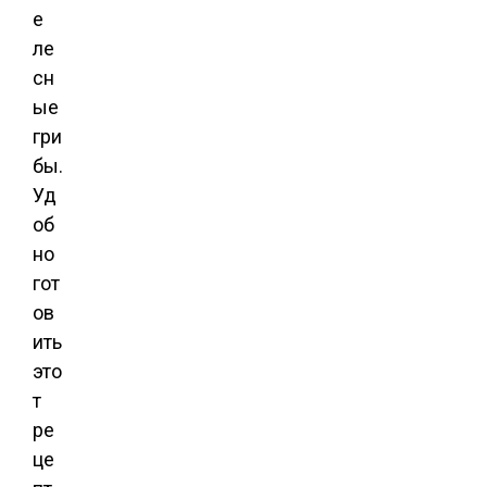
е
ле
сн
ые
гри
бы.
Уд
об
но
гот
ов
ить
это
т
ре
це