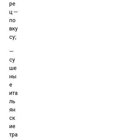
ре
ц —
по
вку
су;
—
су
ше
ны
е
ита
ль
ян
ск
ие
тра