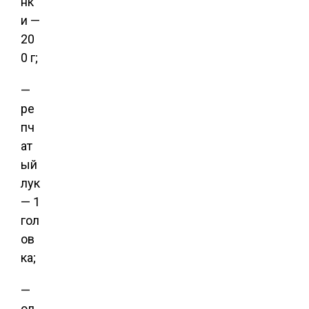
нк
и —
20
0 г;
—
ре
пч
ат
ый
лук
— 1
гол
ов
ка;
—
ол