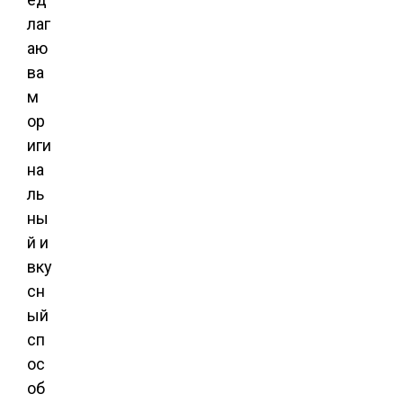
лаг
аю
ва
м
ор
иги
на
ль
ны
й и
вку
сн
ый
сп
ос
об