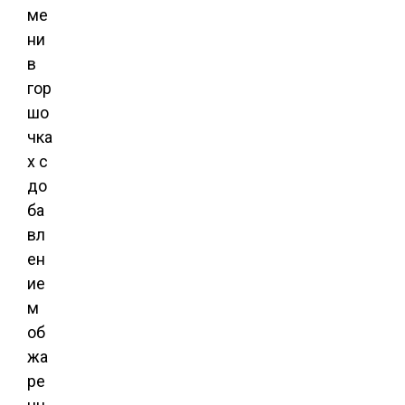
ме
ни
в
гор
шо
чка
х с
до
ба
вл
ен
ие
м
об
жа
ре