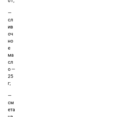
0 г;
—
сл
ив
оч
но
е
ма
сл
о —
25
г;
—
см
ета
на