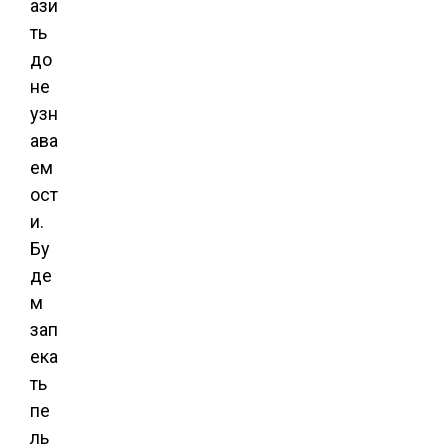
ази
ть
до
не
узн
ава
ем
ост
и.
Бу
де
м
зап
ека
ть
пе
ль