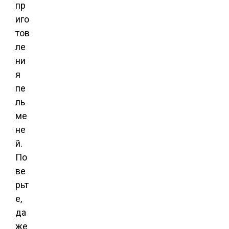
пр
иго
тов
ле
ни
я
пе
ль
ме
не
й.
По
ве
рьт
е,
да
же