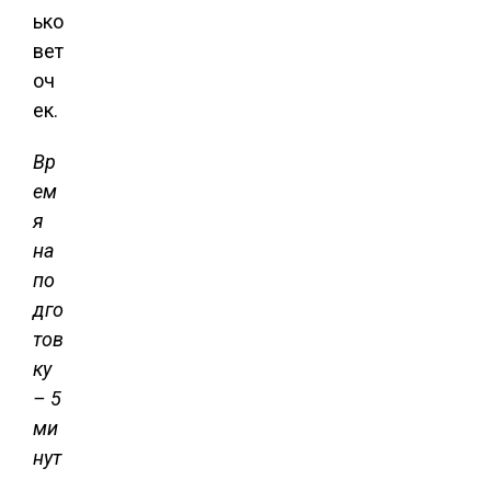
ько
вет
оч
ек.
Вр
ем
я
на
по
дго
тов
ку
– 5
ми
нут
.