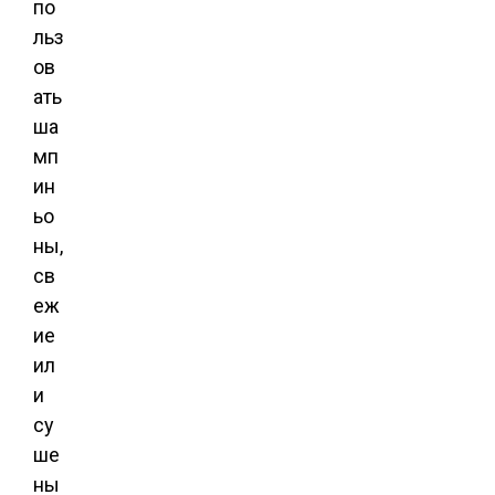
по
льз
ов
ать
ша
мп
ин
ьо
ны,
св
еж
ие
ил
и
су
ше
ны