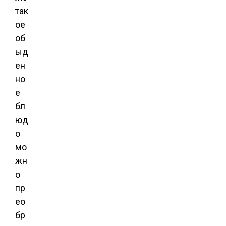
так
ое
об
ыд
ен
но
е
бл
юд
о
мо
жн
о
пр
ео
бр