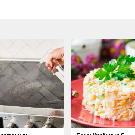
диционный
Салат Крабовый С