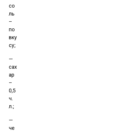
со
ль
–
по
вку
су;
—
сах
ар
–
0,5
ч.
л.;
—
че