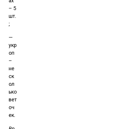
ах
– 5
шт.
;
—
укр
оп
–
не
ск
ол
ько
вет
оч
ек.
Вр