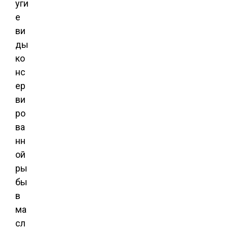
уги
е
ви
ды
ко
нс
ер
ви
ро
ва
нн
ой
ры
бы
в
ма
сл