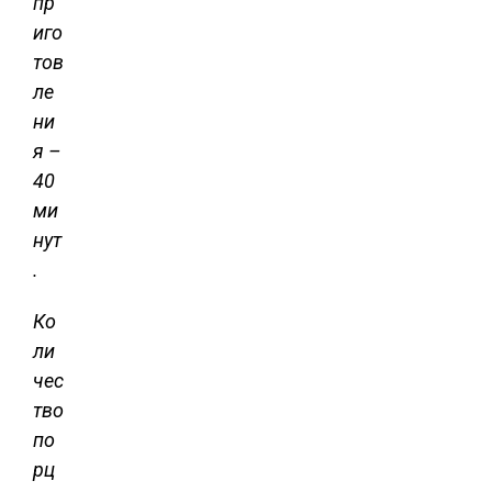
пр
иго
тов
ле
ни
я –
40
ми
нут
.
Ко
ли
чес
тво
по
рц