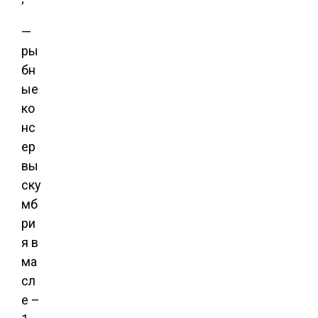
—
ры
бн
ые
ко
нс
ер
вы
ску
мб
ри
я в
ма
сл
е –