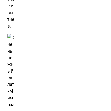
е и
сы
тне
е.