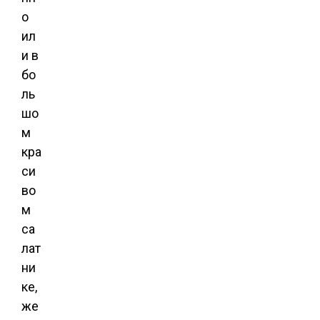
о
ил
и в
бо
ль
шо
м
кра
си
во
м
са
лат
ни
ке,
же