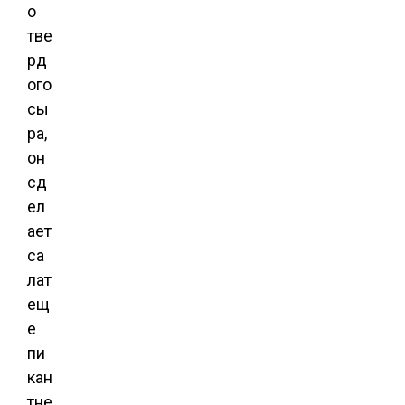
о
тве
рд
ого
сы
ра,
он
сд
ел
ает
са
лат
ещ
е
пи
кан
тне