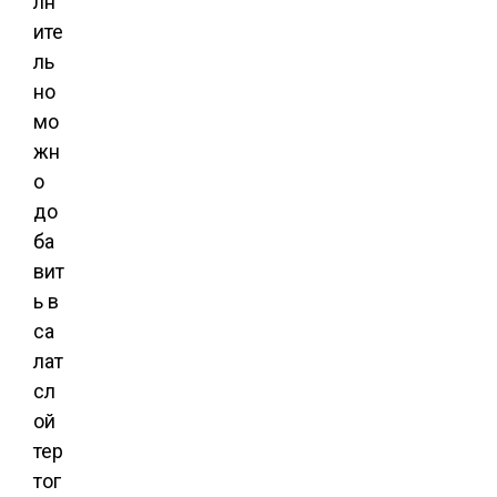
лн
ите
ль
но
мо
жн
о
до
ба
вит
ь в
са
лат
сл
ой
тер
тог