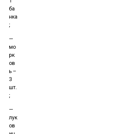
1
ба
нка
;
—
мо
рк
ов
ь –
3
шт.
;
—
лук
ов
иц