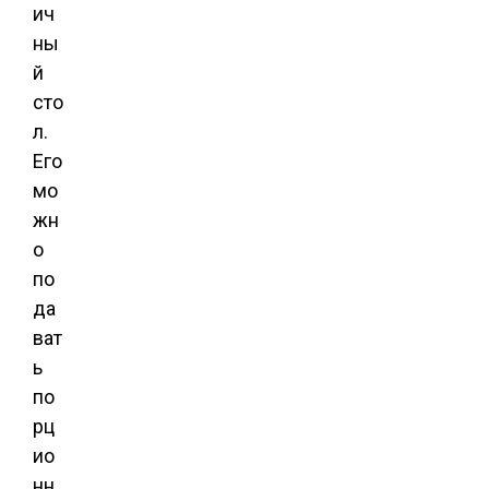
ич
ны
й
сто
л.
Его
мо
жн
о
по
да
ват
ь
по
рц
ио
нн