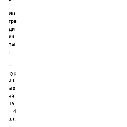
Ин
гре
ди
ен
ты
:
—
кур
ин
ые
яй
ца
– 4
шт.
;