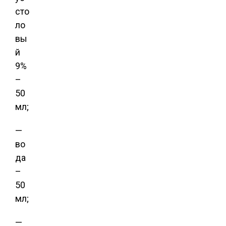
сто
ло
вы
й
9%
–
50
мл;
—
во
да
–
50
мл;
—