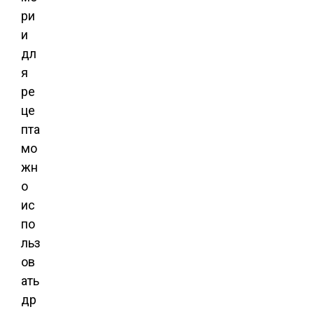
ри
и
дл
я
ре
це
пта
мо
жн
о
ис
по
льз
ов
ать
др