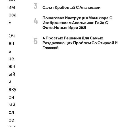
Салат Крабовый С Ананасами
Пошаговая Инструкция Маникюра С
Изображением Апельсина: Гайд С
Фото, Новые Идеи 2021
Оч
4 Простых Решения Для Самых
ен
Раздражающих Проблем Со Стиркой И
Глажкой
ь
не
жн
ый
и
вку
сн
ый
сл
ое