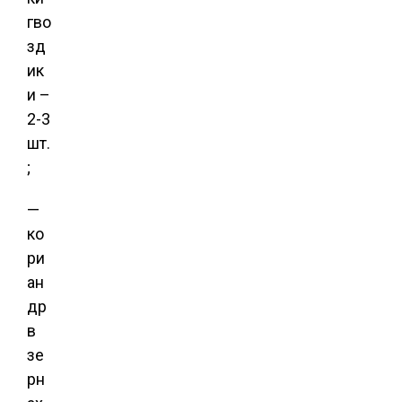
гво
зд
ик
и –
2-3
шт.
;
—
ко
ри
ан
др
в
зе
рн