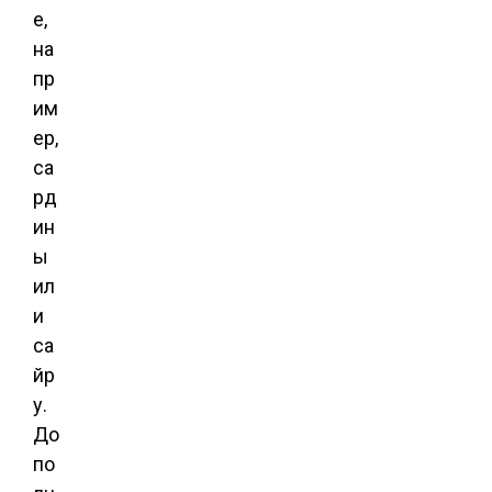
е,
на
пр
им
ер,
са
рд
ин
ы
ил
и
са
йр
у.
До
по