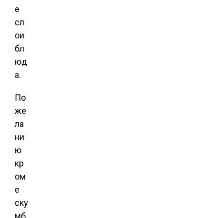
е
сл
ои
бл
юд
а.
По
же
ла
ни
ю
кр
ом
е
ску
мб