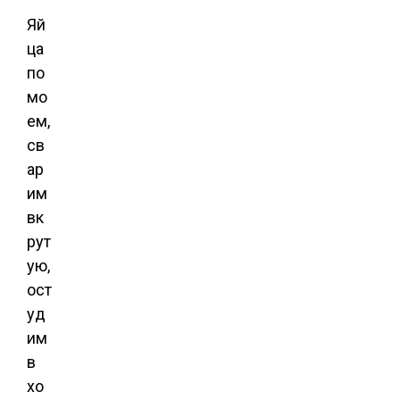
Яй
ца
по
мо
ем,
св
ар
им
вк
рут
ую,
ост
уд
им
в
хо