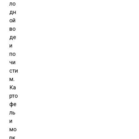
ло
дн
ой
во
де
и
по
чи
сти
м.
Ка
рто
фе
ль
и
мо
рк