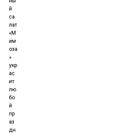
ны
й
са
лат
«М
им
оза
»
укр
ас
ит
лю
бо
й
пр
аз
дн