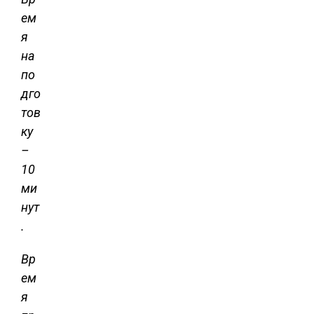
ем
я
на
по
дго
тов
ку
–
10
ми
нут
.
Вр
ем
я