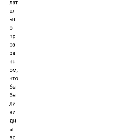
лат
ел
ьн
о
пр
оз
ра
чн
ом,
что
бы
бы
ли
ви
дн
ы
вс