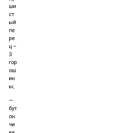
ши
ст
ый
пе
ре
ц –
3
гор
ош
ин
ы;
—
бут
он
чи
ки