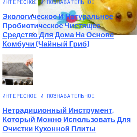
ИНТЕРЕСНОЕ И ПОЗНАВАТЕЛЬНОЕ
Какие Растения Сажать Для Удачи,
Экологическое И Натуральное
Любви И Богатства
Пробиотическое Чистящее
Полезные Советы, Которые Помогут
Скрыть Полный Живот
Средство Для Дома На Основе
Комбучи (чайный Гриб)
Пирожки С Мясом «Поросята»
ИНТЕРЕСНОЕ И ПОЗНАВАТЕЛЬНОЕ
Нетрадиционный Инструмент,
Который Можно Использовать Для
Очистки Кухонной Плиты