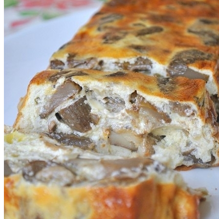
Почему Нельзя Повторно Кипятить
Воду Для Приготовления Чая Или Кофе
Маникюр «Достойная»
Мясной Рулет С Соевым Соусом И
Кунжутом