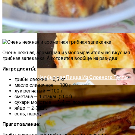
Как Повторно Использовать Воду
После Варки Риса
Почему Нельзя Вырывать Седые
Волосы И Как Замаскировать Седину
Очень нежная, ароматная и умопомрачительная вкусная
Без Окрашивания
грибная запеканка. А готовится вообще на раз-два!
Ингредиенты:
Необычная Пицца Из Слоеного Теста
грибы свежие – 0,5 кг
масло сливочное — 100 г
лук репчатый — 100 г
сметана — 1 стакан (200г)
сухари молотые — 3-4 ст. ложек
яйцо — 2-3 шт.
соль, перец
Приготовление:
Грибы очистите, промойте, порежьте, посолите,