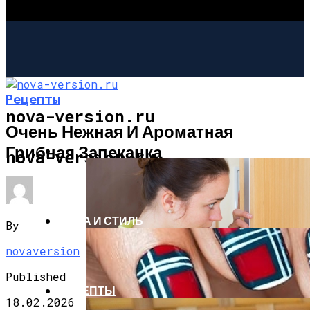
Рецепты
nova-version.ru
Очень Нежная И Ароматная
Грибная Запеканка
ИНТЕРЕСНОЕ И ПОЗНАВАТЕЛЬНОЕ
nova-version.ru
МОДА И СТИЛЬ
By
novaversion
Published
РЕЦЕПТЫ
18.02.2026