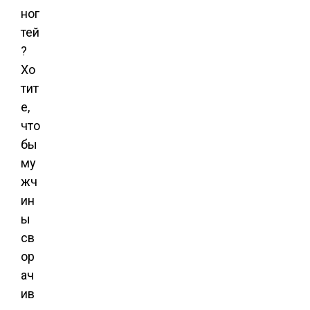
ног
тей
?
Хо
тит
е,
что
бы
му
жч
ин
ы
св
ор
ач
ив