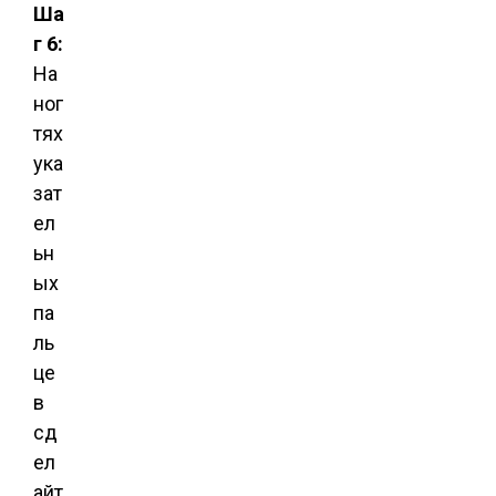
Ша
г 6:
На
ног
тях
ука
зат
ел
ьн
ых
па
ль
це
в
сд
ел
айт