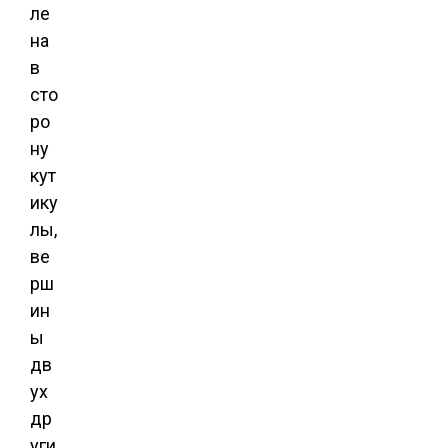
ле
на
в
сто
ро
ну
кут
ику
лы,
ве
рш
ин
ы
дв
ух
др
уги