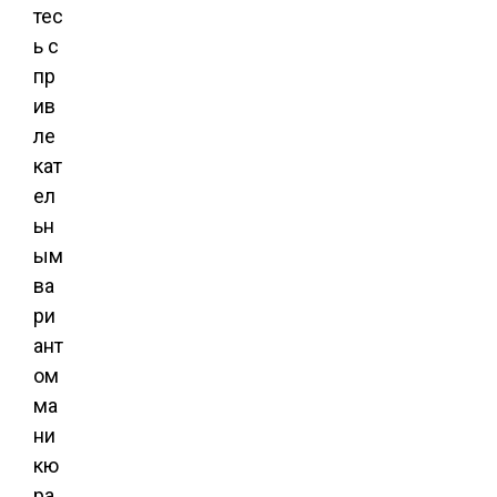
тес
ь с
пр
ив
ле
кат
ел
ьн
ым
ва
ри
ант
ом
ма
ни
кю
ра.