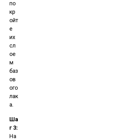
по
кр
ойт
е
их
сл
ое
м
баз
ов
ого
лак
а.
Ша
г 3:
На