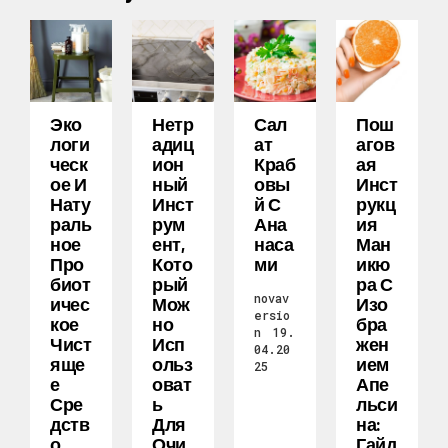
Эко
Нетр
Сал
Пош
Логи
Адиц
Ат
Агов
Ческ
Ион
Краб
Ая
Ое И
Ный
Овы
Инст
Нату
Инст
Й С
Рукц
Раль
Рум
Ана
Ия
Ное
Ент,
Наса
Ман
Про
Кото
Ми
Икю
Биот
Рый
Ра С
novav
Ичес
Мож
Изо
ersio
Кое
Но
Бра
n
19.
Чист
Исп
Жен
04.20
Яще
Ольз
Ием
25
Е
Оват
Апе
Сре
Ь
Льси
Дств
Для
На:
О
Очи
Гайд