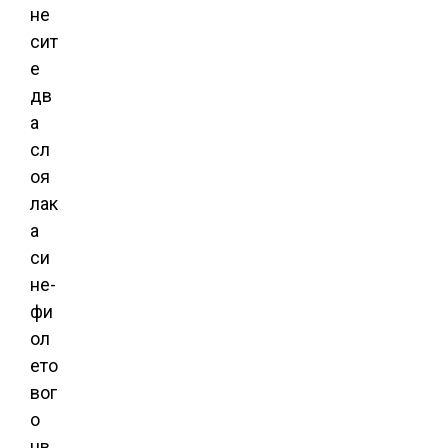
не
сит
е
дв
а
сл
оя
лак
а
си
не-
фи
ол
ето
вог
о
цв