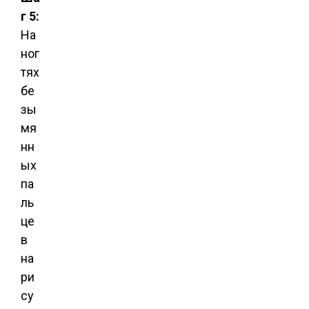
г 5:
На
ног
тях
бе
зы
мя
нн
ых
па
ль
це
в
на
ри
су