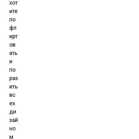
хот
ите
по
фл
ирт
ов
ать
и
по
раз
ить
вс
ех
ди
зай
но
м