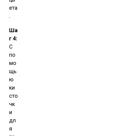
ета
.
Ша
г 4:
С
по
мо
щь
ю
ки
сто
чк
и
дл
я