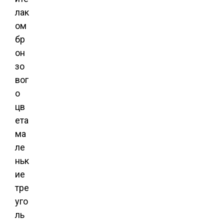
лак
ом
бр
он
зо
вог
о
цв
ета
ма
ле
ньк
ие
тре
уго
ль