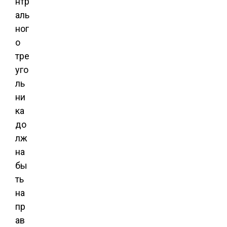
нтр
аль
ног
о
тре
уго
ль
ни
ка
до
лж
на
бы
ть
на
пр
ав