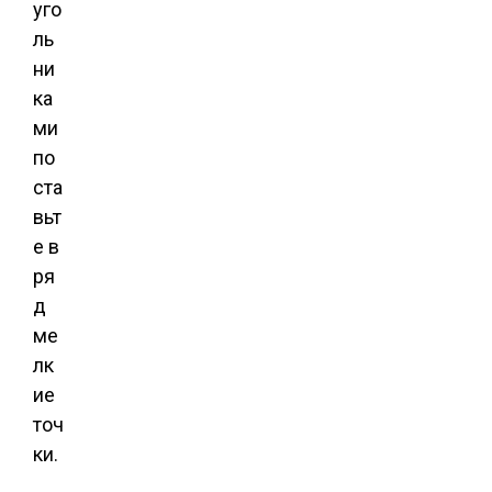
уго
ль
ни
ка
ми
по
ста
вьт
е в
ря
д
ме
лк
ие
точ
ки.