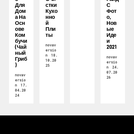
Для
Стки
С
Дом
Кухо
Фот
А На
Нно
О,
Осн
Й
Нов
Ове
Пли
Ые
Ком
Ты
Иде
Бучи
И
novav
(чай
2021
ersio
Ный
n
18.
novav
Гриб
10.20
ersio
)
25
n
24.
07.20
novav
26
ersio
n
17.
04.20
24