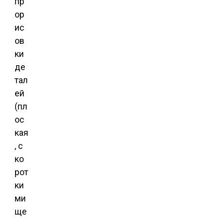
пр
ор
ис
ов
ки
де
тал
ей
(пл
ос
кая
, с
ко
рот
ки
ми
ще