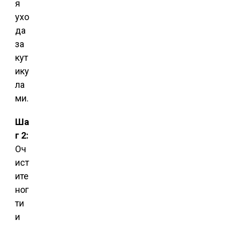
я
ухо
да
за
кут
ику
ла
ми.
Ша
г 2:
Оч
ист
ите
ног
ти
и