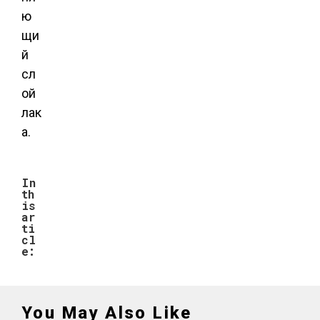
ю
щи
й
сл
ой
лак
а.
In
th
is
ar
ti
cl
e:
You May Also Like