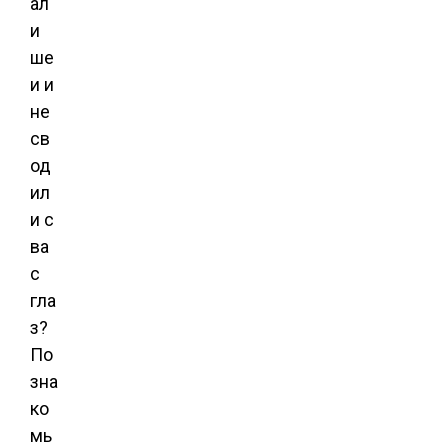
ал
и
ше
и и
не
св
од
ил
и с
ва
с
гла
з?
По
зна
ко
мь