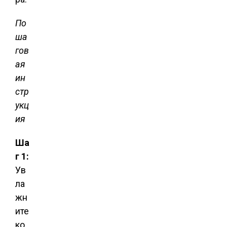
По
ша
гов
ая
ин
стр
укц
ия
Ша
г 1:
Ув
ла
жн
ите
ко