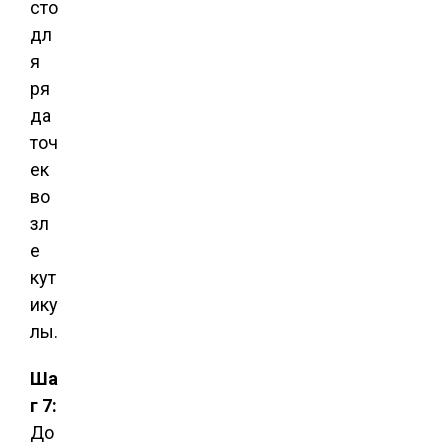
сто
дл
я
ря
да
точ
ек
во
зл
е
кут
ику
лы.
Ша
г 7:
До