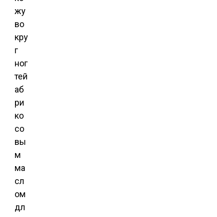
жу
во
кру
г
ног
тей
аб
ри
ко
со
вы
м
ма
сл
ом
дл