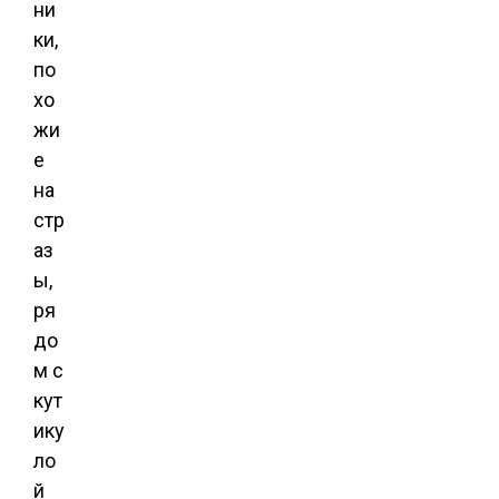
ни
ки,
по
хо
жи
е
на
стр
аз
ы,
ря
до
м с
кут
ику
ло
й