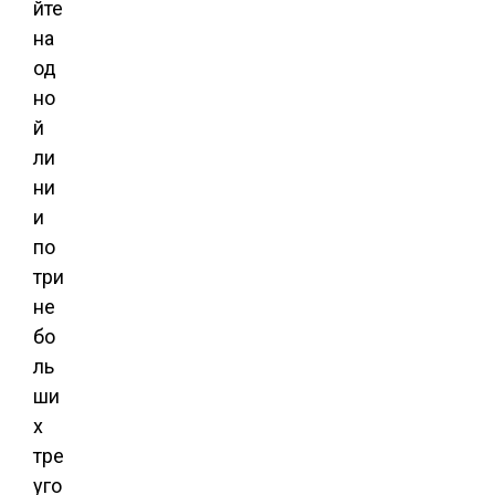
йте
на
од
но
й
ли
ни
и
по
три
не
бо
ль
ши
х
тре
уго