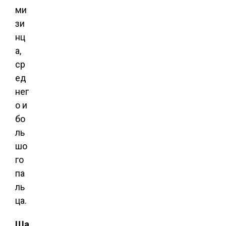
ми
зи
нц
а,
ср
ед
нег
о и
бо
ль
шо
го
па
ль
ца.
Ша