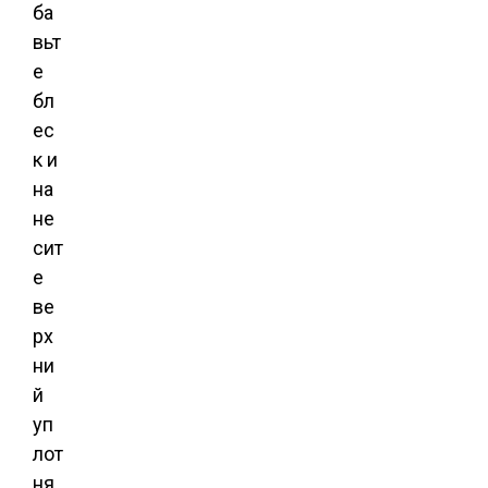
ба
вьт
е
бл
ес
к и
на
не
сит
е
ве
рх
ни
й
уп
лот
ня