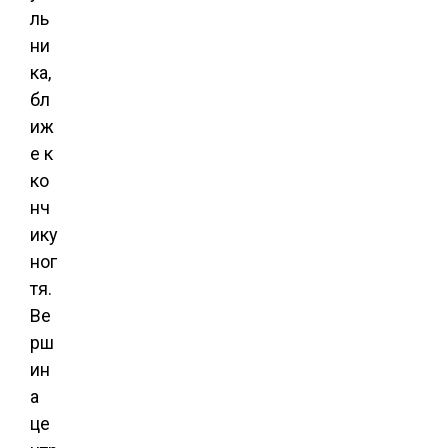
ль
ни
ка,
бл
иж
е к
ко
нч
ику
ног
тя.
Ве
рш
ин
а
це