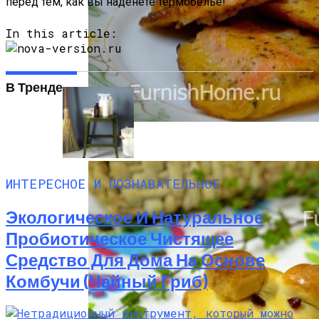
перед тем, как вы наденете термобелье!
In this article:
В Тренде
Хребты Лосося В Томатном Кляре
ИНТЕРЕСНОЕ И ПОЗНАВАТЕЛЬНОЕ
Экологическое И Натуральное
Пробиотическое Чистящее
Средство Для Дома На Основе
Комбучи (чайный Гриб)