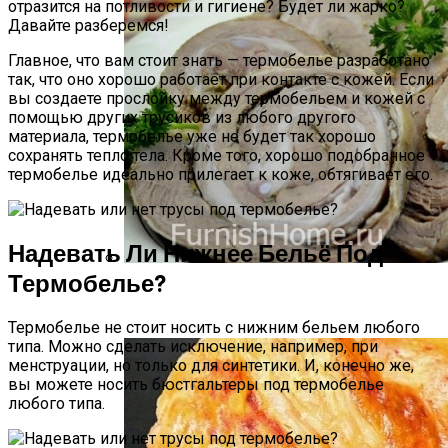
отразится на потливости и гигиене? Будет ли жарко?
Давайте разберемся!
Главное, что вам стоит знать — термобелье разработано
так, что оно хорошо работает при контакте с кожей. Если
вы создаете прослойку между термобельем и кожей с
помощью других трусиков из любого другого
материала, термобелье уже не будет так хорошо
сохранять тепло тела. Кроме того, хорошо подобранное
термобелье идеально прилегает к коже, обтягивает его.
Надевать Ли Нижнее Бельё Под
Термобелье?
Мясной Рулет С Соевым Соусом И
Кунжутом
Термобелье не стоит носить с нижним бельем любого
типа. Можно сделать исключение, например, при
менструации, но только для синтетики. И, конечно же,
вы можете носить бюстгальтеры под термобелье
любого типа.