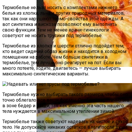
Термобелье нельзя носить с комплектами нижнего
белья из хлопка, льна и других природных материалов,
так как они нарушают термо-свойства этой одежды. А
вот синтетика и вискоза позволяют ему выполнять
свою функции. Тем не менее врачи-гинекологи
советуют не носить трусики под термобелье.
Термобелье из хлопка и шерсти отлично подойдет тем,
кто ведет сидячий образ жизни и находится в холодном
помещении на работе. Чем больше синтетики в
термобелье, тем лучше оно реагирует на пот. Если вы
много потеете, ходите, двигаетесь — лучше выбирать
максимально синтетические варианты.
Необычная Пицца Из Слоеного Теста
Термобелье нужно выбирать такого размера, чтобы оно
точно облегало все ваши формы. Особенно критично это
в зоне бедер и сзади, так как именно эта часть нашего
тела нуждается в максимальном утеплении зимой.
Термобелье также советуют надевать на чистое и сухое
тело. Не допускайте никаких остатков влаги после душа