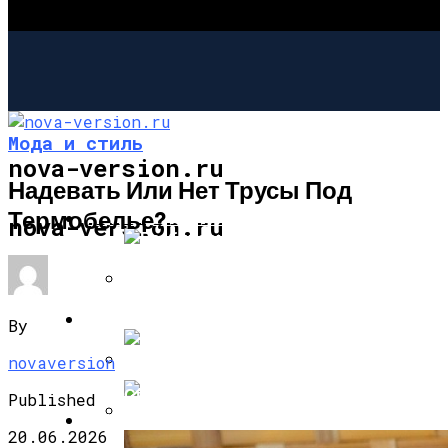
Мода и стиль
nova-version.ru
Надевать Или Нет Трусы Под
Термобелье?
ИНТЕРЕСНОЕ И ПОЗНАВАТЕЛЬНОЕ
nova-version.ru
Разбираемся, Какие Виды Проклятий
МОДА И СТИЛЬ
By
Соседи Могут Применить К Вашему
Дому
novaversion
Свадебная Коллекция Платьев Amelia
Published
Sposa На 2016 Год
РЕЦЕПТЫ
20.06.2026
Почему Нельзя Повторно Кипятить