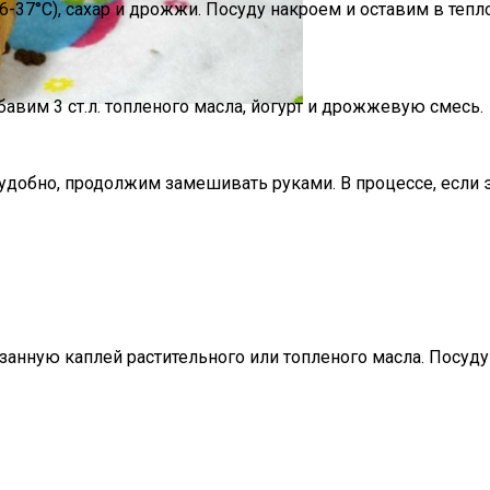
-37°C), сахар и дрожжи. Посуду накроем и оставим в тепл
авим 3 ст.л. топленого масла, йогурт и дрожжевую смесь.
еудобно, продолжим замешивать руками. В процессе, если
нную каплей растительного или топленого масла. Посуду н