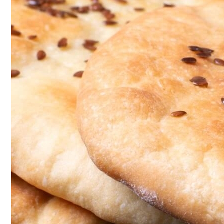
Почему Нельзя Повторно Кипятить Воду
Летний Маникюр В Пляжном Стиле
Мясной Рулет С Соевым Соусом И Кунж