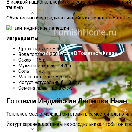
В каждой национальной кухне есть свой традиционный 
тандыр.
Обязательный ингредиент индийских лепешек – топлено
Маникюр С Идеальным Красным Лаком 
Ингредиенты:
Дрожжи сухие – 5 г;
Хребты Лосося В Томатном Кляре
Вода теплая – 250 мл;
Сахар – 15 г;
Мука пшеничная – 470 г;
Соль — 1 ч.л;
Масло топленое – 6 ст.л;
Йогурт натуральный – 3 ст.л;
Семена льна – по вкусу;
Готовим Индийские Лепешки Наан
Какие Растения Сажать Для Удачи, Любв
Топленое масло можно приготовить самостоятельно или 
Йогурт заранее достанем из холодильника, чтобы он пр