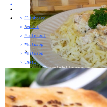
Flipboard
Reddit
Разбираемся, Какие Виды Проклятий С
Pinterest
Whatsapp
Whatsapp
Секреты Обворожительного Макияжа Гу
Email
Паста С Семгой В Сливочном Соусе