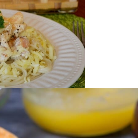
оседи Могут Применить К Вашему Дому
б