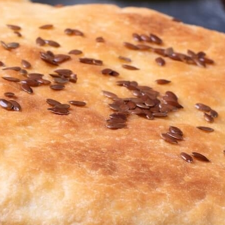
 Для Приготовления Чая Или Кофе
утом