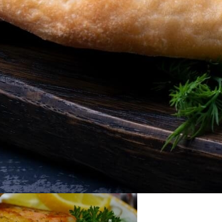
 Варки Риса
ми
дартных Идей Для Хранения Обуви