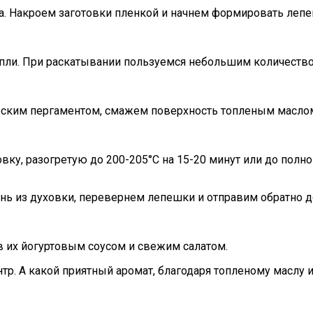
. Накроем заготовки пленкой и начнем формировать лепе
пли. При раскатывании пользуемся небольшим количеством
рским пергаментом, смажем поверхность топленым масло
у, разогретую до 200-205°C на 15-20 минут или до полно
ь из духовки, перевернем лепешки и отправим обратно до
в их йогуртовым соусом и свежим салатом.
р. А какой приятный аромат, благодаря топленому маслу и