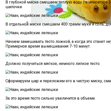
В глубокой миске смешаем теплую воду (температура 36
Стильный Маникюр В Клетку
шапочки.
В отдельной миске смешаем 400 грамм муки и соль, доб
Пирожки С Мясом «Поросята»
Начнем замешивать тесто ложкой, а когда это станет н
Примерное время вымешивания 7-10 минут.
Должно получиться мягкое, немного липкое тесто.
Сформируем шар и переложим его в чистую миску, смаза
За это время тесто сильно увеличится в объеме.