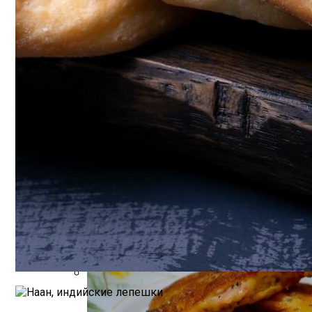
Как Повторно Использовать Воду После
Маникюр С Разноцветными Стрелочка
Необычная Пицца Из Слоеного Теста
Компактно, Красиво, Удобно: 7 Нестан