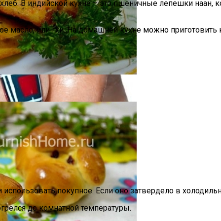
хлеб. В индийской кухне – это пшеничные лепешки наан, к
е масло, или гхи. На домашней кухне можно приготовить н
«баловница»
и И Богатства
использовать покупное. Если оно затвердело в холодильн
огрелся до комнатной температуры.