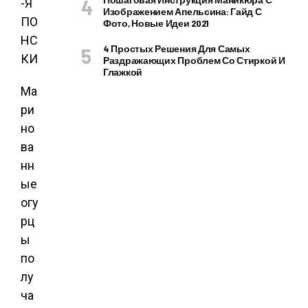
Изображением Апельсина: Гайд С
Фото, Новые Идеи 2021
4 Простых Решения Для Самых
Раздражающих Проблем Со Стиркой И
Глажкой
Ма
ри
но
ва
нн
ые
огу
рц
ы
по
лу
ча