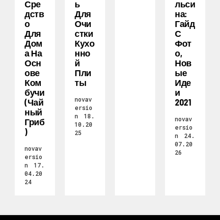
Сре
Ь
Льси
Дств
Для
На:
О
Очи
Гайд
Для
Стки
С
Дом
Кухо
Фот
А На
Нно
О,
Осн
Й
Нов
Ове
Пли
Ые
Ком
Ты
Иде
Бучи
И
novav
(чай
2021
ersio
Ный
n
18.
novav
Гриб
10.20
ersio
)
25
n
24.
07.20
novav
26
ersio
n
17.
04.20
24