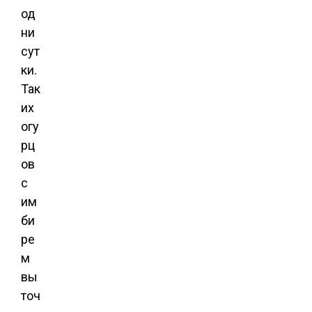
од
ни
сут
ки.
Так
их
огу
рц
ов
с
им
би
ре
м
вы
точ