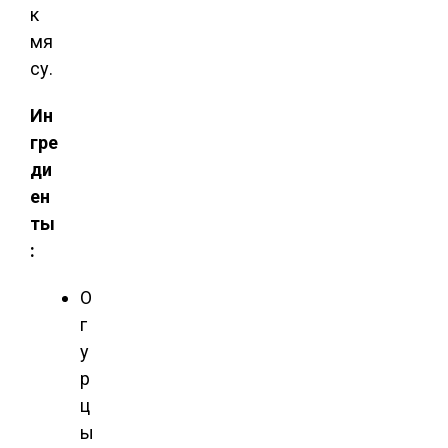
к
мя
су.
Ин
гре
ди
ен
ты
:
О
г
у
р
ц
ы