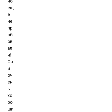
но
ещ
ё
не
пр
об
ов
ал
и!
Он
и
оч
ен
ь
хо
ро
ши