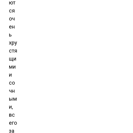
ют
ся
оч
ен
ь
хру
стя
щи
ми
и
со
чн
ым
и,
вс
его
за