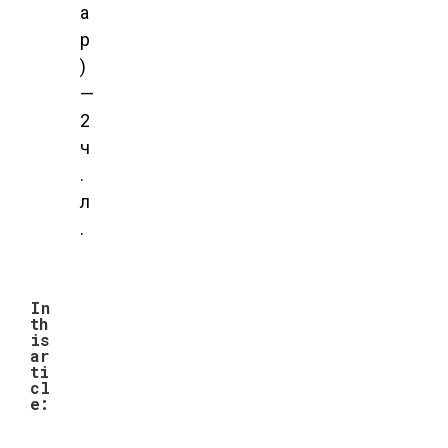
а
р
)
—
2
ч
.
л
.
In
th
is
ar
ti
cl
e: