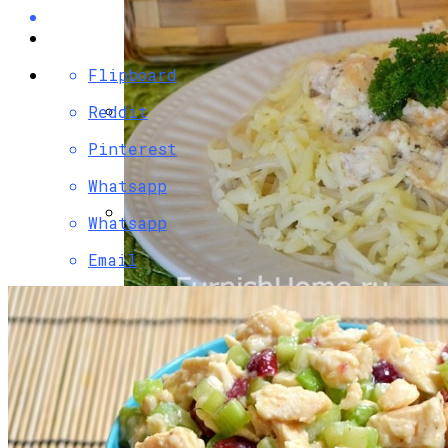
Flipboard
Reddit
Разбираемся, Какие Виды Проклятий
Pinterest
Соседи Могут Применить К Вашему
Whatsapp
Дому
Whatsapp
Маникюр С Разноцветными
Email
Стрелочками
Паста С Семгой В Сливочном Соусе