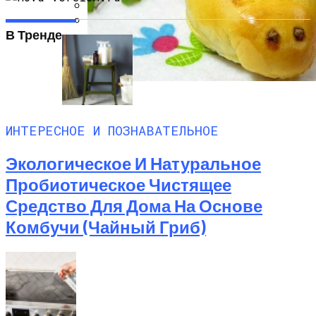
Какие Растения Сажать Для Удачи,
В Тренде
Любви И Богатства
Почему Нельзя Вырывать Седые
Волосы И Как Замаскировать Седину
Без Окрашивания
Пирожки С Мясом «Поросята»
ИНТЕРЕСНОЕ И ПОЗНАВАТЕЛЬНОЕ
Экологическое И Натуральное
Пробиотическое Чистящее
Средство Для Дома На Основе
Комбучи (чайный Гриб)