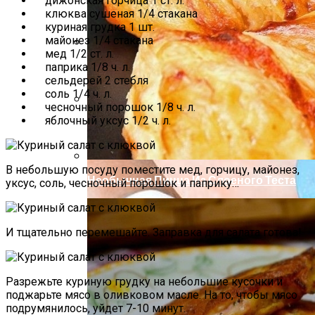
дижонская горчица 1 ст. л.
клюква сушеная 1/4 стакана
куриная грудка 1 шт.
майонез 1/4 стакана
мед 1/2 ст. л.
Как Повторно Использовать Воду
паприка 1/8 ч. л.
После Варки Риса
сельдерей 2 стебля
соль 1/4 ч. л.
чесночный порошок 1/8 ч. л.
яблочный уксус 1/2 ч. л.
Стильный Маникюр В Клетку
В небольшую посуду поместите мед, горчицу, майонез,
Необычная Пицца Из Слоеного Теста
уксус, соль, чесночный порошок и паприку…
И тщательно перемешайте. Заправка для салата готова!
Разрежьте куриную грудку на небольшие кусочки и
поджарьте мясо в оливковом масле. На то, чтобы мясо
подрумянилось, уйдет 7-10 минут.