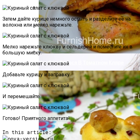
Компактно, Красиво, Удобно: 7
Затем дайте курице немного остыть и разделите ее на
Нестандартных Идей Для Хранения
волокна или мелко нарежьте.
Обуви
Маникюр «Достойная»
Мелко нарежьте клюкву и сельдерей и поместите их в
большую миску.
Хребты Лосося В Томатном Кляре
Добавьте курицу и заправку…
И перемешайте.
Готово! Приятного аппетита!
In this article: