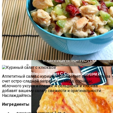
Почему Нельзя Повторно Кипятить
Воду Для Приготовления Чая Или Кофе
Маникюр С Идеальным Красным
Лаком «баловница»
Мясной Рулет С Соевым Соусом И
Аппетитный салат с курицей приобретает пикантность за
Кунжутом
счет остро-сладкой заправки из меда, горчицы,
яблочного уксуса и специй. А сельдерей и клюква
добавят вашему салату свежести и оригинальности.
Наслаждайтесь!
Ингредиенты