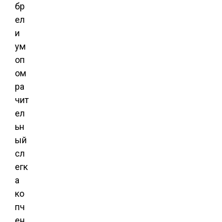
бр
ел
и
ум
оп
ом
ра
чит
ел
ьн
ый
сл
егк
а
ко
пч
ен