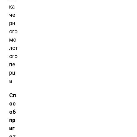
ка
че
рн
ого
мо
лот
ого
пе
рц
а
Сп
ос
об
пр
иг
от