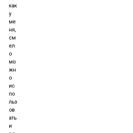
как
у
ме
ня,
см
ел
о
мо
жн
о
ис
по
льз
ов
ать
и