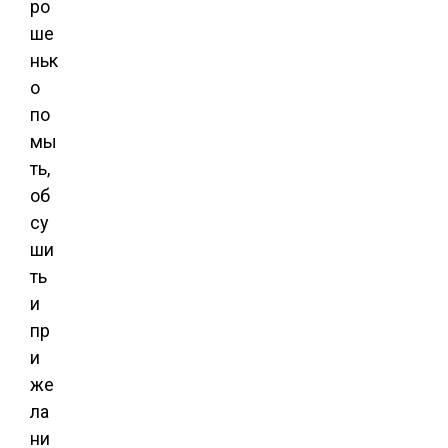
ро
ше
ньк
о
по
мы
ть,
об
су
ши
ть
и
пр
и
же
ла
ни