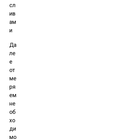
Да
ле
е
от
ме
ря
ем
не
об
хо
ди
мо