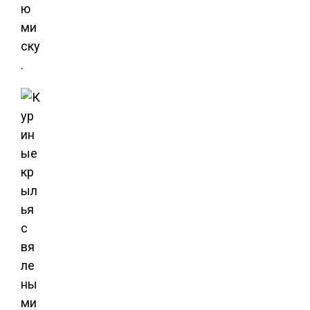
ю
ми
ску
.