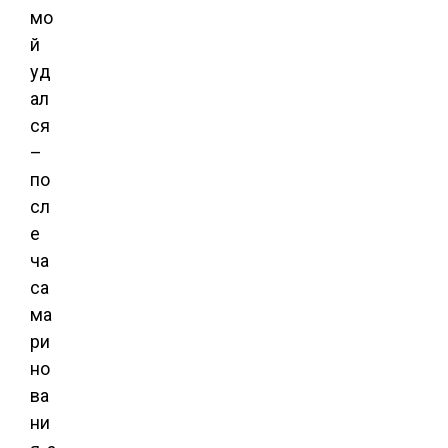
мо
й
уд
ал
ся
–
по
сл
е
ча
са
ма
ри
но
ва
ни