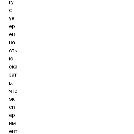
гу
с
ув
ер
ен
но
сть
ю
ска
зат
ь,
что
эк
сп
ер
им
ент