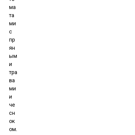
ма
та
ми
с
пр
ян
ым
и
тра
ва
ми
и
че
сн
ок
ом.