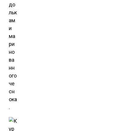
до
льк
ам
и
ма
ри
но
ва
нн
ого
че
сн
ока
.