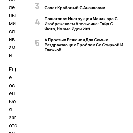
Салат Крабовый С Ананасами
Пошаговая Инструкция Маникюра С
Изображением Апельсина: Гайд С
Фото, Новые Идеи 2021
4 Простых Решения Для Самых
Раздражающих Проблем Со Стиркой И
Глажкой
Ещ
е
ос
ен
ью
я
заг
ото