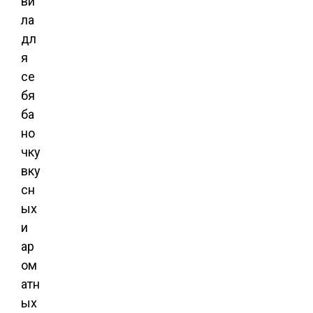
ви
ла
дл
я
се
бя
ба
но
чку
вку
сн
ых
и
ар
ом
атн
ых