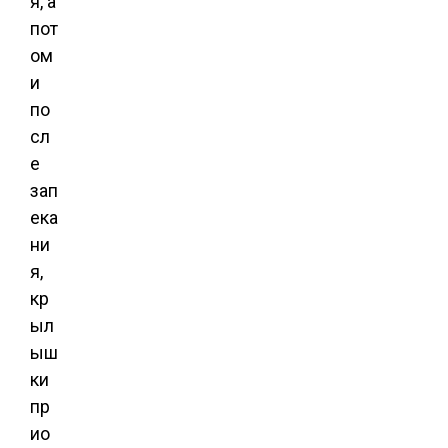
я, а
пот
ом
и
по
сл
е
зап
ека
ни
я,
кр
ыл
ыш
ки
пр
ио