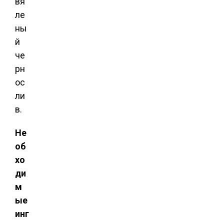
вя
ле
ны
й
че
рн
ос
ли
в.
Не
об
хо
ди
м
ые
инг