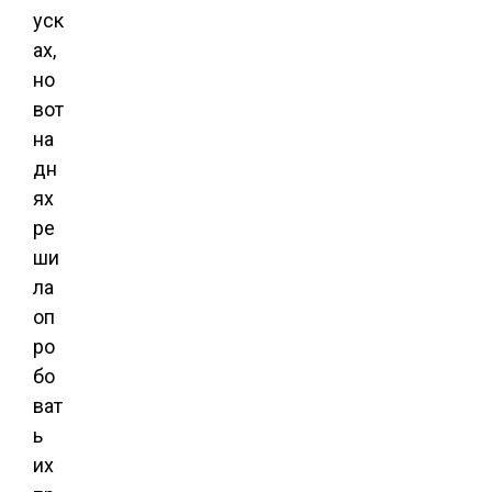
уск
ах,
но
вот
на
дн
ях
ре
ши
ла
оп
ро
бо
ват
ь
их