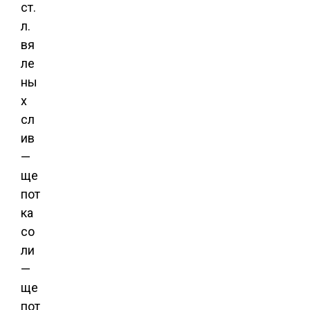
ст.
л.
вя
ле
ны
х
сл
ив
—
ще
пот
ка
со
ли
—
ще
пот