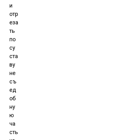
и
отр
еза
ть
по
су
ста
ву
не
съ
ед
об
ну
ю
ча
сть