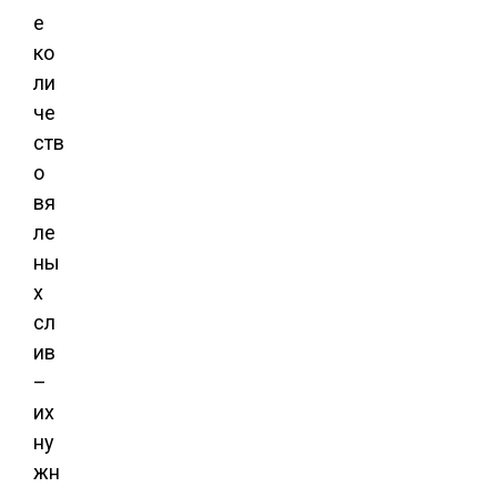
е
ко
ли
че
ств
о
вя
ле
ны
х
сл
ив
–
их
ну
жн