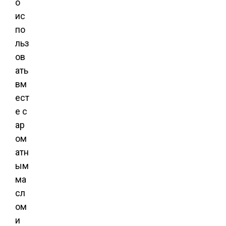
о
ис
по
льз
ов
ать
вм
ест
е с
ар
ом
атн
ым
ма
сл
ом
и