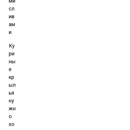
Ку
ри
ны
е
кр
ыл
ья
ну
жн
о
хо