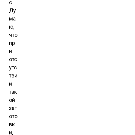
с!
Ду
ма
ю,
что
пр
и
отс
утс
тви
и
так
ой
заг
ото
вк
и,