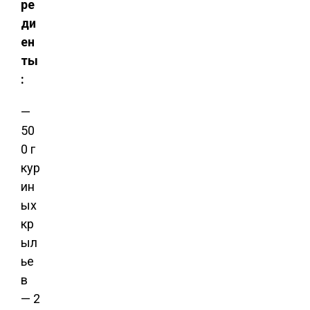
ре
ди
ен
ты
:
—
50
0 г
кур
ин
ых
кр
ыл
ье
в
— 2