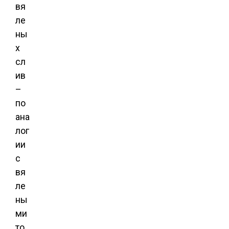
вя
ле
ны
х
сл
ив
–
по
ана
лог
ии
с
вя
ле
ны
ми
то