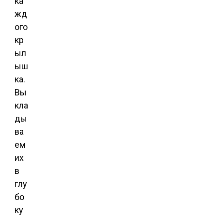
ка
жд
ого
кр
ыл
ыш
ка.
Вы
кла
ды
ва
ем
их
в
глу
бо
ку