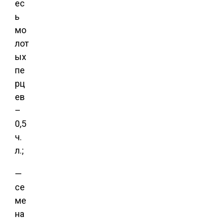
ес
ь
мо
лот
ых
пе
рц
ев
–
0,5
ч.
л.;
—
се
ме
на