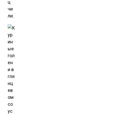
ц
чи
ли.