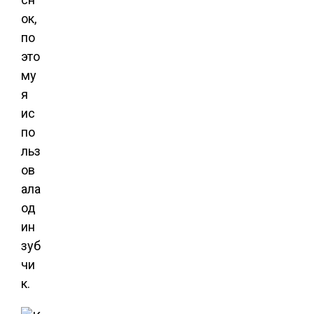
ок,
по
это
му
я
ис
по
льз
ов
ала
од
ин
зуб
чи
к.