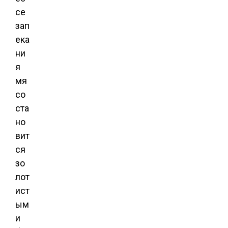
се
зап
ека
ни
я
мя
со
ста
но
вит
ся
зо
лот
ист
ым
и