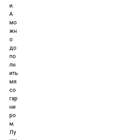
и.
А
мо
жн
о
до
по
лн
ить
мя
со
гар
ни
ро
м.
Лу