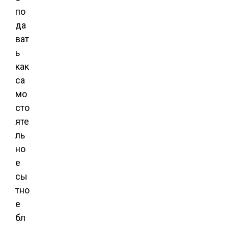
по
да
ват
ь
как
са
мо
сто
яте
ль
но
е
сы
тно
е
бл