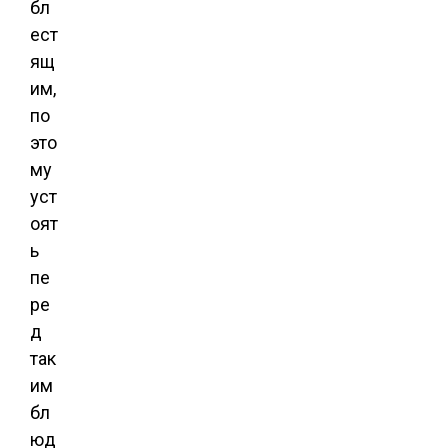
бл
ест
ящ
им,
по
это
му
уст
оят
ь
пе
ре
д
так
им
бл
юд