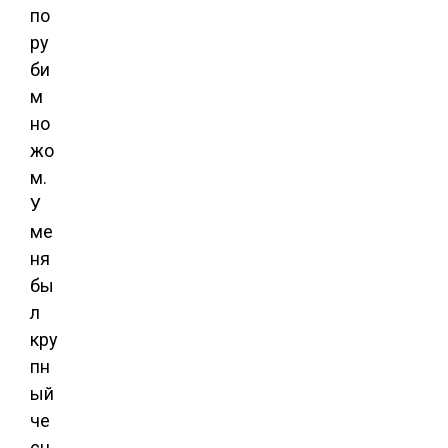
по
ру
би
м
но
жо
м.
У
ме
ня
бы
л
кру
пн
ый
че
сн