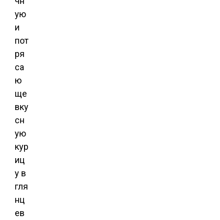
чн
ую
и
пот
ря
са
ю
ще
вку
сн
ую
кур
иц
у в
гля
нц
ев