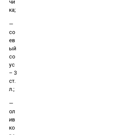
чи
ка;
—
со
ев
ый
со
ус
– 3
ст.
л.;
—
ол
ив
ко