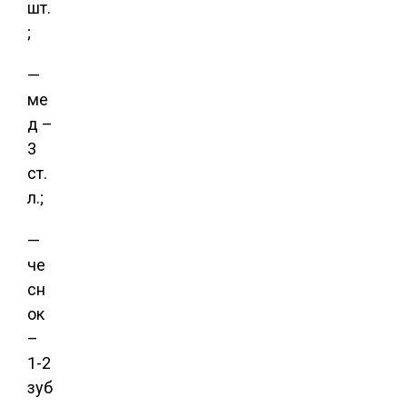
шт.
;
—
ме
д –
3
ст.
л.;
—
че
сн
ок
–
1-2
зуб