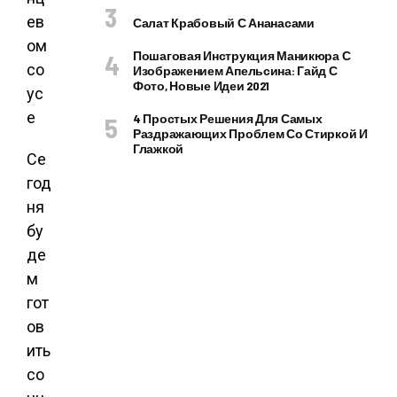
Салат Крабовый С Ананасами
Пошаговая Инструкция Маникюра С
Изображением Апельсина: Гайд С
Фото, Новые Идеи 2021
4 Простых Решения Для Самых
Раздражающих Проблем Со Стиркой И
Глажкой
Се
год
ня
бу
де
м
гот
ов
ить
со