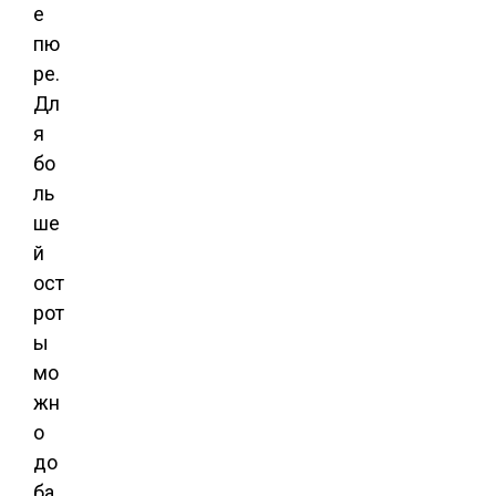
е
пю
ре.
Дл
я
бо
ль
ше
й
ост
рот
ы
мо
жн
о
до
ба