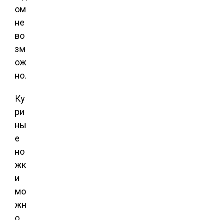
ом
не
во
зм
ож
но.
Ку
ри
ны
е
но
жк
и
мо
жн
о