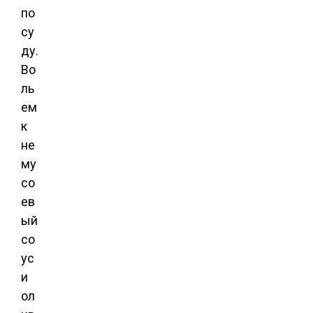
по
су
ду.
Во
ль
ем
к
не
му
со
ев
ый
со
ус
и
ол