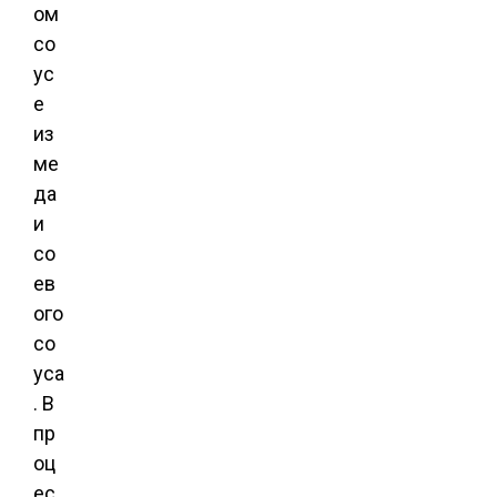
ом
со
ус
е
из
ме
да
и
со
ев
ого
со
уса
. В
пр
оц
ес