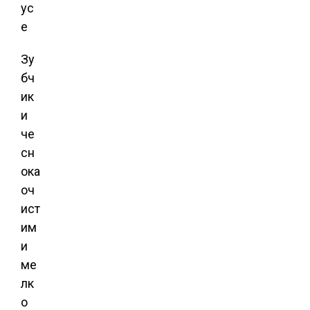
Зу
бч
ик
и
че
сн
ока
оч
ист
им
и
ме
лк
о