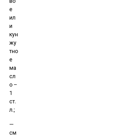
во
е
ил
и
кун
жу
тно
е
ма
сл
о –
1
ст.
л.;
—
см