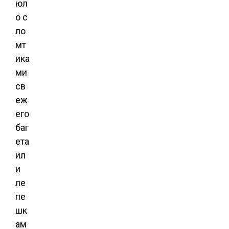
юл
о с
ло
мт
ика
ми
св
еж
его
баг
ета
ил
и
ле
пе
шк
ам