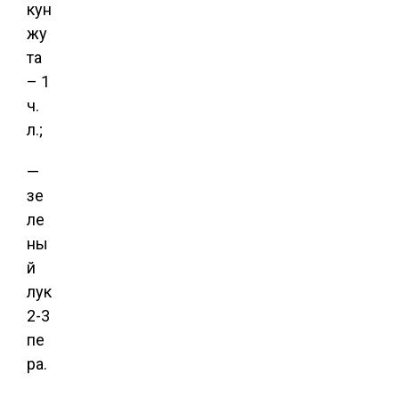
кун
жу
та
– 1
ч.
л.;
—
зе
ле
ны
й
лук
2-3
пе
ра.