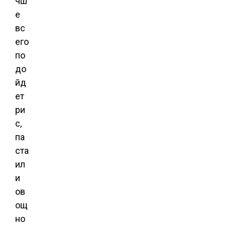
чш
е
вс
его
по
до
йд
ет
ри
с,
па
ста
ил
и
ов
ощ
но