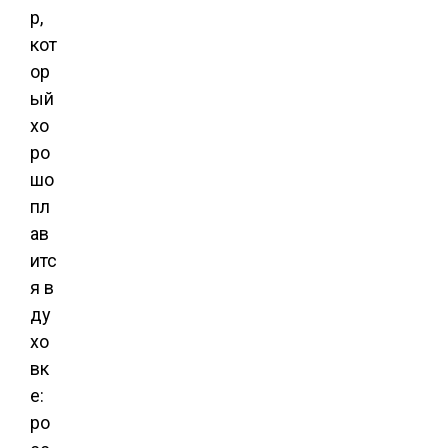
р,
кот
ор
ый
хо
ро
шо
пл
ав
итс
я в
ду
хо
вк
е:
ро