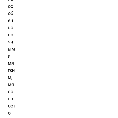
ос
об
ен
но
со
чн
ым
и
мя
гки
м,
мя
со
пр
ост
о