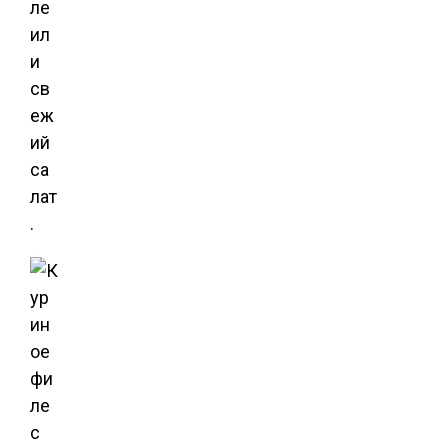
ле
ил
и
св
еж
ий
са
лат
.