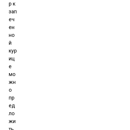
р к
зап
еч
ен
но
й
кур
иц
е
мо
жн
о
пр
ед
ло
жи
ть