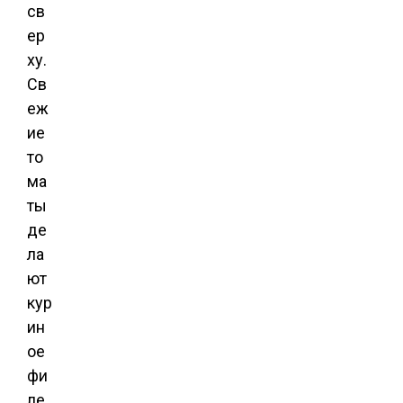
св
ер
ху.
Св
еж
ие
то
ма
ты
де
ла
ют
кур
ин
ое
фи
ле