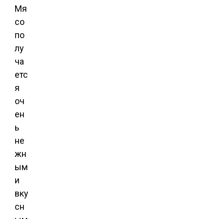
Мя
со
по
лу
ча
етс
я
оч
ен
ь
не
жн
ым
и
вку
сн