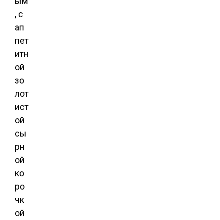
ым
, с
ап
пет
итн
ой
зо
лот
ист
ой
сы
рн
ой
ко
ро
чк
ой