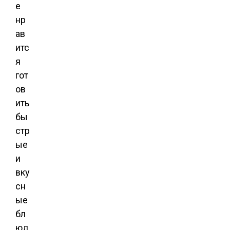
е
нр
ав
итс
я
гот
ов
ить
бы
стр
ые
и
вку
сн
ые
бл
юд