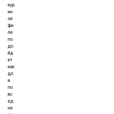
кур
ин
ое
фи
ле
по
до
йд
ет
как
дл
я
по
вс
ед
не