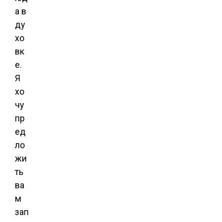
а в
ду
хо
вк
е.
Я
хо
чу
пр
ед
ло
жи
ть
ва
м
зап