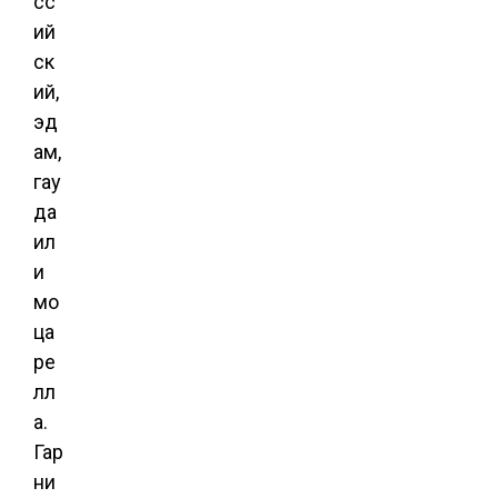
сс
ий
ск
ий,
эд
ам,
гау
да
ил
и
мо
ца
ре
лл
а.
Гар
ни