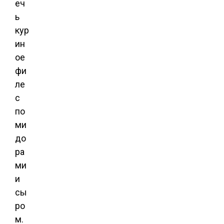
еч
ь
кур
ин
ое
фи
ле
с
по
ми
до
ра
ми
и
сы
ро
м.