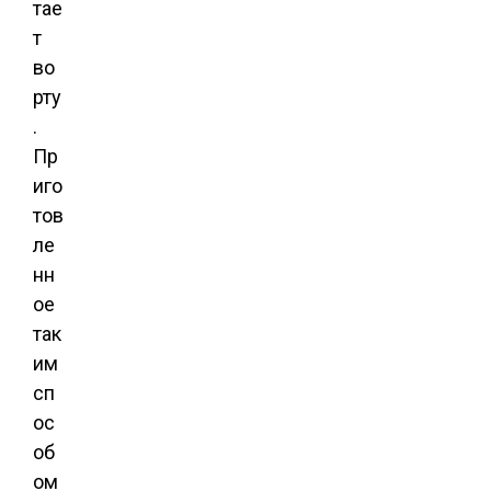
тае
т
во
рту
.
Пр
иго
тов
ле
нн
ое
так
им
сп
ос
об
ом