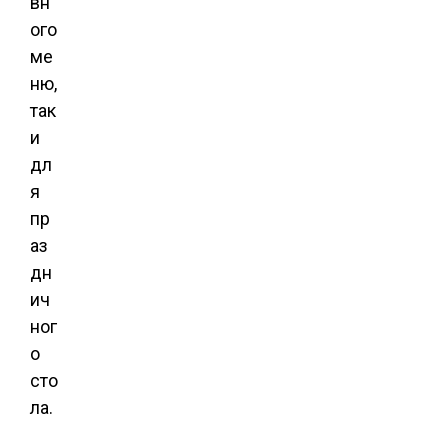
вн
ого
ме
ню,
так
и
дл
я
пр
аз
дн
ич
ног
о
сто
ла.