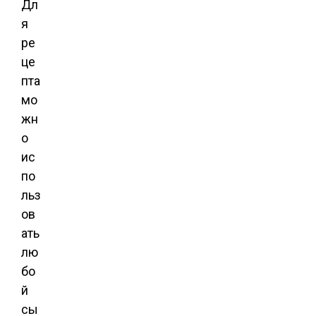
Дл
я
ре
це
пта
мо
жн
о
ис
по
льз
ов
ать
лю
бо
й
сы