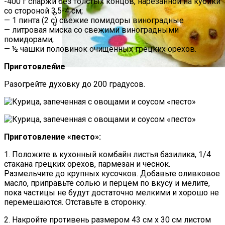
-400 г спаржи без толстых концов, нарезанной на кубики
со стороной 3,5-4 см;
— 1 пинта (2 с) свежие помидоры виноградные
— литровая миска со свежими виноградными
Какие Растения Сажать Для Удачи,
помидорами;
Любви И Богатства
Маникюр «Достойная»
— ½ чашки половинок очищенных грецких орехов.
Приготовление
Пирожки С Мясом «Поросята»
Разогрейте духовку до 200 градусов.
Приготовление «песто»:
1. Положите в кухонный комбайн листья базилика, 1/4
стакана грецких орехов, пармезан и чеснок.
Размельчите до крупных кусочков. Добавьте оливковое
масло, приправьте солью и перцем по вкусу и мелите,
пока частицы не будут достаточно мелкими и хорошо не
перемешаются. Отставьте в сторонку.
2. Накройте противень размером 43 см х 30 см листом