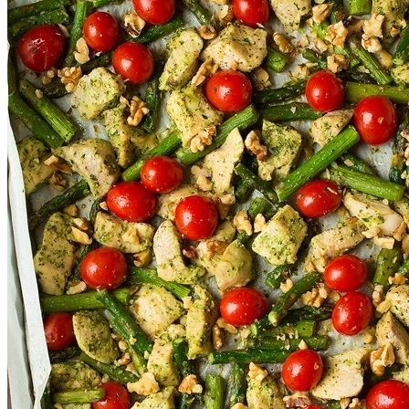
Почему Нельзя Повторно Кипятить
Воду Для Приготовления Чая Или Кофе
Маникюр С Разноцветными
Стрелочками
Мясной Рулет С Соевым Соусом И
Кунжутом