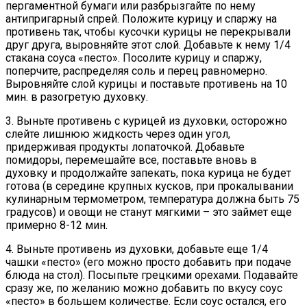
пергаментной бумаги или разбрызгайте по нему
антипригарный спрей. Положите курицу и спаржу на
противень так, чтобы кусочки курицы не перекрывали
друг друга, выровняйте этот слой. Добавьте к нему 1/4
стакана соуса «песто». Посолите курицу и спаржу,
поперчите, распределяя соль и перец равномерно.
Выровняйте слой курицы и поставьте противень на 10
мин. в разогретую духовку.
3. Выньте противень с курицей из духовки, осторожно
слейте лишнюю жидкость через один угол,
придерживая продукты лопаточкой. Добавьте
помидоры, перемешайте все, поставьте вновь в
духовку и продолжайте запекать, пока курица не будет
готова (в середине крупных кусков, при прокалывании
кулинарным термометром, температура должна быть 75
градусов) и овощи не станут мягкими – это займет еще
примерно 8-12 мин.
4. Выньте противень из духовки, добавьте еще 1/4
чашки «песто» (его можно просто добавить при подаче
блюда на стол). Посыпьте грецкими орехами. Подавайте
сразу же, по желанию можно добавить по вкусу соус
«песто» в большем количестве. Если соус остался, его