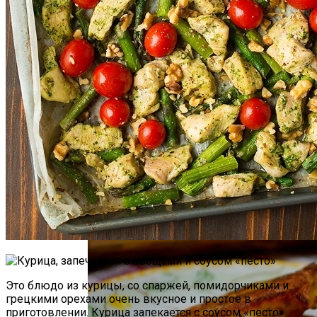
Как Повторно Использовать Воду
После Варки Риса
Маникюр С Идеальным Красным
Лаком «баловница»
Необычная Пицца Из Слоеного Теста
Это блюдо из курицы, со спаржей, помидорчиками и
грецкими орехами очень вкусное и простое в
приготовлении. Курица запекается с соусом «песто»