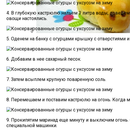
Психологи Назвали 9 Признаков Того, Ч
4. В глубокую кастрюлю нальем 3 литра воды, доведем 
овощи настоялись.
5. Оденем на банку с огурцами крышку с отверстиями и
Пирожки С Мясом «Поросята»
6. Добавим в нее сахарный песок.
7. Затем всыплем крупную поваренную соль.
8. Перемешаем и поставим кастрюлю на огонь. Когда м
9. Прокипятим маринад еще минуту и выключим огонь.
специальной машинки.