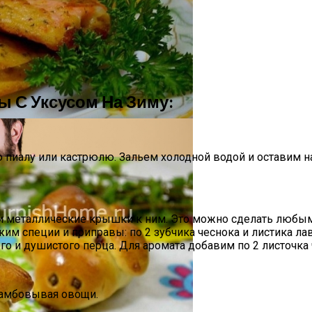
 И Как Замаскировать Седину Без Окрашивания
 С Уксусом На Зиму:
пиалу или кастрюлю. Зальем холодной водой и оставим на
и металлические крышки к ним. Это можно сделать любым 
м специи и приправы: по 2 зубчика чеснока и листика лав
ного и душистого перца. Для аромата добавим по 2 листочк
и И Богатства
рамбовывая овощи.