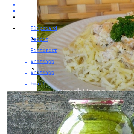
Flipboard
Reddit
Разбираемся, Какие Виды Проклятий С
Pinterest
Whatsapp
Whatsapp
Маникюр С Идеальным Красным Лаком 
Email
Паста С Семгой В Сливочном Соусе