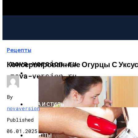
Рецепты
nova-version.ru
Консервированные Огурцы С Уксус
ИНТЕРЕСНОЕ И ПОЗНАВАТЕЛЬНОЕ
nova-version.ru
By
МОДА И СТИЛЬ
novaversion
Published
06.01.2025
РЕЦЕПТЫ