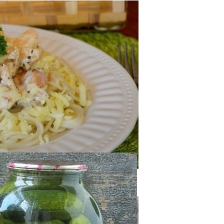
оседи Могут Применить К Вашему Дому
«баловница»