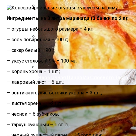
Как Повторно Использовать Воду После
Ингредиенты на 3 литра маринада (3 банки по 2 л):
— огурцы небольшого размера – 4 кг;
— соль поваренная – 100 г;
Маникюр «Достойная»
— сахар белый – 90 г;
— уксус столовый 9% – 100 мл;
— корень хрена – 1 шт.;
Необычная Пицца Из Слоеного Теста
— лавровый лист – 6 шт.;
— зонтики и сухие веточки укропа – 3 шт.;
— листья хрена – 1-2 шт.;
— чеснок – 6 зубчиков;
— тархун сушеный – 1 ст. л.;
Компактно, Красиво, Удобно: 7 Нестан
— черный душистый перец – 15 горошин;