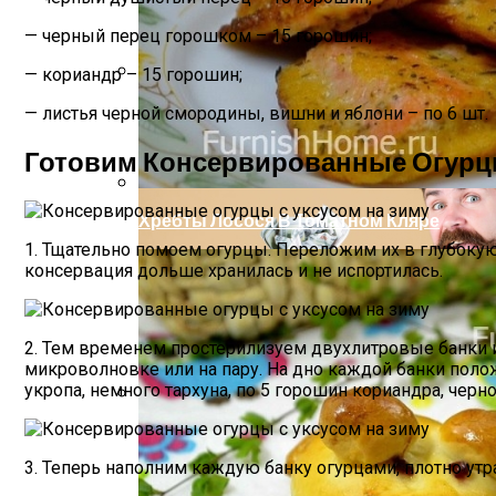
— черный перец горошком – 15 горошин;
— кориандр – 15 горошин;
Почему Нельзя Вырывать Седые Волосы
— листья черной смородины, вишни и яблони – по 6 шт.
Готовим Консервированные Огурцы
Хребты Лосося В Томатном Кляре
1. Тщательно помоем огурцы. Переложим их в глубокую 
консервация дольше хранилась и не испортилась.
2. Тем временем простерилизуем двухлитровые банки 
микроволновке или на пару. На дно каждой банки положи
укропа, немного тархуна, по 5 горошин кориандра, чер
Какие Растения Сажать Для Удачи, Любв
3. Теперь наполним каждую банку огурцами, плотно ут