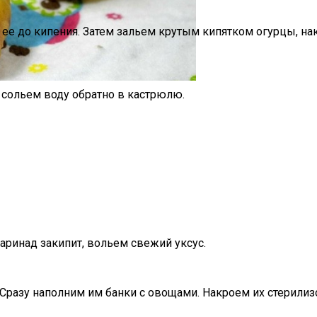
то Вы Никогда Не Разбогатеете
ее до кипения. Затем зальем крутым кипятком огурцы, на
 сольем воду обратно в кастрюлю.
аринад закипит, вольем свежий уксус.
 Сразу наполним им банки с овощами. Накроем их стери