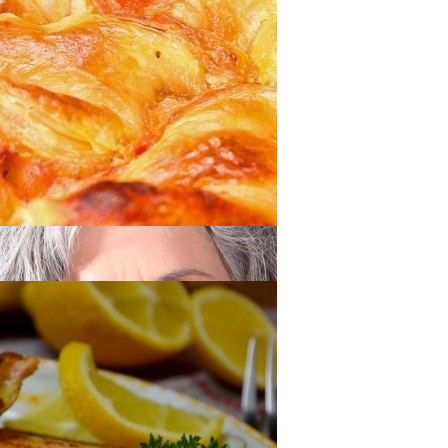
 Варки Риса
дартных Идей Для Хранения Обуви