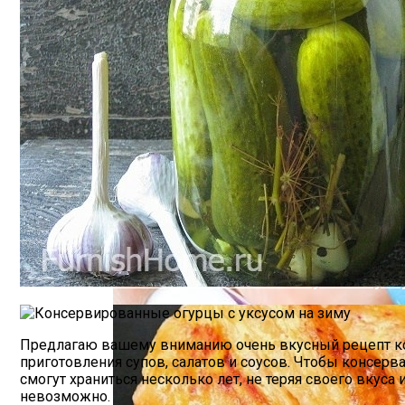
Почему Нельзя Повторно Кипятить Воду
Стильный Маникюр В Клетку
Мясной Рулет С Соевым Соусом И Кунж
Предлагаю вашему вниманию очень вкусный рецепт кон
приготовления супов, салатов и соусов. Чтобы консер
смогут храниться несколько лет, не теряя своего вкуса 
невозможно.