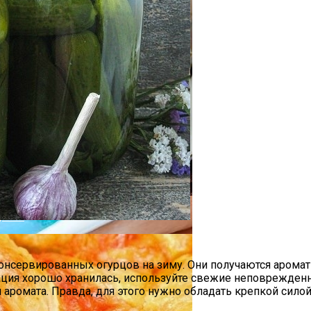
 Для Приготовления Чая Или Кофе
утом
сервированных огурцов на зиму. Они получаются аромат
вация хорошо хранилась, используйте свежие неповрежденн
и аромата. Правда, для этого нужно обладать крепкой силой