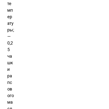
те
мп
ер
ату
ры;
—
0,2
5
ча
шк
и
ра
пс
ов
ого
ма
сл