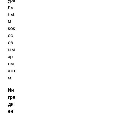
ура
ль
ны
м
кок
ос
ов
ым
ар
ом
ато
м.
Ин
гре
ди
ен