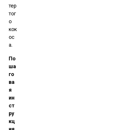
тер
тог
о
кок
ос
а.
По
ша
го
ва
я
ин
ст
ру
кц
ия