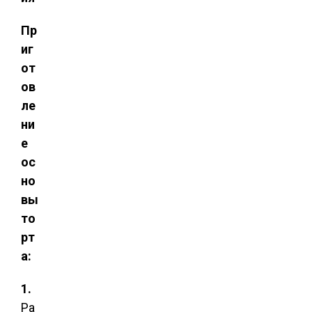
Пр
иг
от
ов
ле
ни
е
ос
но
вы
то
рт
а:
1.
Ра