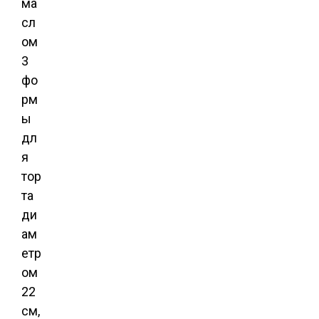
ма
сл
ом
3
фо
рм
ы
дл
я
тор
та
ди
ам
етр
ом
22
см,