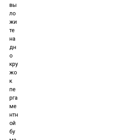
вы
ло
жи
те
на
дн
о
кру
жо
к
пе
рга
ме
нтн
ой
бу
ма