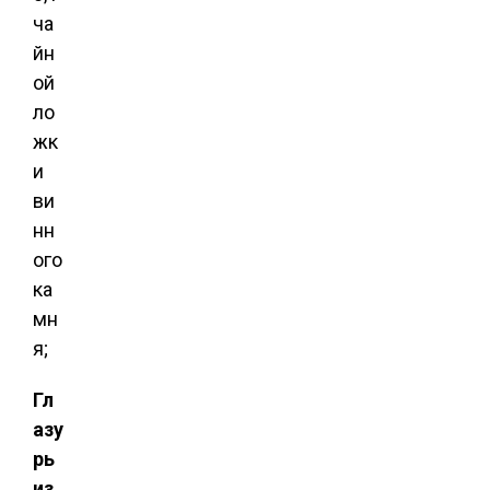
ча
йн
ой
ло
жк
и
ви
нн
ого
ка
мн
я;
Гл
азу
рь
из