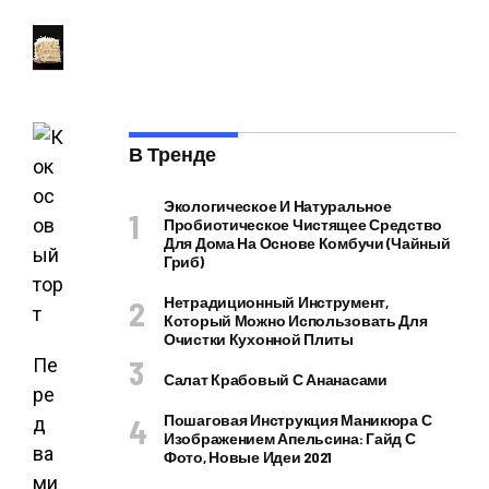
В Тренде
Экологическое И Натуральное
Пробиотическое Чистящее Средство
Для Дома На Основе Комбучи (чайный
Гриб)
Нетрадиционный Инструмент,
Который Можно Использовать Для
Очистки Кухонной Плиты
Пе
Салат Крабовый С Ананасами
ре
Пошаговая Инструкция Маникюра С
д
Изображением Апельсина: Гайд С
ва
Фото, Новые Идеи 2021
ми