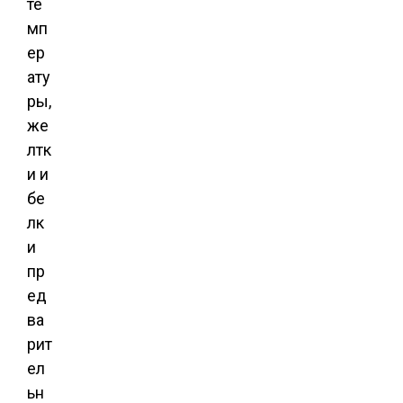
те
мп
ер
ату
ры,
же
лтк
и и
бе
лк
и
пр
ед
ва
рит
ел
ьн