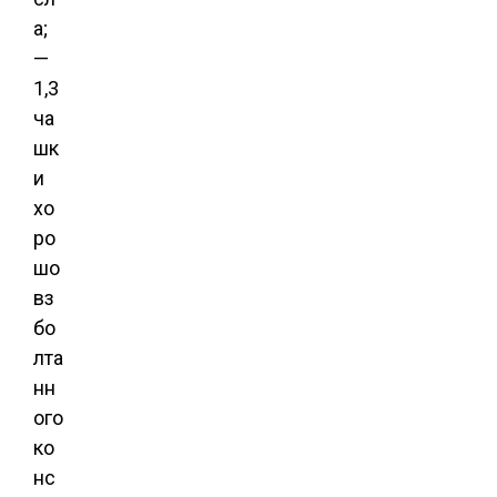
а;
—
1,3
ча
шк
и
хо
ро
шо
вз
бо
лта
нн
ого
ко
нс