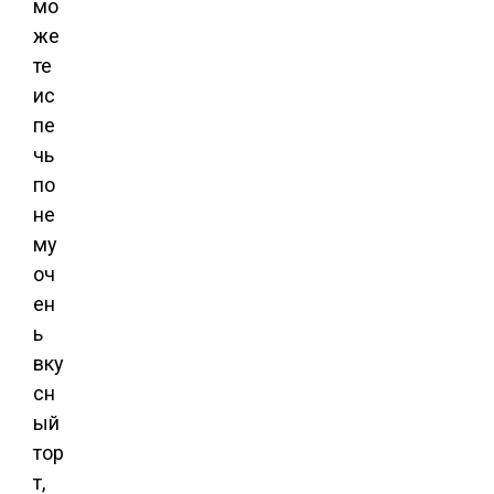
мо
же
те
ис
пе
чь
по
не
му
оч
ен
ь
вку
сн
ый
тор
т,