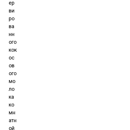
ер
ви
ро
ва
нн
ого
кок
ос
ов
ого
мо
ло
ка
ко
мн
атн
ой