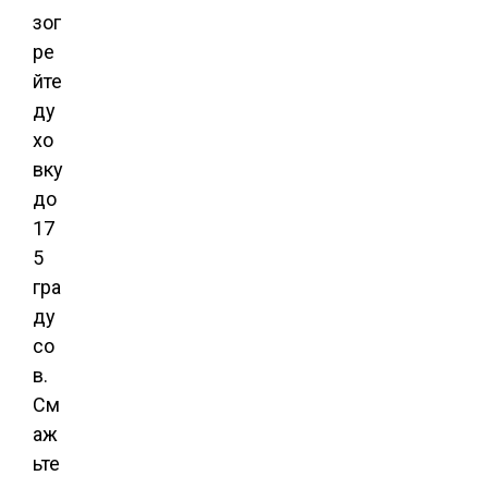
зог
ре
йте
ду
хо
вку
до
17
5
гра
ду
со
в.
См
аж
ьте