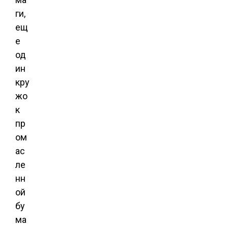
ги,
ещ
е
од
ин
кру
жо
к
пр
ом
ас
ле
нн
ой
бу
ма