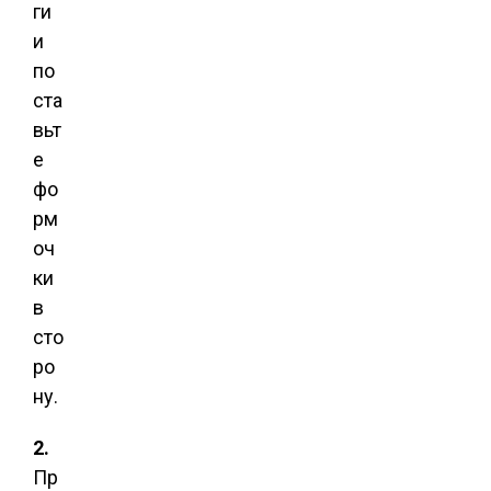
ги
и
по
ста
вьт
е
фо
рм
оч
ки
в
сто
ро
ну.
2.
Пр