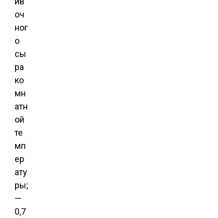
ив
оч
ног
о
сы
ра
ко
мн
атн
ой
те
мп
ер
ату
ры;
—
0,7