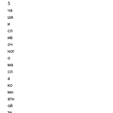
5
ча
шк
и
сл
ив
оч
ног
о
ма
сл
а
ко
мн
атн
ой
те