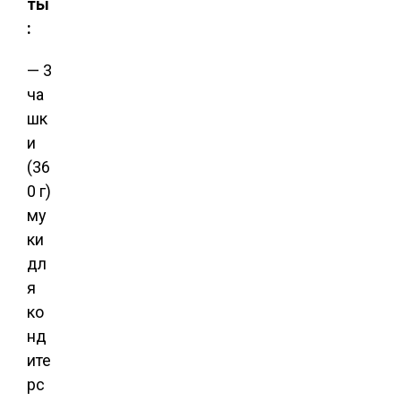
ты
:
— 3
ча
шк
и
(36
0 г)
му
ки
дл
я
ко
нд
ите
рс