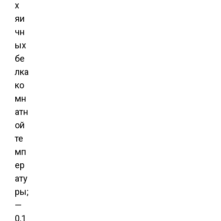
х
яи
чн
ых
бе
лка
ко
мн
атн
ой
те
мп
ер
ату
ры;
—
0,1