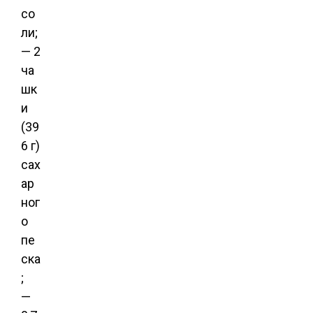
со
ли;
— 2
ча
шк
и
(39
6 г)
сах
ар
ног
о
пе
ска
;
—