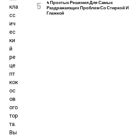
4 Простых Решения Для Самых
кла
Раздражающих Проблем Со Стиркой И
Глажкой
сс
ич
ес
ки
й
ре
це
пт
кок
ос
ов
ого
тор
та.
Вы