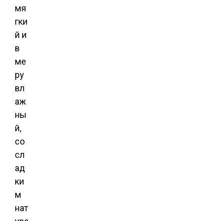
мя
гки
й и
в
ме
ру
вл
аж
ны
й,
со
сл
ад
ки
м
нат