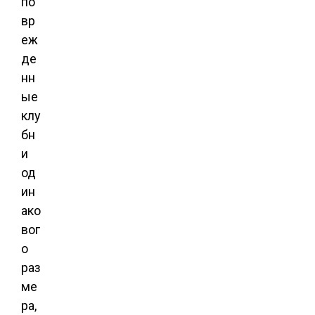
по
вр
еж
де
нн
ые
клу
бн
и
од
ин
ако
вог
о
раз
ме
ра,