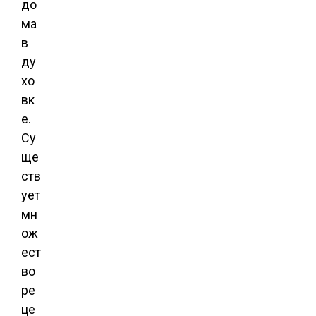
до
ма
в
ду
хо
вк
е.
Су
ще
ств
ует
мн
ож
ест
во
ре
це