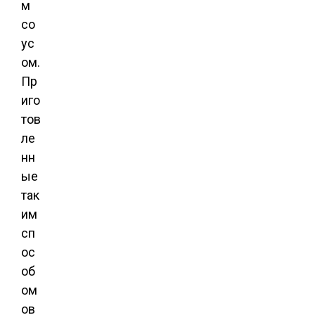
м
со
ус
ом.
Пр
иго
тов
ле
нн
ые
так
им
сп
ос
об
ом
ов