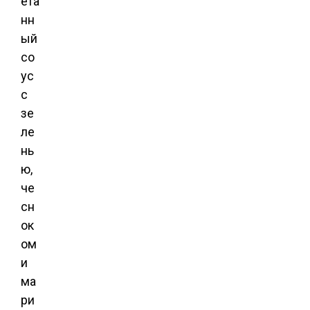
ета
нн
ый
со
ус
с
зе
ле
нь
ю,
че
сн
ок
ом
и
ма
ри