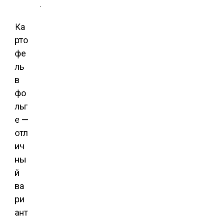
.
Ка
рто
фе
ль
в
фо
льг
е —
отл
ич
ны
й
ва
ри
ант