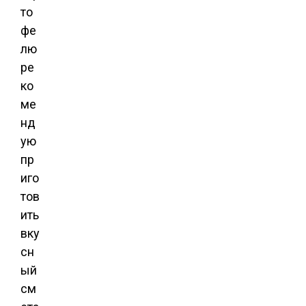
то
фе
лю
ре
ко
ме
нд
ую
пр
иго
тов
ить
вку
сн
ый
см