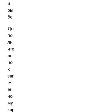
и
ры
бе.
До
по
лн
ите
ль
но
к
зап
еч
ен
но
му
кар