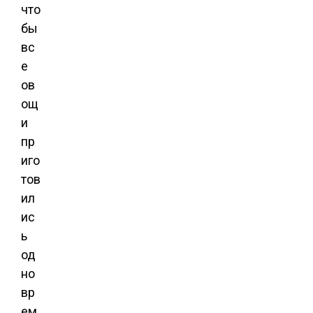
что
бы
вс
е
ов
ощ
и
пр
иго
тов
ил
ис
ь
од
но
вр
ем