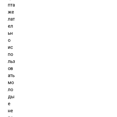
пта
же
лат
ел
ьн
о
ис
по
льз
ов
ать
мо
ло
ды
е
не