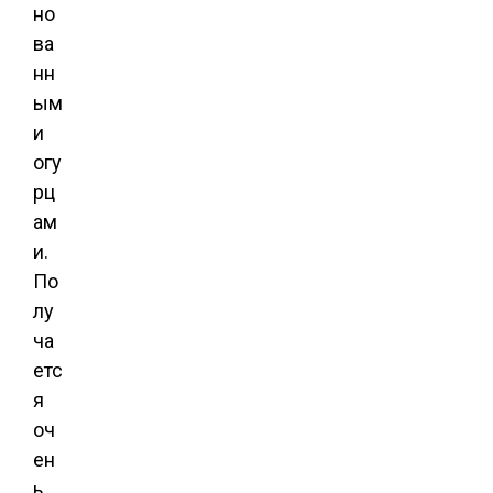
но
ва
нн
ым
и
огу
рц
ам
и.
По
лу
ча
етс
я
оч
ен
ь