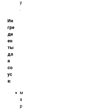
у
.
Ин
гре
ди
ен
ты
дл
я
со
ус
а:
м
а
р