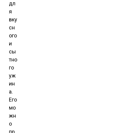
дл
я
вку
сн
ого
и
сы
тно
го
уж
ин
а.
Его
мо
жн
о
пр