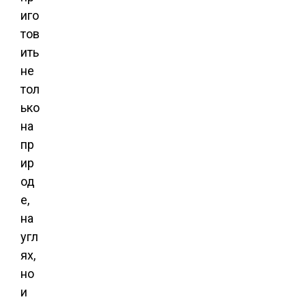
иго
тов
ить
не
тол
ько
на
пр
ир
од
е,
на
угл
ях,
но
и