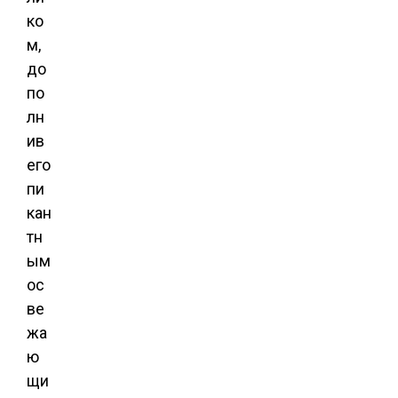
ко
м,
до
по
лн
ив
его
пи
кан
тн
ым
ос
ве
жа
ю
щи