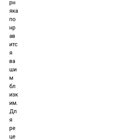
рн
яка
по
нр
ав
итс
я
ва
ши
м
бл
изк
им.
Дл
я
ре
це