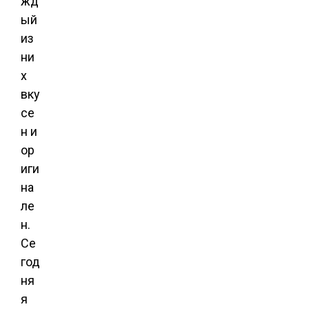
жд
ый
из
ни
х
вку
се
н и
ор
иги
на
ле
н.
Се
год
ня
я