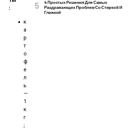
4 Простых Решения Для Самых
:
Раздражающих Проблем Со Стиркой И
Глажкой
к
а
р
т
о
ф
е
л
ь
—
1
к
г
;