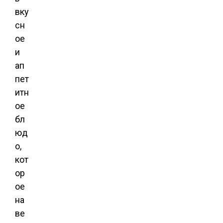
вку
сн
ое
и
ап
пет
итн
ое
бл
юд
о,
кот
ор
ое
на
ве