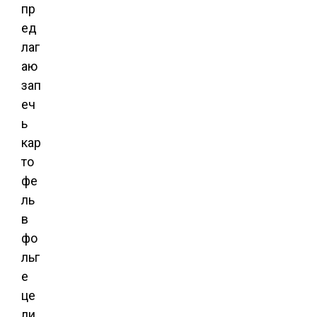
пр
ед
лаг
аю
зап
еч
ь
кар
то
фе
ль
в
фо
льг
е
це
ли