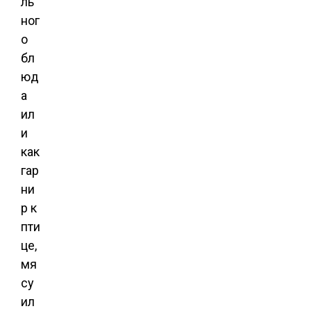
ль
ног
о
бл
юд
а
ил
и
как
гар
ни
р к
пти
це,
мя
су
ил