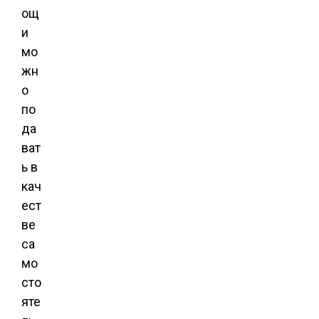
ощ
и
мо
жн
о
по
да
ват
ь в
кач
ест
ве
са
мо
сто
яте