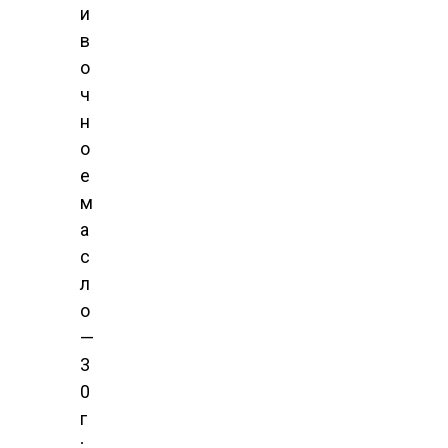
и
в
о
ч
н
о
е
м
а
с
л
о
—
3
0
г
;