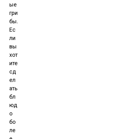
ые
гри
бы.
Ес
ли
вы
хот
ите
сд
ел
ать
бл
юд
о
бо
ле
е