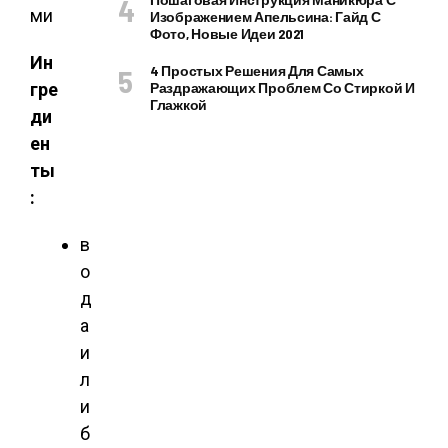
Изображением Апельсина: Гайд С
Фото, Новые Идеи 2021
Ин
4 Простых Решения Для Самых
гре
Раздражающих Проблем Со Стиркой И
Глажкой
ди
ен
ты
:
в
о
д
а
и
л
и
б