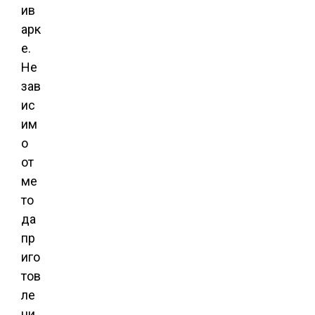
ив
арк
е.
Не
зав
ис
им
о
от
ме
то
да
пр
иго
тов
ле
ни