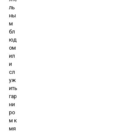
ль
ны
м
бл
юд
ом
ил
и
сл
уж
ить
гар
ни
ро
м к
мя