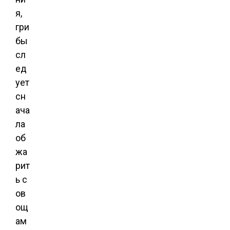
я,
гри
бы
сл
ед
ует
сн
ача
ла
об
жа
рит
ь с
ов
ощ
ам