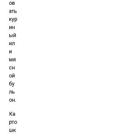
ов
ать
кур
ин
ый
ил
и
мя
сн
ой
бу
ль
он.
Ка
рто
шк