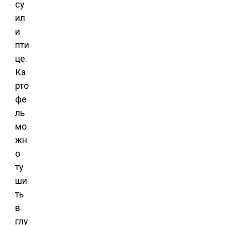
су
ил
и
пти
це.
Ка
рто
фе
ль
мо
жн
о
ту
ши
ть
в
глу