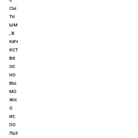
сы
тн
ым
, в
кач
ест
ве
ос
но
вы
мо
жн
о
ис
по
льз