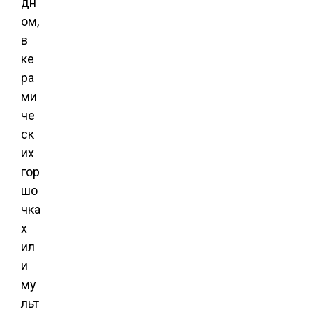
дн
ом,
в
ке
ра
ми
че
ск
их
гор
шо
чка
х
ил
и
му
льт