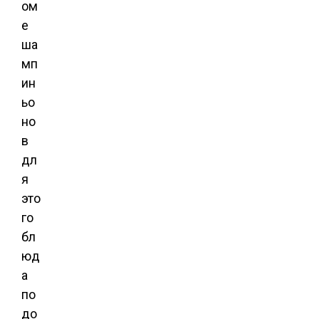
ом
е
ша
мп
ин
ьо
но
в
дл
я
это
го
бл
юд
а
по
до