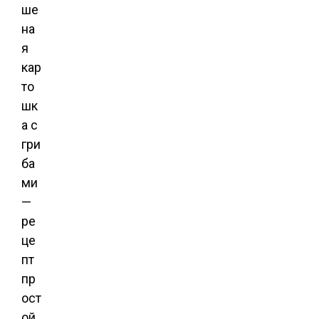
ше
на
я
кар
то
шк
а с
гри
ба
ми
—
ре
це
пт
пр
ост
ой,