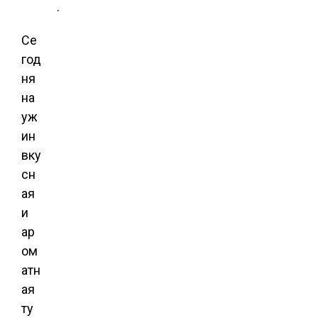
.
Се
год
ня
на
уж
ин
вку
сн
ая
и
ар
ом
атн
ая
ту