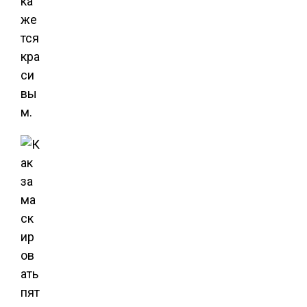
ка
же
тся
кра
си
вы
м.