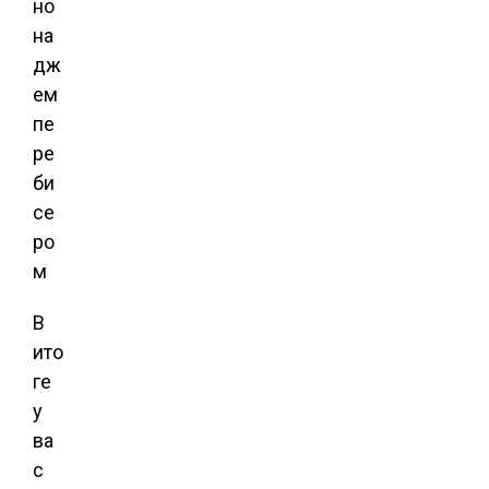
В
ито
ге
у
ва
с