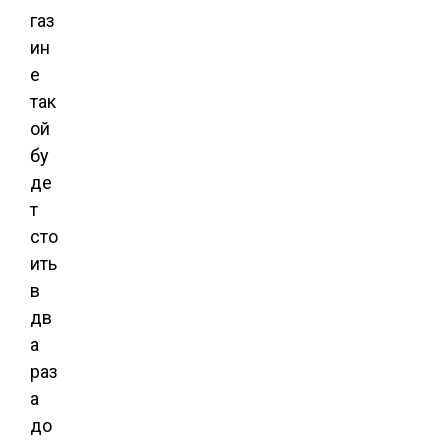
газ
ин
е
так
ой
бу
де
т
сто
ить
в
дв
а
раз
а
до