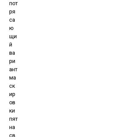
пот
ря
са
ю
щи
й
ва
ри
ант
ма
ск
ир
ов
ки
пят
на
св