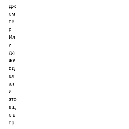
дж
ем
пе
р.
Ил
и
да
же
сд
ел
ал
и
это
ещ
е в
пр