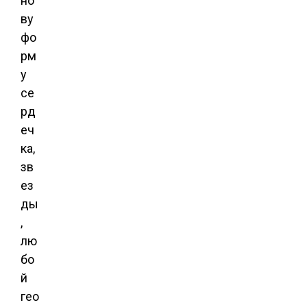
но
ву
фо
рм
у
се
рд
еч
ка,
зв
ез
ды
,
лю
бо
й
гео