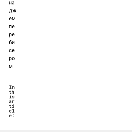
In
th
is
ar
ti
cl
e: