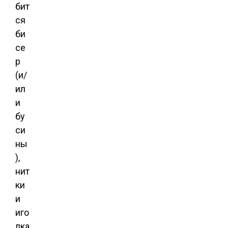
бит
ся
би
се
р
(и/
ил
и
бу
си
ны
),
нит
ки
и
иго
лка