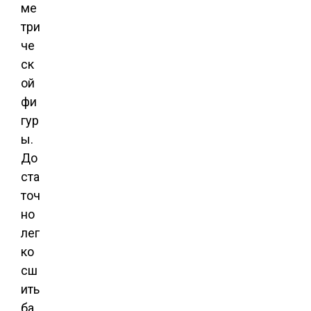
ме
три
че
ск
ой
фи
гур
ы.
До
ста
точ
но
лег
ко
сш
ить
ба