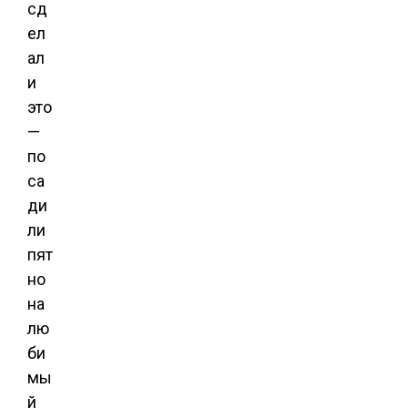
сд
ел
ал
и
это
—
по
са
ди
ли
пят
но
на
лю
би
мы
й