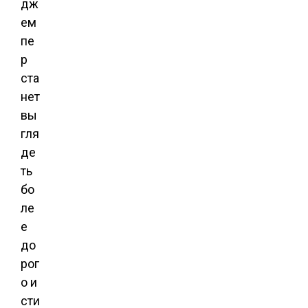
дж
ем
пе
р
ста
нет
вы
гля
де
ть
бо
ле
е
до
рог
о и
сти