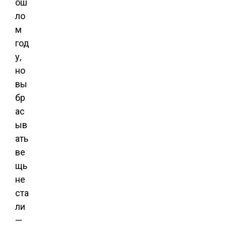
ош
ло
м
год
у,
но
вы
бр
ас
ыв
ать
ве
щь
не
ста
ли
—