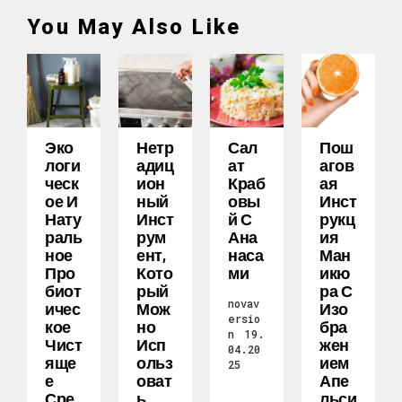
You May Also Like
Эко
Нетр
Сал
Пош
Логи
Адиц
Ат
Агов
Ческ
Ион
Краб
Ая
Ое И
Ный
Овы
Инст
Нату
Инст
Й С
Рукц
Раль
Рум
Ана
Ия
Ное
Ент,
Наса
Ман
Про
Кото
Ми
Икю
Биот
Рый
Ра С
novav
Ичес
Мож
Изо
ersio
Кое
Но
Бра
n
19.
Чист
Исп
Жен
04.20
Яще
Ольз
Ием
25
Е
Оват
Апе
Сре
Ь
Льси