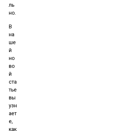
ль
но.
В
на
ше
й
но
во
й
ста
тье
вы
узн
ает
е,
как