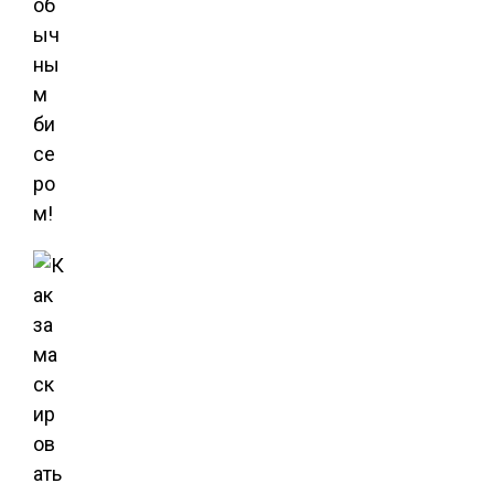
об
ыч
ны
м
би
се
ро
м!