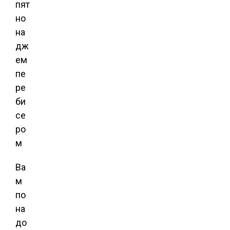
Ва
м
по
на
до