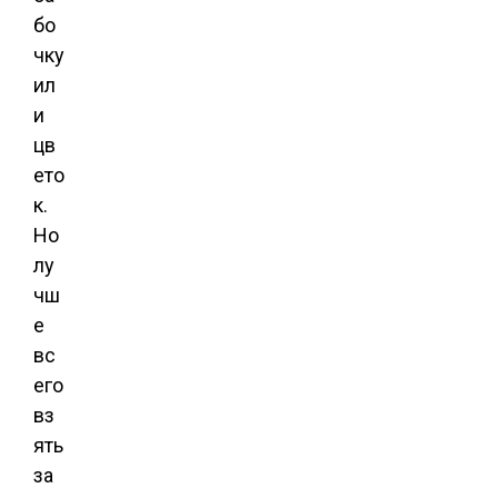
бо
чку
ил
и
цв
ето
к.
Но
лу
чш
е
вс
его
вз
ять
за