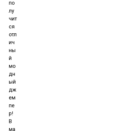
по
лу
чит
ся
отл
ич
ны
й
мо
дн
ый
дж
ем
пе
р!
В
ма