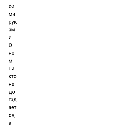
ои
ми
рук
ам
и.
О
не
м
ни
кто
не
до
гад
ает
ся,
а