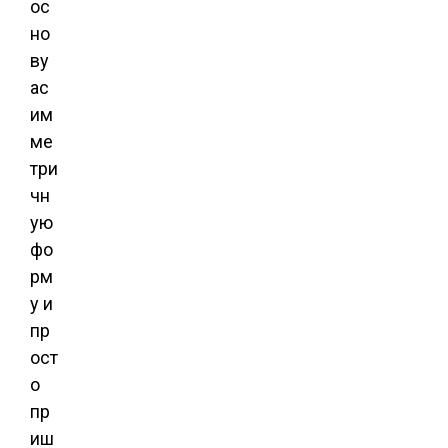
ос
но
ву
ас
им
ме
три
чн
ую
фо
рм
у и
пр
ост
о
пр
иш