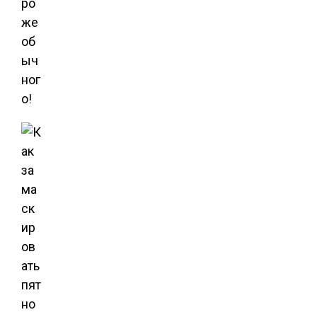
ро
же
об
ыч
ног
о!