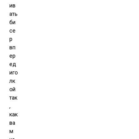
ив
ать
би
се
р
вп
ер
ед
иго
лк
ой
так
,
как
ва
м