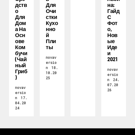
Дств
Для
На:
О
Очи
Гайд
Для
Стки
С
Дом
Кухо
Фот
А На
Нно
О,
Осн
Й
Нов
Ове
Пли
Ые
Ком
Ты
Иде
Бучи
И
novav
(чай
2021
ersio
Ный
n
18.
novav
Гриб
10.20
ersio
)
25
n
24.
07.20
novav
26
ersio
n
17.
04.20
24