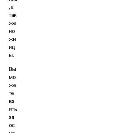
, а
так
же
но
жн
иц
ы.
Вы
мо
же
те
вз
ять
за
ос