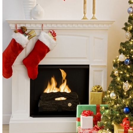
Почему Нельзя Повторно Кипятить
Воду Для Приготовления Чая Или Кофе
Аппаратная Домашняя Косметология С
Помощью Гаджетов: Что Купить На
AliExpress
Мясной Рулет С Соевым Соусом И
Кунжутом