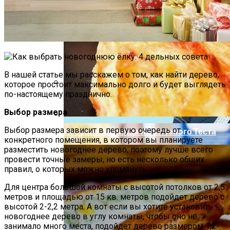
Как Повторно Использовать Воду
После Варки Риса
В нашей статье мы расскажем о том, как найти дерево,
которое простоит максимально долго и будет выглядеть
по-настоящему празднично.
Короткие Женские Топы: Модный Писк
Сезона Лета 2021 Года
Выбор размера
Выбор размера зависит в первую очередь от
Необычная Пицца Из Слоеного Теста
конкретного помещения, в котором вы планируете
разместить новогоднее дерево, поэтому лучше всего
провести точные замеры, но есть несколько общих
правил, о которых можно упомянуть.
Для центра большой комнаты с высотой потолков от 2,5
метров и площадью от 15 кв. метров подойдет дерево с
высотой 2-2,2 метра. А вот если вы хотите установить
новогоднее дерево в углу комнаты, чтобы оно не
занимало много места, подойдет дерево размером 1,2-