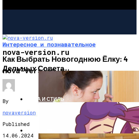
Интересное и познавательное
nova-version.ru
Как Выбрать Новогоднюю Ёлку: 4
Дельных Совета
ИНТЕРЕСНОЕ И ПОЗНАВАТЕЛЬНОЕ
nova-version.ru
МОДА И СТИЛЬ
By
novaversion
Published
РЕЦЕПТЫ
14.06.2024