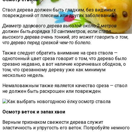
Ствол дерева должен быть гладким, без видимых
Какие Растения Сажать Для Удачи,
повреждений от плесени или других заболеваний.
Любви И Богатства
Диаметр здорового дерева высотой около 2 метров
должен быть порядка 10 сантиметров, если ствол
17 Вещей, Которых У Тебя Не Должно
высокого дерева очень тонкий, это может говорить о том,
Быть В Гардеробе
Пирожки С Мясом «Поросята»
что дерево перед срезкой чем-то болело.
Также следует обратить внимание на срез ствола —
однотонный цвет среза говорит о том, что дерево было
срезано недавно, а вот наличие коричневых ободков, о
том, что срезанному дереву уже как минимум
несколько недель.
Немаловажным также является качество среза — ствол
не должен быть раскрошен или поврежден.
Осмотр веток и запах хвои
Верным признаком свежести дерева служит
эластичность и упругость его веток. Попробуйте немного