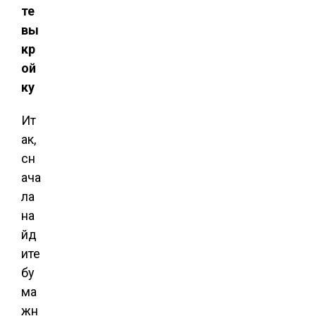
те
вы
кр
ой
ку
Ит
ак,
сн
ача
ла
на
йд
ите
бу
ма
жн