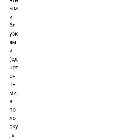
ым
и
бл
узк
ам
и
(од
нот
он
ны
ми,
в
по
ло
ску
, в