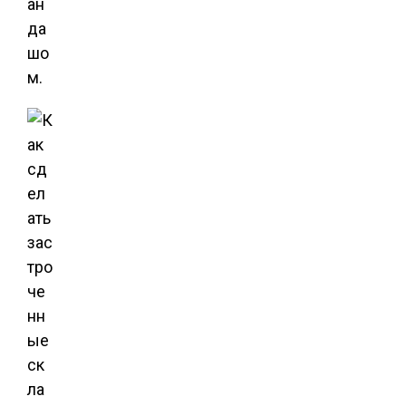
ан
да
шо
м.