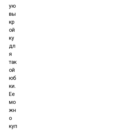
ую
вы
кр
ой
ку
дл
я
так
ой
юб
ки.
Ее
мо
жн
о
куп