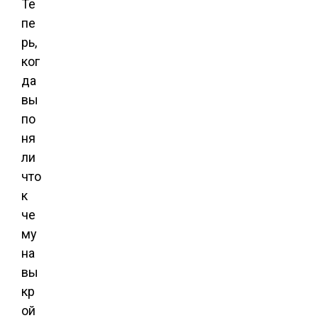
Те
пе
рь,
ког
да
вы
по
ня
ли
что
к
че
му
на
вы
кр
ой