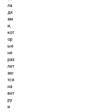
ла
дк
ам
и,
кот
ор
ые
не
раз
лет
аю
тся
на
вет
ру
и