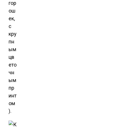
гор
ош
ек,
с
кру
пн
ым
цв
ето
чн
ым
пр
инт
ом
).