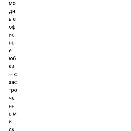
мо
дн
ые
оф
ис
ны
е
юб
ки
— с
зас
тро
че
нн
ым
и
ск