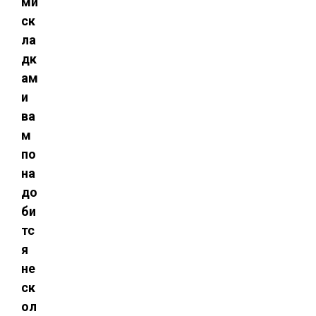
ми
ск
ла
дк
ам
и
ва
м
по
на
до
би
тс
я
не
ск
ол