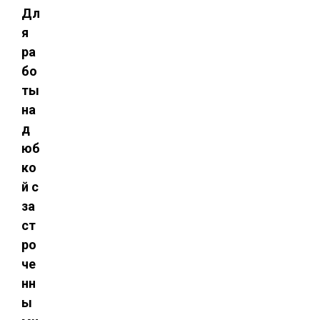
Дл
я
ра
бо
ты
на
д
юб
ко
й с
за
ст
ро
че
нн
ы