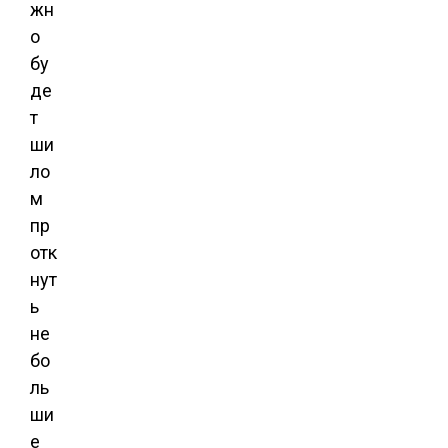
жн
о
бу
де
т
ши
ло
м
пр
отк
нут
ь
не
бо
ль
ши
е