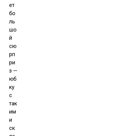
ет
бо
ль
шо
й
сю
рп
ри
з —
юб
ку
с
так
им
и
ск