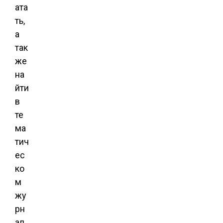
ата
ть,
а
так
же
на
йти
в
те
ма
тич
ес
ко
м
жу
рн
ал