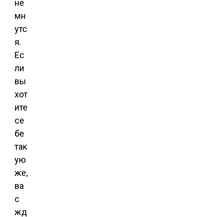
не
мн
утс
я.
Ес
ли
вы
хот
ите
се
бе
так
ую
же,
ва
с
жд