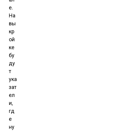
е.
На
вы
кр
ой
ке
бу
ду
т
ука
зат
ел
и,
гд
е
ну