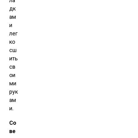
ла
дк
ам
и
лег
ко
сш
ить
св
ои
ми
рук
ам
и.
Со
ве