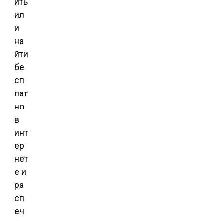
ить
ил
и
на
йти
бе
сп
лат
но
в
инт
ер
нет
е и
ра
сп
еч