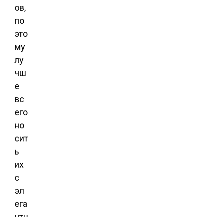
ов,
по
это
му
лу
чш
е
вс
его
но
сит
ь
их
с
эл
ега
нтн