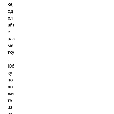
ке,
сд
ел
айт
е
раз
ме
тку
.
Юб
ку
по
ло
жи
те
из