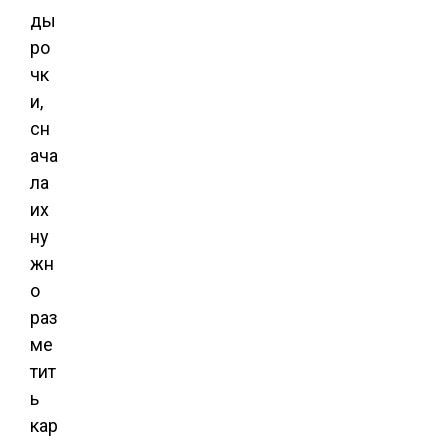
ды
ро
чк
и,
сн
ача
ла
их
ну
жн
о
раз
ме
тит
ь
кар