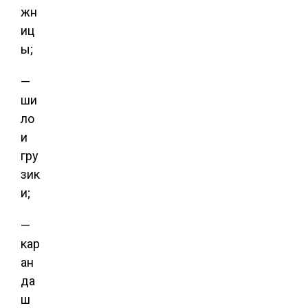
жн
иц
ы;
—
ши
ло
и
гру
зик
и;
—
кар
ан
да
ш