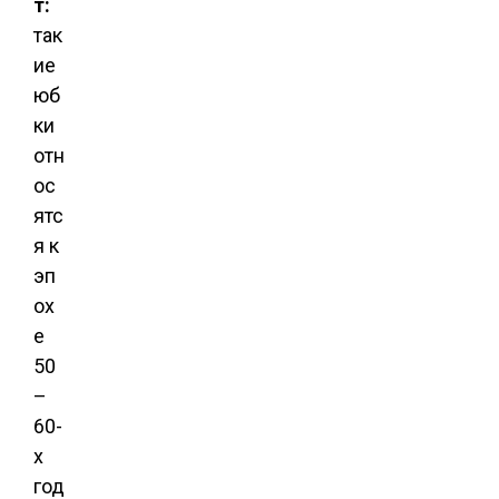
т:
так
ие
юб
ки
отн
ос
ятс
я к
эп
ох
е
50
–
60-
х
год