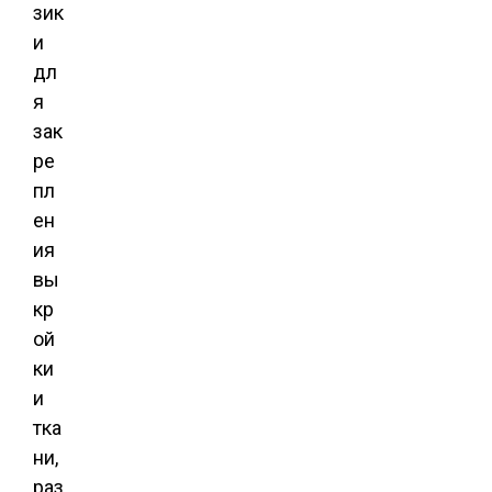
зик
и
дл
я
зак
ре
пл
ен
ия
вы
кр
ой
ки
и
тка
ни,
раз