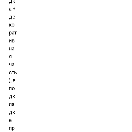
дк
а +
де
ко
рат
ив
на
я
ча
сть
), в
по
дк
ла
дк
е
пр