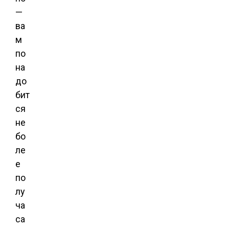
—
ва
м
по
на
до
бит
ся
не
бо
ле
е
по
лу
ча
са