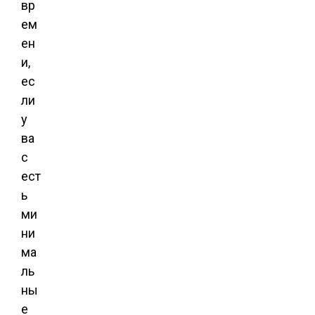
вр
ем
ен
и,
ес
ли
у
ва
с
ест
ь
ми
ни
ма
ль
ны
е