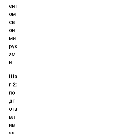
Ша
г 2:
по
дг
ота
вл
ив
ае