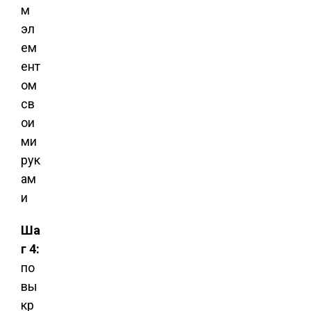
Ша
г 4:
по
вы
кр