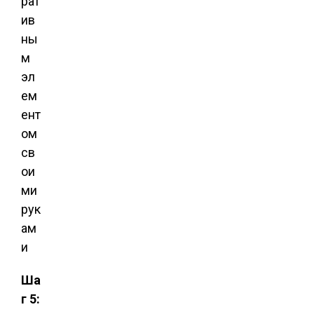
Ша
г 5: