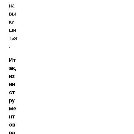
на
вы
ки
ши
тья
.
Ит
ак,
из
ин
ст
ру
ме
нт
ов
ва