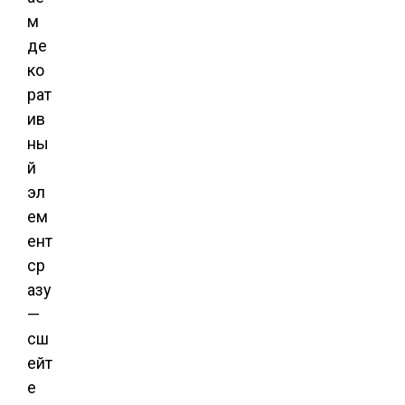
м
де
ко
рат
ив
ны
й
эл
ем
ент
ср
азу
—
сш
ейт
е