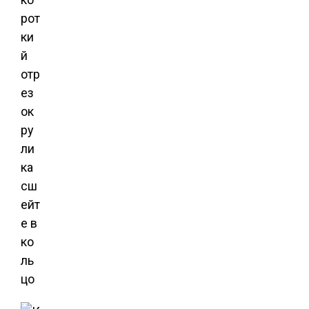
рот
ки
й
отр
ез
ок
ру
ли
ка
сш
ейт
е в
ко
ль
цо