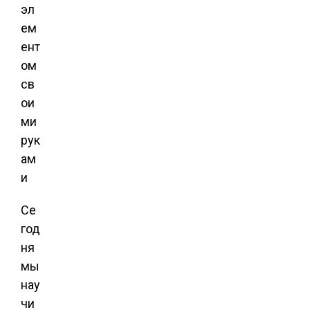
Се
год
ня
мы
нау
чи