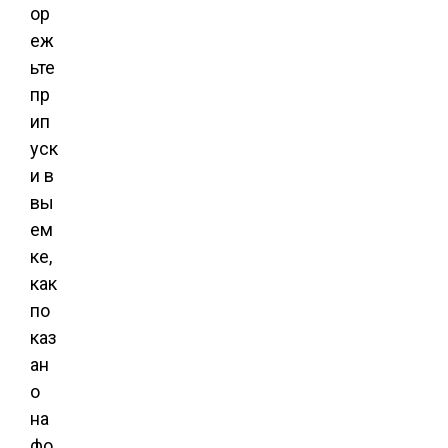
ор
еж
ьте
пр
ип
уск
и в
вы
ем
ке,
как
по
каз
ан
о
на
фо