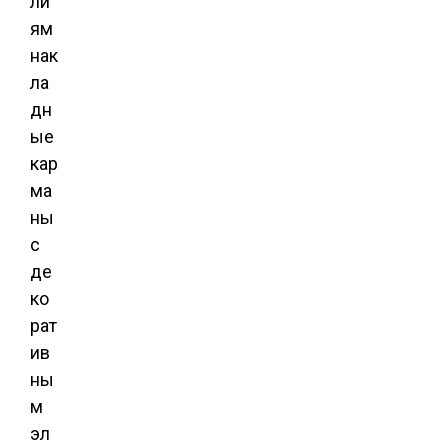
ли
ям
нак
ла
дн
ые
кар
ма
ны
с
де
ко
рат
ив
ны
м
эл