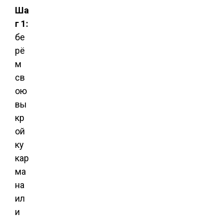
Ша
г 1:
бе
рё
м
св
ою
вы
кр
ой
ку
кар
ма
на
ил
и