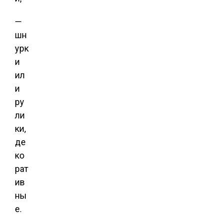
—
шн
урк
и
ил
и
ру
ли
ки,
де
ко
рат
ив
ны
е.