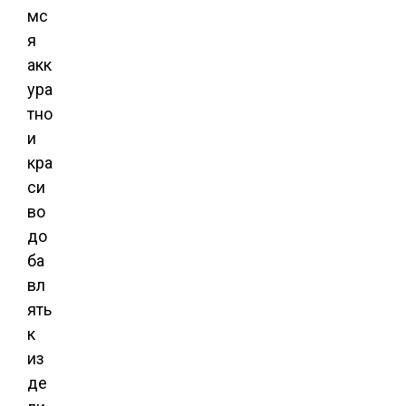
мс
я
акк
ура
тно
и
кра
си
во
до
ба
вл
ять
к
из
де