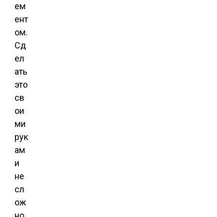
ем
ент
ом.
Сд
ел
ать
это
св
ои
ми
рук
ам
и
не
сл
ож
но