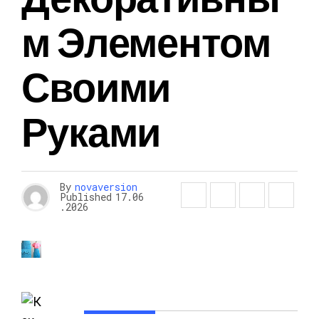
М Элементом
Своими
Руками
By
novaversion
Published
17.06
.2026