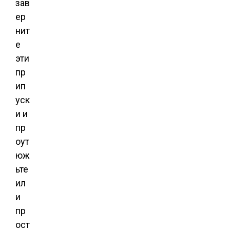
зав
ер
нит
е
эти
пр
ип
уск
и и
пр
оут
юж
ьте
ил
и
пр
ост