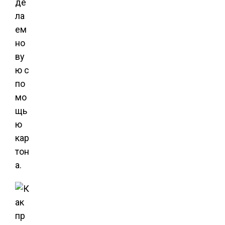
де
ла
ем
но
ву
ю с
по
мо
щь
ю
кар
тон
а.