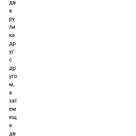
дв
а
ру
ли
ка
др
уг
с
др
уго
м,
а
зат
ем
ещ
е
дв