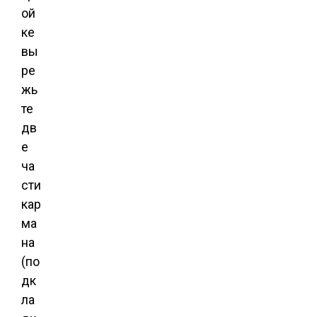
ой
ке
вы
ре
жь
те
дв
е
ча
сти
кар
ма
на
(по
дк
ла