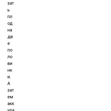
зат
ь
пл
од
на
дв
е
по
ло
ви
нк
и.
А
зат
ем
акк
ура