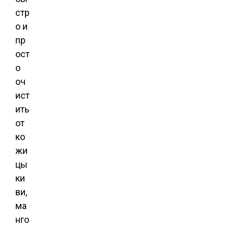
стр
о и
пр
ост
о
оч
ист
ить
от
ко
жи
цы
ки
ви,
ма
нго