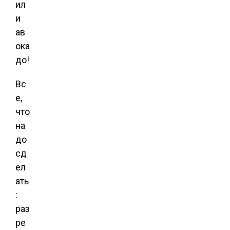
ил
и
ав
ока
до!
Вс
е,
что
на
до
сд
ел
ать
:
раз
ре