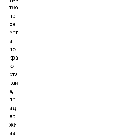
тно
пр
ов
ест
и
по
кра
ю
ста
кан
а,
пр
ид
ер
жи
ва