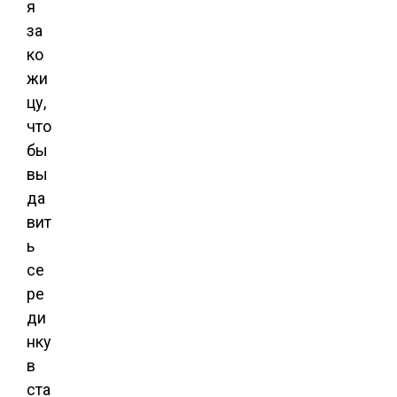
я
за
ко
жи
цу,
что
бы
вы
да
вит
ь
се
ре
ди
нку
в
ста