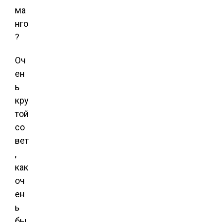
Оч
ен
ь
кру
той
со
вет
,
как
оч
ен
ь
бы