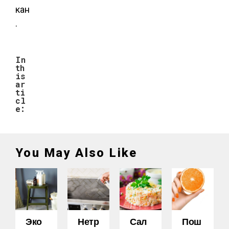
кан
.
In
th
is
ar
ti
cl
e:
You May Also Like
Эко
Нетр
Сал
Пош