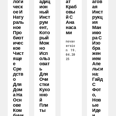
Логи
Адиц
Ат
Агов
Ческ
Ион
Краб
Ая
Ое И
Ный
Овы
Инст
Нату
Инст
Й С
Рукц
Раль
Рум
Ана
Ия
Ное
Ент,
Наса
Ман
Про
Кото
Ми
Икю
Биот
Рый
Ра С
novav
Ичес
Мож
Изо
ersio
Кое
Но
Бра
n
19.
Чист
Исп
Жен
04.20
Яще
Ольз
Ием
25
Е
Оват
Апе
Сре
Ь
Льси
Дств
Для
На:
О
Очи
Гайд
Для
Стки
С
Дом
Кухо
Фот
А На
Нно
О,
Осн
Й
Нов
Ове
Пли
Ые
Ком
Ты
Иде
Бучи
И