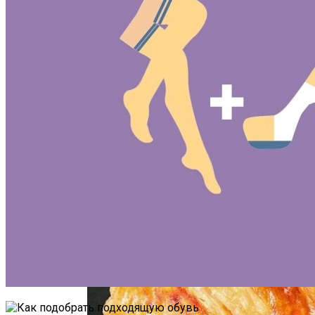
Почему Нельзя Повторно Кипятить
Воду Для Приготовления Чая Или Кофе
Маникюр Бордового Цвета
Мясной Рулет С Соевым Соусом И
Кунжутом