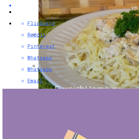
Flipboard
Reddit
Разбираемся, Какие Виды Проклятий
Pinterest
Соседи Могут Применить К Вашему
Whatsapp
Дому
Whatsapp
Как Правильно Ухаживать За Женской
Email
Лаковой Обувью
Паста С Семгой В Сливочном Соусе