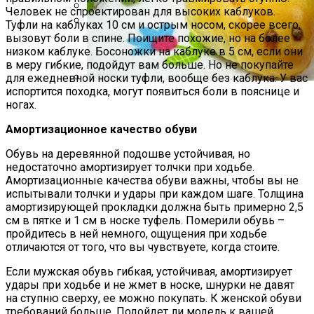
Человек не спроектирован для высоких каблуков.
Туфли на каблуках 10 см и острым носом, скорее всего,
Какие Растения Сажать Для Удачи,
вызовут боли в спине. Поищите похожие, но на более
Любви И Богатства
Маникюр С Разноцветными
низком каблуке. Босоножки на каблуке в 5 см, если они
Стрелочками
в меру гибкие, подойдут вам больше. Но не покупайте
для ежедневной носки туфли, вообще без каблука. У вас
испортится походка, могут появиться боли в пояснице и
Пирожки С Мясом «Поросята»
ногах.
Амортизационное качество обуви
Обувь на деревянной подошве устойчивая, но
недостаточно амортизирует толчки при ходьбе.
Амортизационные качества обуви важны, чтобы вы не
испытывали толчки и удары при каждом шаге. Толщина
амортизирующей прокладки должна быть примерно 2,5
см в пятке и 1 см в носке туфель. Померили обувь –
пройдитесь в ней немного, ощущения при ходьбе
отличаются от того, что вы чувствуете, когда стоите.
Если мужская обувь гибкая, устойчивая, амортизирует
удары при ходьбе и не жмет в носке, шнурки не давят
на ступню сверху, ее можно покупать. К женской обуви
требований больше. Подойдет ли модель к вашей