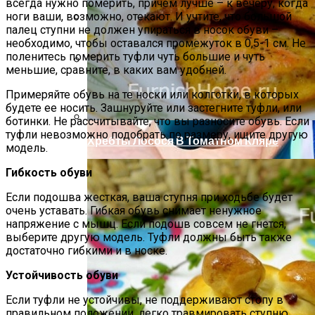
всегда нужно померить, причем лучше – к вечеру, когда
ноги ваши, возможно, отекают. И учтите, что большой
палец ступни не должен упираться в носок обуви –
Компактно, Красиво, Удобно: 7
необходимо, чтобы оставался промежуток в 0,5-1 см. Не
Нестандартных Идей Для Хранения
поленитесь померить туфли чуть большие и чуть
Обуви
меньшие, сравните, в каких вам удобней.
Летний Маникюр В Пляжном Стиле
Примеряйте обувь на те носки или колготки, в которых
будете ее носить. Зашнуруйте или застегните туфли, или
ботинки. Не рассчитывайте, что вы разносите обувь. Если
туфли невозможно подобрать по размеру, ищите другую
Хребты Лосося В Томатном Кляре
модель.
Гибкость обуви
Если подошва жесткая, ваша ступня при ходьбе будет
очень уставать. Гибкая обувь снимает ненужное
напряжение с мышц. Если подошв совсем не гнется,
выберите другую модель. Туфли должны быть также
достаточно гибкими и в носке.
Устойчивость обуви
Если туфли не устойчивы, не поддерживают стопу в
правильном положении, легко травмировать ступню.