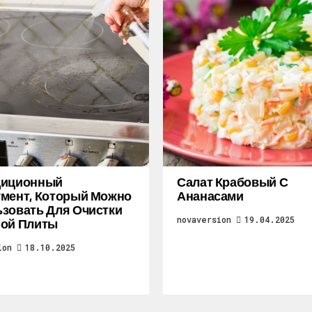
диционный
Салат Крабовый С
мент, Который Можно
Ананасами
зовать Для Очистки
novaversion
19.04.2025
ной Плиты
ion
18.10.2025