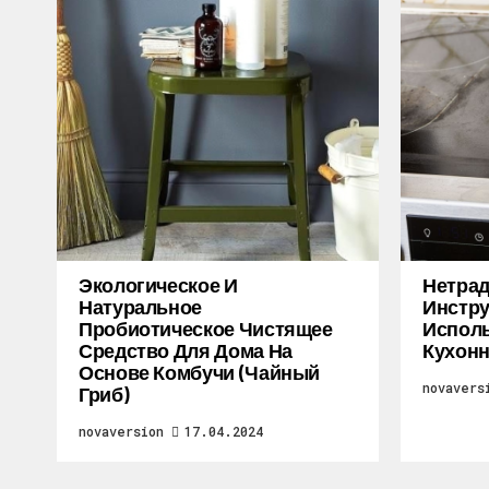
Экологическое И
Нетра
Натуральное
Инстру
Пробиотическое Чистящее
Исполь
Средство Для Дома На
Кухон
Основе Комбучи (чайный
novavers
Гриб)
novaversion
17.04.2024