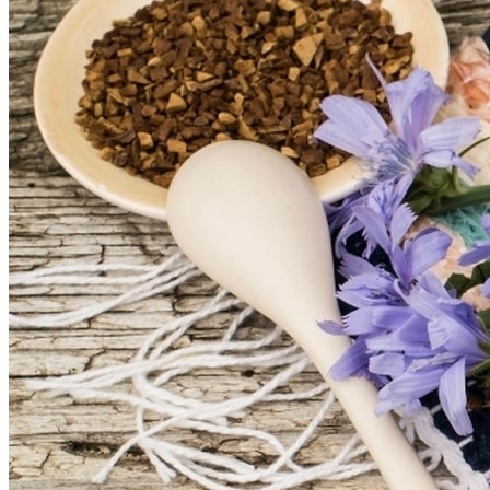
Почему Нельзя Повторно Кипятить
Воду Для Приготовления Чая Или Кофе
Идеи Для Свиданий: 16 Самых Лучших
Романтических Встреч Для Вас Двоих
Мясной Рулет С Соевым Соусом И
Кунжутом