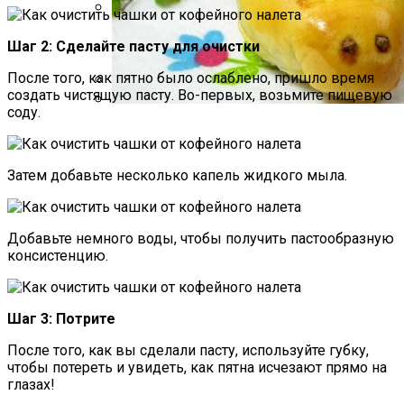
Какие Растения Сажать Для Удачи,
Шаг 2: Сделайте пасту для очистки
Любви И Богатства
После того, как пятно было ослаблено, пришло время
создать чистящую пасту. Во-первых, возьмите пищевую
Летние Образы Для Девушек И Женщин
соду.
20–40 Лет: Мода 2021–2022 Года
Пирожки С Мясом «Поросята»
Затем добавьте несколько капель жидкого мыла.
Добавьте немного воды, чтобы получить пастообразную
консистенцию.
Шаг 3: Потрите
После того, как вы сделали пасту, используйте губку,
чтобы потереть и увидеть, как пятна исчезают прямо на
глазах!