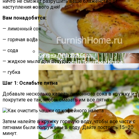
ничто не сможет разрушить ваше блаженство от
наступления нового дня!
Вам понадобятся:
Компактно, Красиво, Удобно: 7
Нестандартных Идей Для Хранения
— лимонный сок
Обуви
— горячая вода
Короткие Женские Топы: Модный Писк
— сода
Сезона Лета 2021 Года
— жидкое мыло для посуды
Хребты Лосося В Томатном Кляре
— губка
Шаг 1: Ослабьте пятна
Добавьте несколько капель лимонного сока в кружку и
покрутите ее так, чтобы смазать им все пятна.
Затем налейте в кружку горячую воду, чтобы все части с
пятнами были погружены в воду. Дайте постоять 15–20
минут.