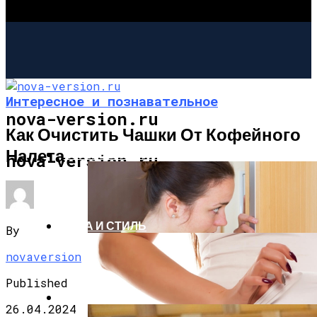
Интересное и познавательное
nova-version.ru
Как Очистить Чашки От Кофейного
Налета
ИНТЕРЕСНОЕ И ПОЗНАВАТЕЛЬНОЕ
nova-version.ru
МОДА И СТИЛЬ
By
novaversion
Published
РЕЦЕПТЫ
26.04.2024