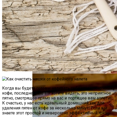
Как Повторно Использовать Воду
После Варки Риса
Аппаратная Домашняя Косметология С
Помощью Гаджетов: Что Купить На
AliExpress
Необычная Пицца Из Слоеного Теста
Когда вы будете готовы наливать себе утреннюю чашку
кофе, последнее, что вы хотите видеть, это неприятное
пятно, смотрящее прямо на вас и портящее вам аппетит.
К счастью, у нас есть идеальный домашний хак для
удаления пятен от кофе за несколько минут! Если вы
знаете этот простой и невероятно эффективный трюк,