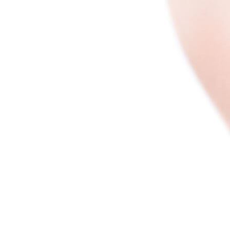
Как Повторно Использовать Воду
После Варки Риса
Полезные Советы, Которые Помогут
Скрыть Полный Живот
Необычная Пицца Из Слоеного Теста