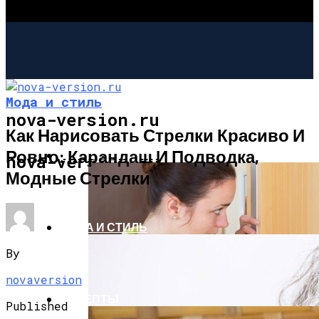
Мода и стиль
nova-version.ru
Как Нарисовать Стрелки Красиво И
Ровно: Карандаш И Подводка,
ИНТЕРЕСНОЕ И ПОЗНАВАТЕЛЬНОЕ
nova-version.ru
Модные Стрелки
МОДА И СТИЛЬ
By
novaversion
РЕЦЕПТЫ
Published