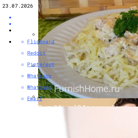
23.07.2026
Flipboard
Разбираемся, Какие Виды Проклятий
Соседи Могут Применить К Вашему
Reddit
Дому
Pinterest
Whatsapp
Почему Нельзя Вырывать Седые
Волосы И Как Замаскировать Седину
Whatsapp
Без Окрашивания
Email
Паста С Семгой В Сливочном Соусе