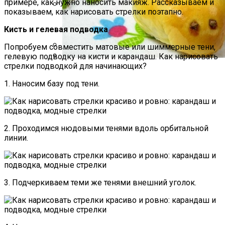
примере, как нужно наносить макияж. Рассказываем и
показываем, как нарисовать стрелки поэтапно.
Какие Растения Сажать Для Удачи,
Кисть и гелевая подводка
Любви И Богатства
Попробуем совместить матовые или шиммерные тени,
гелевую подводку на кисти и карандаш. Как нарисовать
Аппаратная Домашняя Косметология С
стрелки подводкой для начинающих?
Помощью Гаджетов: Что Купить На
Пирожки С Мясом «Поросята»
AliExpress
1. Наносим базу под тени.
2. Проходимся нюдовыми тенями вдоль орбитальной
линии.
3. Подчеркиваем теми же тенями внешний уголок.