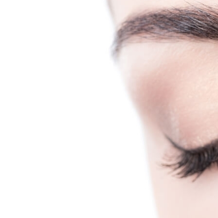
Почему Нельзя Повторно Кипятить
Воду Для Приготовления Чая Или Кофе
Психологи Назвали 9 Признаков Того,
Что Вы Никогда Не Разбогатеете
Мясной Рулет С Соевым Соусом И
Кунжутом