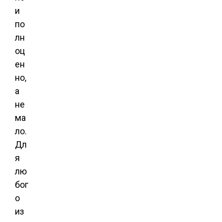
и
по
лн
оц
ен
но,
а
не
ма
ло.
Дл
я
лю
бог
о
из