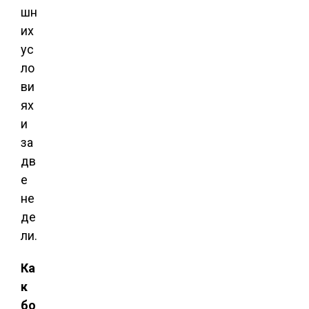
шн
их
ус
ло
ви
ях
и
за
дв
е
не
де
ли.
Ка
к
бо