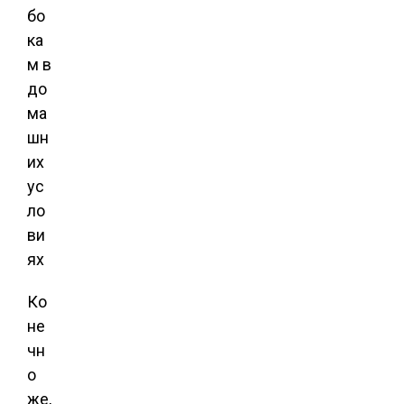
Ко
не
чн
о
же,