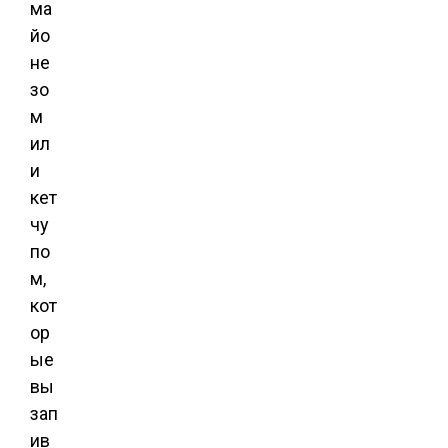
ма
йо
не
зо
м
ил
и
кет
чу
по
м,
кот
ор
ые
вы
зап
ив