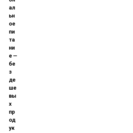
ал
ьн
ое
пи
та
ни
е —
бе
з
де
ше
вы
х
пр
од
ук