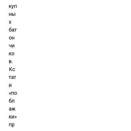
куп
ны
х
бат
он
чи
ко
в.
Кс
тат
и
«по
бл
аж
ки»
пр