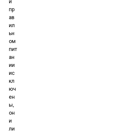
и
пр
ав
ил
ьн
ом
пит
ан
ии
ис
кл
юч
ен
ы,
он
и
ли