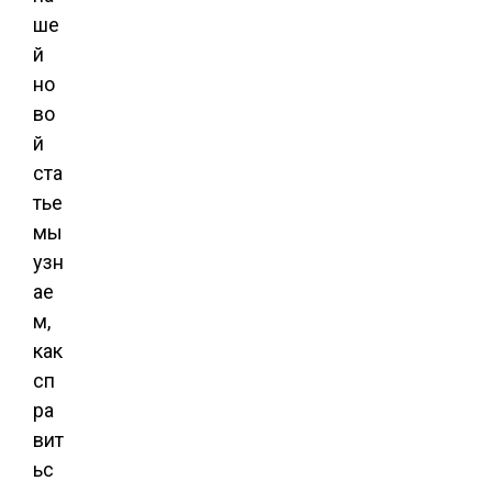
ше
й
но
во
й
ста
тье
мы
узн
ае
м,
как
сп
ра
вит
ьс