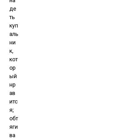
на
де
ть
куп
аль
ни
к,
кот
ор
ый
нр
ав
итс
я;
обт
яги
ва