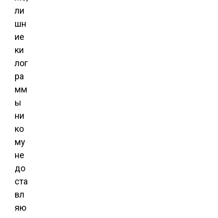
ли
шн
ие
ки
лог
ра
мм
ы
ни
ко
му
не
до
ста
вл
яю