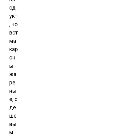
од
укт
, но
вот
ма
кар
он
ы
жа
ре
ны
е, с
де
ше
вы
м