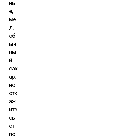
нь
е,
ме
д,
об
ыч
ны
й
сах
ар,
но
отк
аж
ите
сь
от
по