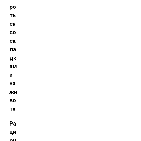
ро
ть
ся
со
ск
ла
дк
ам
и
на
жи
во
те
Ра
ци
он