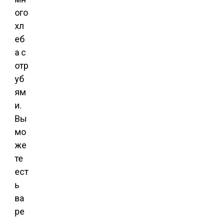
ого
хл
еб
а с
отр
уб
ям
и.
Вы
мо
же
те
ест
ь
ва
ре