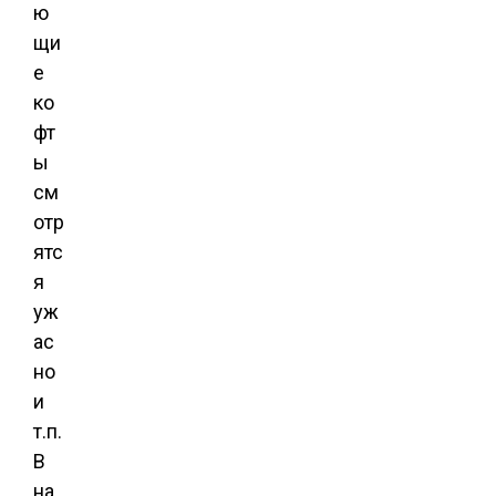
ю
щи
е
ко
фт
ы
см
отр
ятс
я
уж
ас
но
и
т.п.
В
на