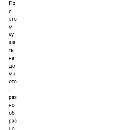
Пр
и
это
м
ку
ша
ть
на
до
мн
ого
,
раз
но
об
раз
но