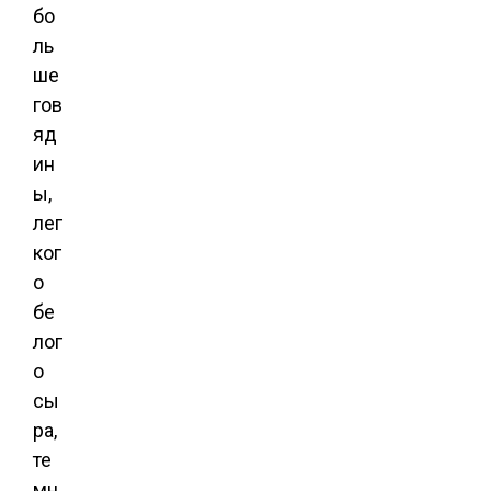
бо
ль
ше
гов
яд
ин
ы,
лег
ког
о
бе
лог
о
сы
ра,
те
мн