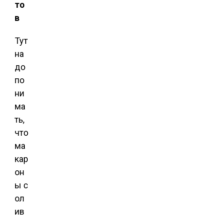
то
в
Тут
на
до
по
ни
ма
ть,
что
ма
кар
он
ы с
ол
ив