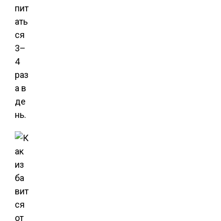
пит
ать
ся
3–
4
раз
а в
де
нь.