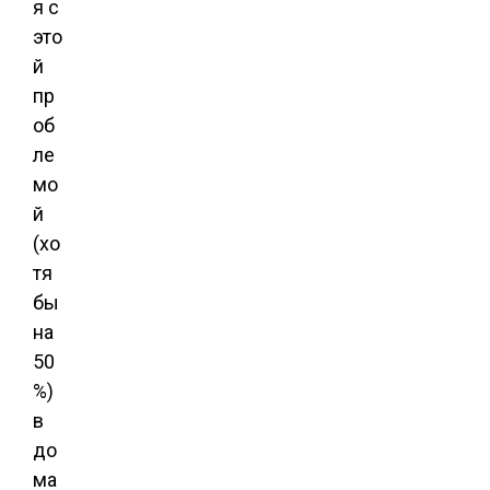
я с
это
й
пр
об
ле
мо
й
(хо
тя
бы
на
50
%)
в
до
ма