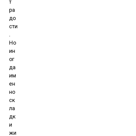
т
ра
до
сти
.
Но
ин
ог
да
им
ен
но
ск
ла
дк
и
жи