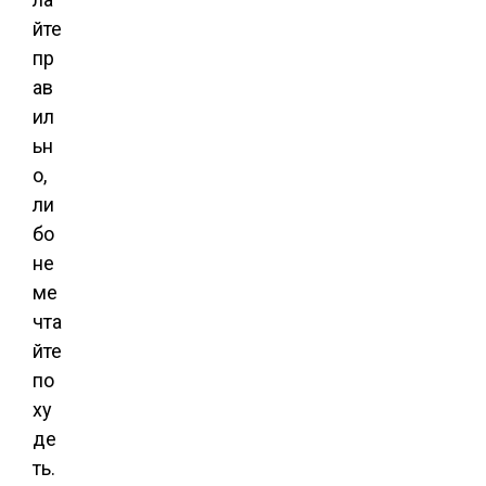
йте
пр
ав
ил
ьн
о,
ли
бо
не
ме
чта
йте
по
ху
де
ть.