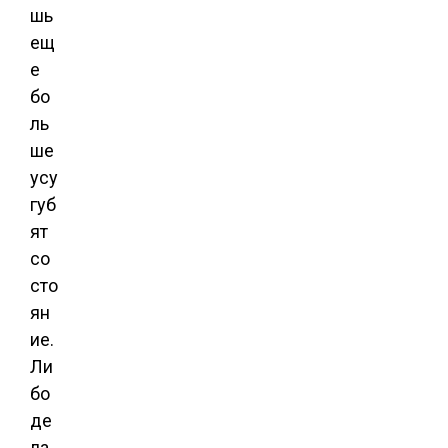
шь
ещ
е
бо
ль
ше
усу
губ
ят
со
сто
ян
ие.
Ли
бо
де
ла