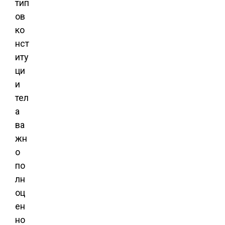
тип
ов
ко
нст
иту
ци
и
тел
а
ва
жн
о
по
лн
оц
ен
но