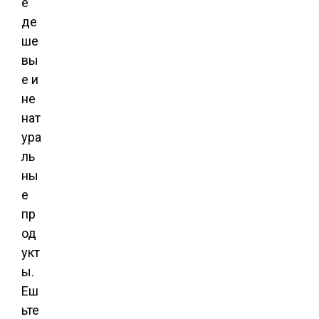
е
де
ше
вы
е и
не
нат
ура
ль
ны
е
пр
од
укт
ы.
Еш
ьте