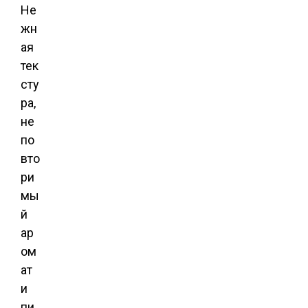
Не
жн
ая
тек
сту
ра,
не
по
вто
ри
мы
й
ар
ом
ат
и
пи