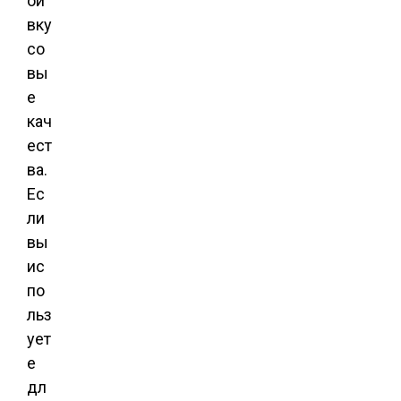
ои
вку
со
вы
е
кач
ест
ва.
Ес
ли
вы
ис
по
льз
ует
е
дл