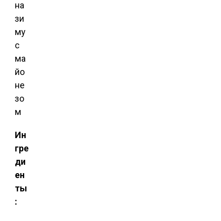
Ин
гре
ди
ен
ты
: