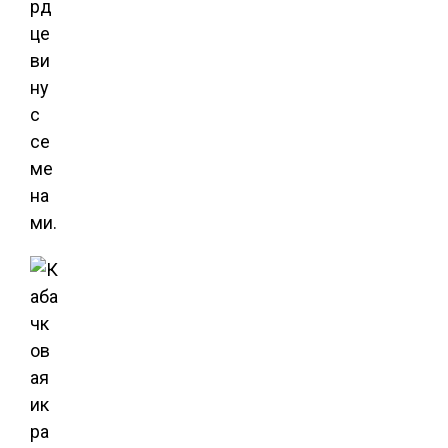
рд
це
ви
ну
с
се
ме
на
ми.