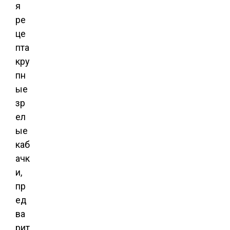
я
ре
це
пта
кру
пн
ые
зр
ел
ые
каб
ачк
и,
пр
ед
ва
рит