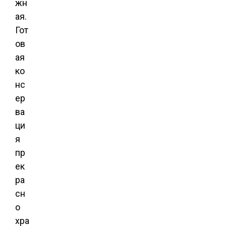
жн
ая.
Гот
ов
ая
ко
нс
ер
ва
ци
я
пр
ек
ра
сн
о
хра