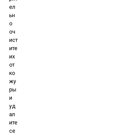
ел
ьн
о
оч
ист
ите
их
от
ко
жу
ры
и
уд
ал
ите
се