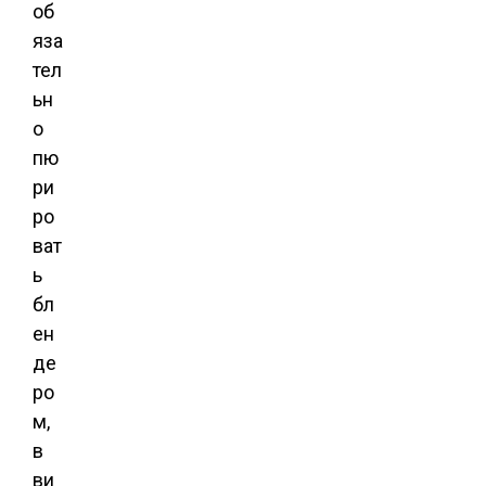
об
яза
тел
ьн
о
пю
ри
ро
ват
ь
бл
ен
де
ро
м,
в
ви