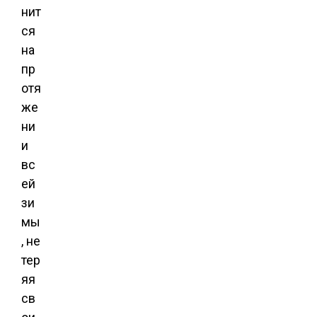
нит
ся
на
пр
отя
же
ни
и
вс
ей
зи
мы
, не
тер
яя
св