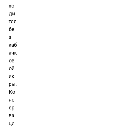
хо
ди
тся
бе
з
каб
ачк
ов
ой
ик
ры.
Ко
нс
ер
ва
ци