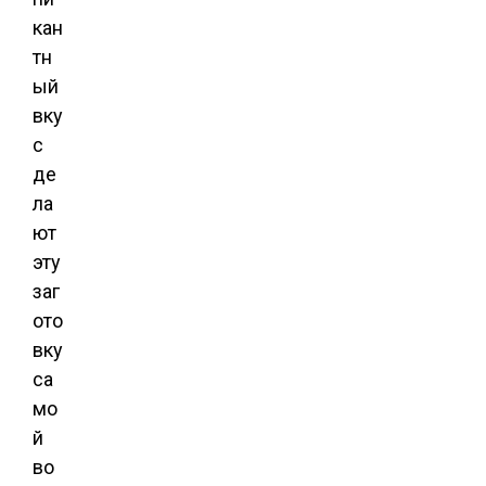
кан
тн
ый
вку
с
де
ла
ют
эту
заг
ото
вку
са
мо
й
во