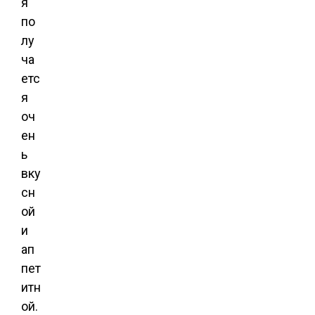
я
по
лу
ча
етс
я
оч
ен
ь
вку
сн
ой
и
ап
пет
итн
ой.