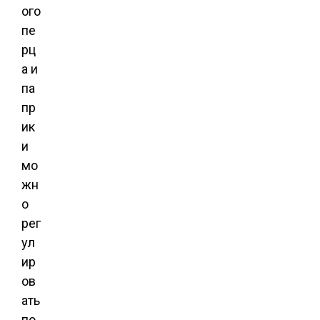
ого
пе
рц
а и
па
пр
ик
и
мо
жн
о
рег
ул
ир
ов
ать
по