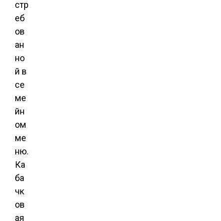
стр
еб
ов
ан
но
й в
се
ме
йн
ом
ме
ню.
Ка
ба
чк
ов
ая