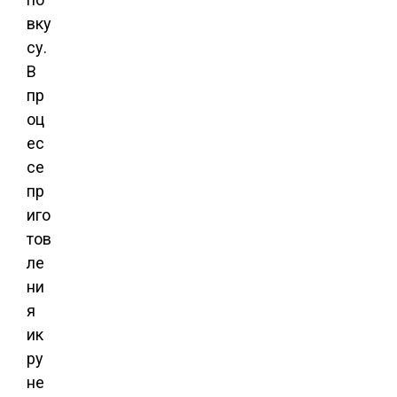
вку
су.
В
пр
оц
ес
се
пр
иго
тов
ле
ни
я
ик
ру
не