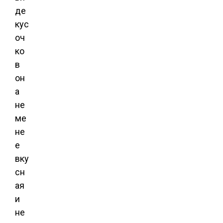
де
кус
оч
ко
в
он
а
не
ме
не
е
вку
сн
ая
и
не