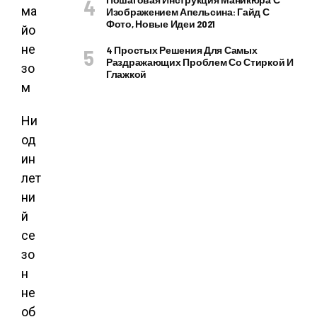
Изображением Апельсина: Гайд С
Фото, Новые Идеи 2021
4 Простых Решения Для Самых
Раздражающих Проблем Со Стиркой И
Глажкой
Ни
од
ин
лет
ни
й
се
зо
н
не
об