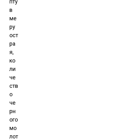
пту
в
ме
ру
ост
ра
я,
ко
ли
че
ств
о
че
рн
ого
мо
лот