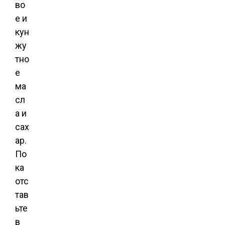
во
е и
кун
жу
тно
е
ма
сл
а и
сах
ар.
По
ка
отс
тав
ьте
в