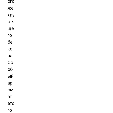
ого
же
хру
стя
ще
го
бе
ко
на.
Ос
об
ый
ар
ом
ат
это
го