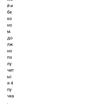
й и
бе
ко
но
м.
до
лж
но
по
лу
чит
ьс
я 4
пу
чка
.