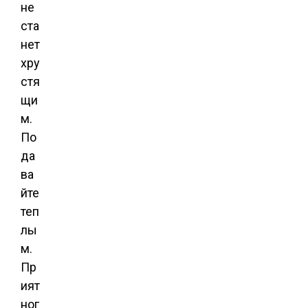
не
ста
нет
хру
стя
щи
м.
По
да
ва
йте
теп
лы
м.
Пр
ият
ног