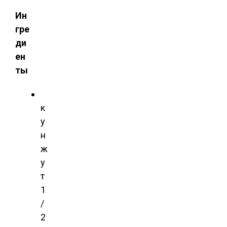
Ин
гре
ди
ен
ты
к
у
н
ж
у
т
1
/
2