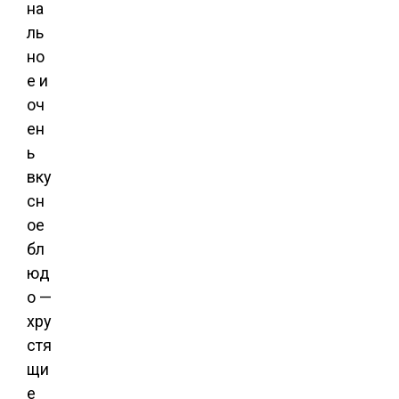
на
ль
но
е и
оч
ен
ь
вку
сн
ое
бл
юд
о —
хру
стя
щи
е