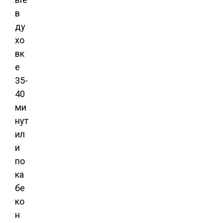
в
ду
хо
вк
е
35-
40
ми
нут
ил
и
по
ка
бе
ко
н