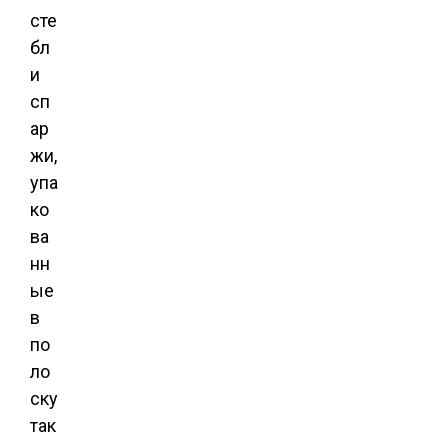
сте
бл
и
сп
ар
жи,
упа
ко
ва
нн
ые
в
по
ло
ску
так