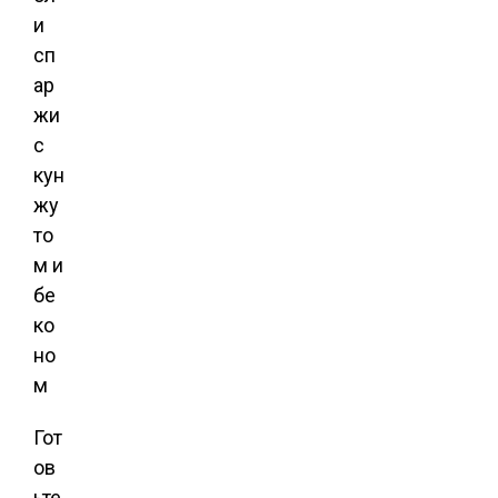
Гот
ов
ьте