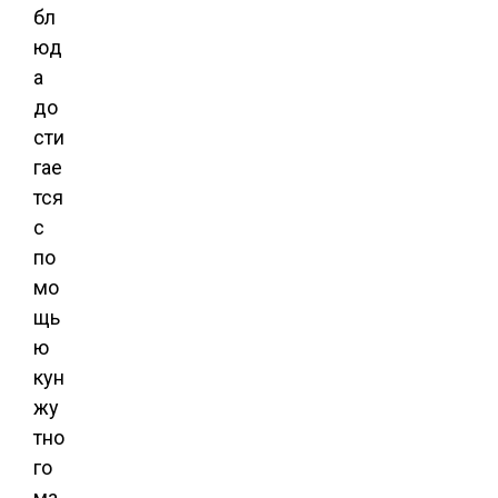
бл
юд
а
до
сти
гае
тся
с
по
мо
щь
ю
кун
жу
тно
го
ма