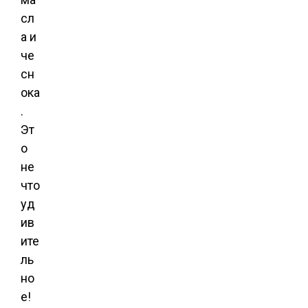
сл
а и
че
сн
ока
.
Эт
о
не
что
уд
ив
ите
ль
но
е!