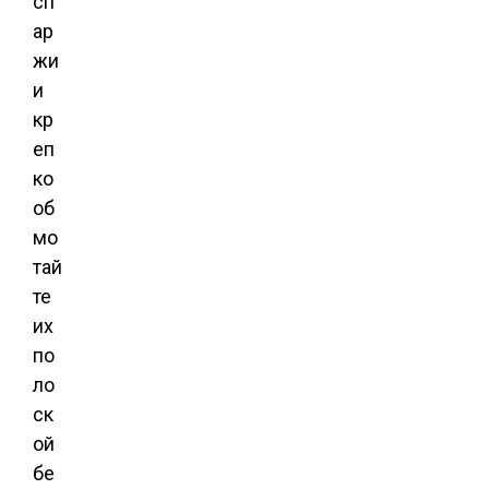
сп
ар
жи
и
кр
еп
ко
об
мо
тай
те
их
по
ло
ск
ой
бе