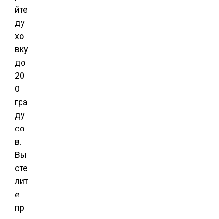
йте
ду
хо
вку
до
20
0
гра
ду
со
в.
Вы
сте
лит
е
пр