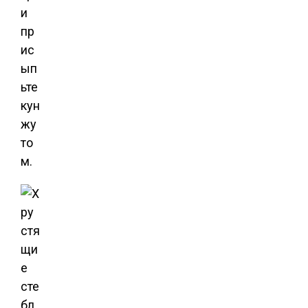
и
пр
ис
ып
ьте
кун
жу
то
м.