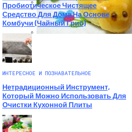
Пробиотическое Чистящее
Какие Растения Сажать Для Удачи,
Средство Для Дома На Основе
Любви И Богатства
Маникюр С Разноцветными
Комбучи (чайный Гриб)
Стрелочками
Пирожки С Мясом «Поросята»
ИНТЕРЕСНОЕ И ПОЗНАВАТЕЛЬНОЕ
Нетрадиционный Инструмент,
Который Можно Использовать Для
Очистки Кухонной Плиты