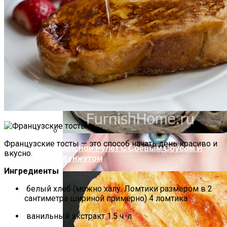
Почему Нельзя Повторно Кипятить
Воду Для Приготовления Чая Или Кофе
Маникюр Бордового Цвета
Французские тосты — это способ начать день красиво и
Мясной Рулет С Соевым Соусом И
вкусно.
Кунжутом
Ингредиенты
белый хлеб (можно халу. Ломтики размером в 2
сантиметра шириной примерно) 4 ломтика
ванильный экстракт 1.5 ч. л.