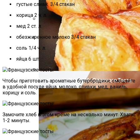
густые сливк 3/4 стакан
корица 2 ч. л.
мед 2 ст. л.
Как Повторно Использовать Воду
После Варки Риса
обезжиренное молоко 3/4 стакан
соль 1/4 ч. л.
Секреты Обворожительного Макияжа
Губ
яйца 6 шт.
Необычная Пицца Из Слоеного Теста
Чтобы приготовить ароматные бутербродики, смешайте
в удобной посуде яйца, молоко, сливки, мед, ваниль,
корицу и соль.
Замочите хлеб в этом креме на несколько минут. Хватит
1-2 минуты.