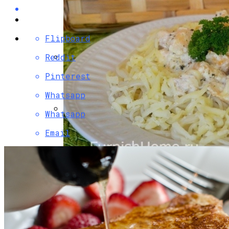
Flipboard
Reddit
Разбираемся, Какие Виды Проклятий
Pinterest
Соседи Могут Применить К Вашему
Whatsapp
Дому
Whatsapp
Как Правильно Ухаживать За Женской
Email
Лаковой Обувью
Паста С Семгой В Сливочном Соусе