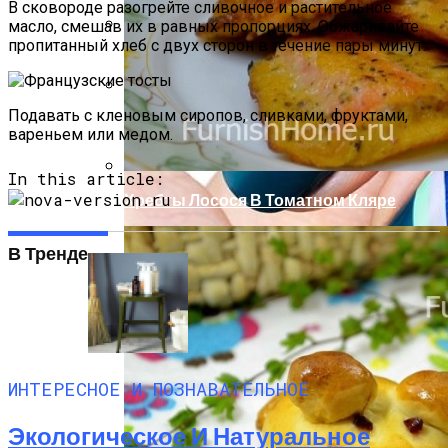
В сковороде разогрейте сливочное и растительное
масло, смешав их в равных пропорциях. Обжаривайте
пропитанный хлеб с двух сторон в течение пары минут.
Компактно, Красиво, Удобно: 7
Нестандартных Идей Для Хранения
Обуви
Подавать с кленовым сиропов, сливками, фруктами,
Летний Маникюр В Пляжном Стиле
вареньем или медом.
In this article:
Хребты Лосося В Томатном Кляре
В Тренде
ИНТЕРЕСНОЕ И ПОЗНАВАТЕЛЬНОЕ
Экологическое И Натуральное