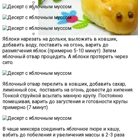
Какие Растения Сажать Для Удачи,
Любви И Богатства
Летний Маникюр В Пляжном Стиле
Яблоки нарезать на дольки, выложить в ковшик,
Пирожки С Мясом «Поросята»
добавить воду, поставить на огонь, варить до
размягчения яблок (примерно 5-10 минут). Затем
яблочный отвар процедить. А яблоки протереть через
сито.
Яблочный отвар перелить в ковшик, добавить сахар,
лимонный сок, поставить на огонь, довести до кипения.
Тонкой струйкой всыпать манную крупу. Постоянно
помешивая, варить до загустения и готовности крупы
примерно (7 минут).
В чаше миксера соединить яблочное пюре и кашу,
взбить до побеления и увеличения массы в 2-3 раза