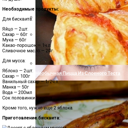
Необходимые продукты:
Для бисквита:
Как Повторно Использовать Воду
Яйцо — 2шт.
После Варки Риса
Сахар — 60г
Мука — 60г
Маникюр Бордового Цвета
Какао-порошок — 1ч.л.
Сливочное масло — 20г
Для мусса:
Яблоко — 2шт.
Необычная Пицца Из Слоеного Теста
Сахар — 100г
Ванильный сахар — 1/2ч.л.
Манка — 50г
Вода — 200мл
Сок половинки лимона
Кроме того, нужно еще 2 яблока.
Приготовление бисквита: