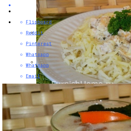
Flipboard
Reddit
Разбираемся, Какие Виды Проклятий
Pinterest
Соседи Могут Применить К Вашему
Whatsapp
Дому
Whatsapp
Как Хранить Зимнюю Одежду И Обувь
Email
Паста С Семгой В Сливочном Соусе