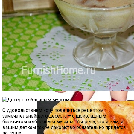
Почему Нельзя Повторно Кипятить
Воду Для Приготовления Чая Или Кофе
Как Правильно Ухаживать За Женской
Лаковой Обувью
Мясной Рулет С Соевым Соусом И
Кунжутом
С удовольствием хочу поделиться рецептом
замечательнейшего десерта – с шоколадным
бисквитом и яблочным муссом! Уверена, что и вам, и
вашим деткам такое лакомство обязательно придется
по душе!